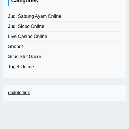
Categories
Judi Sabung Ayam Online
Judi Sicbo Online
Live Casino Online
Sbobet
Situs Slot Gacor
Togel Online
olxtoto link