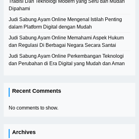
Tradisi Dan Teknologi Modern yang Seru dan Mudah
Dipahami
Judi Sabung Ayam Online Mengenal Istilah Penting
dalam Platform Digital dengan Mudah
Judi Sabung Ayam Online Memahami Aspek Hukum
dan Regulasi Di Berbagai Negara Secara Santai
Judi Sabung Ayam Online Perkembangan Teknologi
dan Perubahan di Era Digital yang Mudah dan Aman
Recent Comments
No comments to show.
Archives