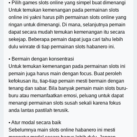
• Pilih games slots online yang simpel buat dimenangi
Untuk temukan kemenangan pada permainan slots
online ini yakni harus pilh permainan slots online yang
ringan untuk dimenangi. Di mana, selanjutnya pemain
dapat secara mudah temukan kemenangan itu secara
sekejap. Beberapa pemain dapat juga cari tahu lebih
dulu winrate di tiap permainan slots habanero ini.
• Bermain dengan konsentrasi
Untuk temukan kemenangan pada permainan slots ini
pemain juga harus main dengan focus. Buat peroleh
kefokusan itu, tiap-tiap pemain mesti bermain dengan
tenang dan sabar. Bila banyak pemain main slots buru-
buru atau memanfaatkan emosi, peluang untuk dapat
menangi permainan slots susah sekali karena fokus
anda lantas pastilah terusik.
• Atur modal secara baik
Sebelumnya main slots online habanero ini mesti