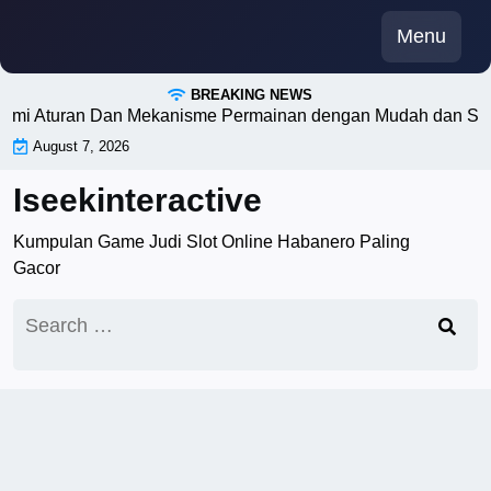
Skip
Menu
to
content
BREAKING NEWS
 Aturan Dan Mekanisme Permainan dengan Mudah dan Seru 
August 7, 2026
Iseekinteractive
Kumpulan Game Judi Slot Online Habanero Paling
Gacor
Search
for: