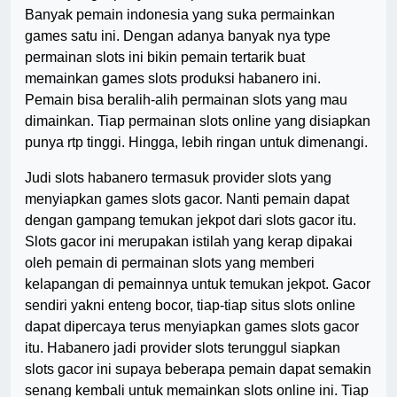
Banyak pemain indonesia yang suka permainkan
games satu ini. Dengan adanya banyak nya type
permainan slots ini bikin pemain tertarik buat
memainkan games slots produksi habanero ini.
Pemain bisa beralih-alih permainan slots yang mau
dimainkan. Tiap permainan slots online yang disiapkan
punya rtp tinggi. Hingga, lebih ringan untuk dimenangi.
Judi slots habanero termasuk provider slots yang
menyiapkan games slots gacor. Nanti pemain dapat
dengan gampang temukan jekpot dari slots gacor itu.
Slots gacor ini merupakan istilah yang kerap dipakai
oleh pemain di permainan slots yang memberi
kelapangan di pemainnya untuk temukan jekpot. Gacor
sendiri yakni enteng bocor, tiap-tiap situs slots online
dapat dipercaya terus menyiapkan games slots gacor
itu. Habanero jadi provider slots terunggul siapkan
slots gacor ini supaya beberapa pemain dapat semakin
senang kembali untuk memainkan slots online ini. Tiap