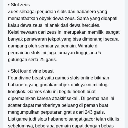
• Slot zeus
Zues sebagai perjudian slots dari habanero yang
memanfaatkan obyek dewa zeus. Sama yang didapati
kalau dewa zeus ini anak dari dewa hercules.
Keistimewaan dari zeus ini merupakan memiliki sangat
banyak penawaran jekpot yang bisa dimenangi secara
gampang oleh semuanya pemain. Winrate di
permainan slots ini juga lumayan tinggi, ada 5
gulungan serta 25 garis.
• Slot four divine beast
Four divine beast yaitu games slots online bikinan
habanero yang gunakan objek unik yakni mitologi
tiongkok. Games satu ini begitu heboh buat
dipermainkan karena atraktif sekali. Di permainan ini
scatter dapat memberinya peluang di peman buat
mengumpulkan perputaran gratis dari 243 garis.
List game judi slots habanero sangat gacor telah ditulis
sebelumnya, beberapa pemain dapat dengan bebas