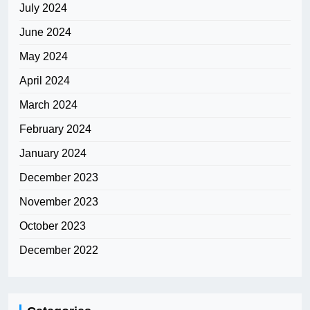
July 2024
June 2024
May 2024
April 2024
March 2024
February 2024
January 2024
December 2023
November 2023
October 2023
December 2022