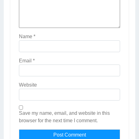
Name
*
Email
*
Website
Save my name, email, and website in this
browser for the next time I comment.