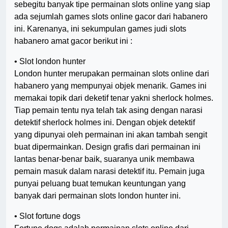
sebegitu banyak tipe permainan slots online yang siap
ada sejumlah games slots online gacor dari habanero
ini. Karenanya, ini sekumpulan games judi slots
habanero amat gacor berikut ini :
• Slot london hunter
London hunter merupakan permainan slots online dari
habanero yang mempunyai objek menarik. Games ini
memakai topik dari deketif tenar yakni sherlock holmes.
Tiap pemain tentu nya telah tak asing dengan narasi
detektif sherlock holmes ini. Dengan objek detektif
yang dipunyai oleh permainan ini akan tambah sengit
buat dipermainkan. Design grafis dari permainan ini
lantas benar-benar baik, suaranya unik membawa
pemain masuk dalam narasi detektif itu. Pemain juga
punyai peluang buat temukan keuntungan yang
banyak dari permainan slots london hunter ini.
• Slot fortune dogs