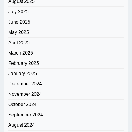
August 2025
July 2025
June 2025
May 2025
April 2025
March 2025
February 2025
January 2025
December 2024
November 2024
October 2024
September 2024
August 2024