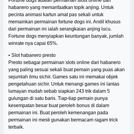
Fortune dogs adalah permainan slots online dari
habanero yang memanfaatkan topik anjing. Untuk
pecinta animasi kartun amat pas sekali untuk
memainkan permainan fortune dogs ini. Andil khusus
dari permainan ini ialah serangkaian anjing lucu.
Fortune dogs menyiapkan keuntungan banyak, jumlah
winrate nya capai 65%.
• Slot habanero presto
Presto sebagai permainan slots online dari habanero
yang paling sesuai sekali buat pemain yang puas akan
sejumlah ilmu sichir. Games satu ini memakai objek
pengetahuan sichir. Untuk menangi games ini lantas
lumayan mudah sebab siapkan 243 trik dalam 5
gulungan di satu baris. Tiap-tiap pemain punya
kesempatan besar buat peroleh bonus di dalam
permainan ini. Buat peroleh kemenangan pada
permainan ini mesti gunakan bermacam ragam trick
terbaik.