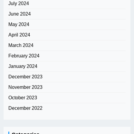
July 2024
June 2024
May 2024
April 2024
March 2024
February 2024
January 2024
December 2023
November 2023
October 2023
December 2022