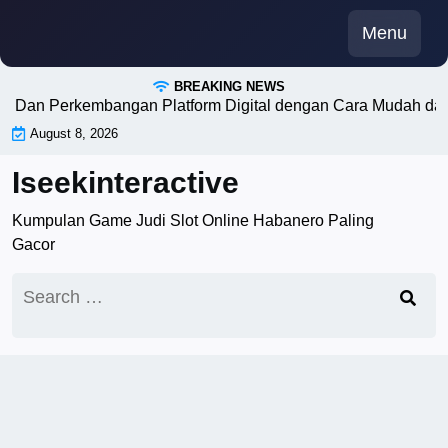
Skip
Menu
to
content
BREAKING NEWS
an Perkembangan Platform Digital dengan Cara Mudah dan S
August 8, 2026
Iseekinteractive
Kumpulan Game Judi Slot Online Habanero Paling
Gacor
Search
for: