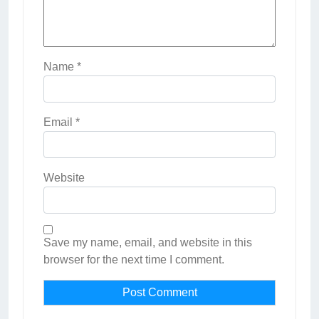
Name
*
Email
*
Website
Save my name, email, and website in this
browser for the next time I comment.