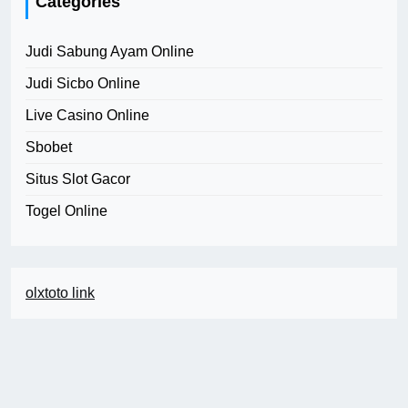
Categories
Judi Sabung Ayam Online
Judi Sicbo Online
Live Casino Online
Sbobet
Situs Slot Gacor
Togel Online
olxtoto link