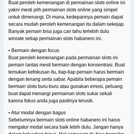
Buat peroleh kemenangan di permainan slots online ini
yakni mesti pilh permainan slots online yang simpel
untuk dimenangi. Di mana, kedepannya pemain dapat
secara mudah peroleh kemenangan itu dalam sekejap.
Banyak pemain bisa juga cari tahu terlebih dulu
winrate setiap permainan slots habanero ini.
• Bermain dengan focus
Buat peroleh kemenangan pada permainan slots ini
pemain lantas mesti bermain dengan konsentrasi. Buat
temukan kefokusan itu, tiap-tiap pemain harus bermain
dengan tenang serta sabar. Apabila beberapa pemain
bermain slots buru-buru atau gunakan emosi, peluang
buat dapat menangi permainan slots sukar sekali
karena fokus anda juga pastinya terusik.
• Atur modal dengan bagus
Sebelumnya bermain slots online habanero ini harus
mengatur modal secara baik lebih dulu. Jangan hanya