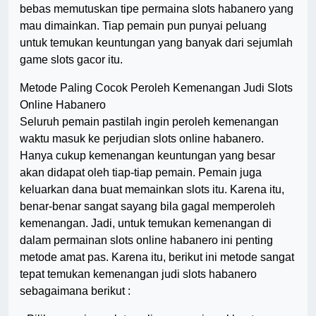
bebas memutuskan tipe permaina slots habanero yang
mau dimainkan. Tiap pemain pun punyai peluang
untuk temukan keuntungan yang banyak dari sejumlah
game slots gacor itu.
Metode Paling Cocok Peroleh Kemenangan Judi Slots
Online Habanero
Seluruh pemain pastilah ingin peroleh kemenangan
waktu masuk ke perjudian slots online habanero.
Hanya cukup kemenangan keuntungan yang besar
akan didapat oleh tiap-tiap pemain. Pemain juga
keluarkan dana buat memainkan slots itu. Karena itu,
benar-benar sangat sayang bila gagal memperoleh
kemenangan. Jadi, untuk temukan kemenangan di
dalam permainan slots online habanero ini penting
metode amat pas. Karena itu, berikut ini metode sangat
tepat temukan kemenangan judi slots habanero
sebagaimana berikut :