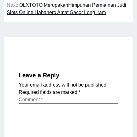
Next:
OLXTOTO MerupakanHimpunan Permainan Judi
Slots Online Habanero Amat Gacor Long Iram
Leave a Reply
Your email address will not be published.
Required fields are marked
*
Comment
*