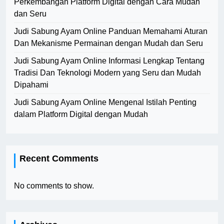
Perkembangan Platform Digital dengan Cara Mudah
dan Seru
Judi Sabung Ayam Online Panduan Memahami Aturan
Dan Mekanisme Permainan dengan Mudah dan Seru
Judi Sabung Ayam Online Informasi Lengkap Tentang
Tradisi Dan Teknologi Modern yang Seru dan Mudah
Dipahami
Judi Sabung Ayam Online Mengenal Istilah Penting
dalam Platform Digital dengan Mudah
Recent Comments
No comments to show.