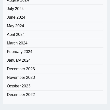
August 2024
July 2024
June 2024
May 2024
April 2024
March 2024
February 2024
January 2024
December 2023
November 2023
October 2023
December 2022