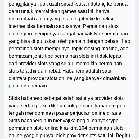
penggilanya tidak usah susah-susah datang ke bandar
darat untuk memainkan games satu ini, hanya
memanfaatkan hp yang telah terjalin ke koneksi
internet bisa bermain sepuasnya. Permainan slots
online pun mempunyai sangat banyak type permainan
yang bisa di putuskan oleh pemain dengan bebas. Tiap
permainan slots mempunyai topik masing-masing, ada
bermacam jenis tipe permainan slots ini tidak lepas
dari provider slots yang selalu membikin permainan
slots terakhir dan hebat. Habanero adalah satu
diantara provider slots online yang banyak dimainkan
pula oleh pemain.
Slots habanero sebagai salah satunya provider slots
yang sedang laku dikelompok pemain, habanero pun
tengah mendominasi pasar perjudian online di asia.
Slots habanero pun menyajika begitu banyak type
permainan slots online kira-kira 104 permainan slots
online yang dipunyai oleh provider slots satu ini. Begitu