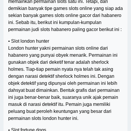
memainkan permainan slots satu ini. Tetapi, dari
demikian banyak tipe games slots online yang siap ada
sekian banyak games slots online gacor dari habanero
ini. Sebab itu, berikut ini kumpulan-kumpulan
permainan judi slots habanero paling gacor berikut ini :
• Slot london hunter
London hunter yakni permainan slots online dari
habanero yang punyai obyek menarik. Permainan ini
gunakan objek dari deketif tenar adalah sherlock
holmes. Tiap-tiap pemain nyata nya telah tak asing
dengan narasi detektif sherlock holmes ini. Dengan
objek detektif yang dipunyai oleh permainan ini lebih
dahsyat buat dimainkan. Bentuk grafis dari permainan
ini juga benar-benar baik, suaranya unik ajak pemain
masuk di narasi detektif itu. Pemain juga memiliki
peluang buat peroleh keuntungan yang besar dari
permainan slots london hunter ini.
• Slot fortune dogs