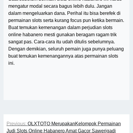
mengatur modal secara bagus lebih dulu. Jangan
dalam mengeluarkan dana. Perihal itu bisa berefek di
permainan slots serta kurang focus pun ketika bermain.
Buat temukan kemenangan dalam perjudian slots
online habanero mesti gunakan beragam ragam trik
sangat pas. Cara-cara itu udah ditulis sebelumnya.
Dengan demikian, seluruh pemain juga punya peluang
buat temukan kemenangannya atas permainan slots
ini.
Post
Previous:
OLXTOTO MerupakanKelompok Permainan
navigation
Judi Slots Online Habanero Amat Gacor Sawerigadi