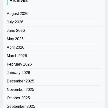
Archives
August 2026
July 2026
June 2026
May 2026
April 2026
March 2026
February 2026
January 2026
December 2025
November 2025
October 2025
September 2025