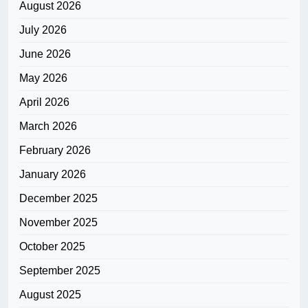
August 2026
July 2026
June 2026
May 2026
April 2026
March 2026
February 2026
January 2026
December 2025
November 2025
October 2025
September 2025
August 2025