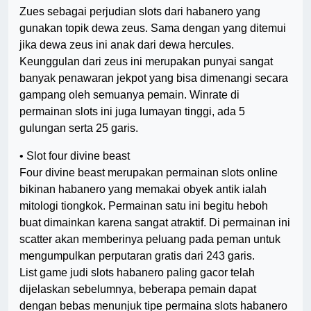
Zues sebagai perjudian slots dari habanero yang
gunakan topik dewa zeus. Sama dengan yang ditemui
jika dewa zeus ini anak dari dewa hercules.
Keunggulan dari zeus ini merupakan punyai sangat
banyak penawaran jekpot yang bisa dimenangi secara
gampang oleh semuanya pemain. Winrate di
permainan slots ini juga lumayan tinggi, ada 5
gulungan serta 25 garis.
• Slot four divine beast
Four divine beast merupakan permainan slots online
bikinan habanero yang memakai obyek antik ialah
mitologi tiongkok. Permainan satu ini begitu heboh
buat dimainkan karena sangat atraktif. Di permainan ini
scatter akan memberinya peluang pada peman untuk
mengumpulkan perputaran gratis dari 243 garis.
List game judi slots habanero paling gacor telah
dijelaskan sebelumnya, beberapa pemain dapat
dengan bebas menunjuk tipe permaina slots habanero