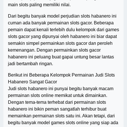
main slots paling memiliki nilai.
Dari begitu banyak model perjudian slots habanero ini
cuman ada banyak permainan slots gacor. Beberapa
pemain dapat kenali terlebih dulu kelompok dari games
slots gacor yang dipunyai oleh habanero ini biar dapat
semakin simpel permainkan slots gacor dan peroleh
kemenangan. Dengan permainkan slots gacor
habanero ini peluang buat gapai untung besar lantas
jadi bertambah ringan.
Berikut ini Beberapa Kelompok Permainan Judi Slots
Habanero Sangat Gacor
Judi slots habanero ini punyai begitu banyak macam
permainan slots online memikat untuk dimainkan.
Dengan tema-tema terhebat dari permainan slots
habanero ini bikin peman sangatlah terhibur buat
memainkan permainan slots satu ini. Akan tetapi, dari
begitu banyak model games slots online yang siap ada