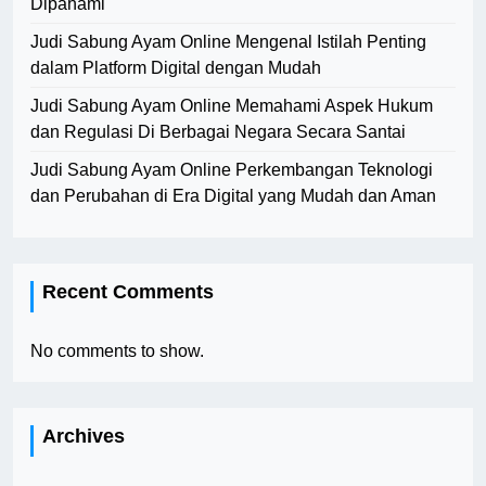
Dipahami
Judi Sabung Ayam Online Mengenal Istilah Penting
dalam Platform Digital dengan Mudah
Judi Sabung Ayam Online Memahami Aspek Hukum
dan Regulasi Di Berbagai Negara Secara Santai
Judi Sabung Ayam Online Perkembangan Teknologi
dan Perubahan di Era Digital yang Mudah dan Aman
Recent Comments
No comments to show.
Archives