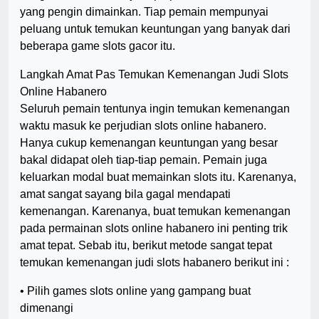
yang pengin dimainkan. Tiap pemain mempunyai
peluang untuk temukan keuntungan yang banyak dari
beberapa game slots gacor itu.
Langkah Amat Pas Temukan Kemenangan Judi Slots
Online Habanero
Seluruh pemain tentunya ingin temukan kemenangan
waktu masuk ke perjudian slots online habanero.
Hanya cukup kemenangan keuntungan yang besar
bakal didapat oleh tiap-tiap pemain. Pemain juga
keluarkan modal buat memainkan slots itu. Karenanya,
amat sangat sayang bila gagal mendapati
kemenangan. Karenanya, buat temukan kemenangan
pada permainan slots online habanero ini penting trik
amat tepat. Sebab itu, berikut metode sangat tepat
temukan kemenangan judi slots habanero berikut ini :
• Pilih games slots online yang gampang buat
dimenangi