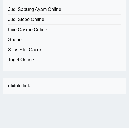
Judi Sabung Ayam Online
Judi Sicbo Online
Live Casino Online
Sbobet
Situs Slot Gacor
Togel Online
olxtoto link