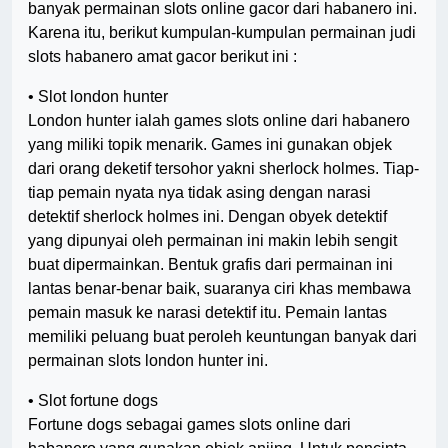
banyak permainan slots online gacor dari habanero ini.
Karena itu, berikut kumpulan-kumpulan permainan judi
slots habanero amat gacor berikut ini :
• Slot london hunter
London hunter ialah games slots online dari habanero
yang miliki topik menarik. Games ini gunakan objek
dari orang deketif tersohor yakni sherlock holmes. Tiap-
tiap pemain nyata nya tidak asing dengan narasi
detektif sherlock holmes ini. Dengan obyek detektif
yang dipunyai oleh permainan ini makin lebih sengit
buat dipermainkan. Bentuk grafis dari permainan ini
lantas benar-benar baik, suaranya ciri khas membawa
pemain masuk ke narasi detektif itu. Pemain lantas
memiliki peluang buat peroleh keuntungan banyak dari
permainan slots london hunter ini.
• Slot fortune dogs
Fortune dogs sebagai games slots online dari