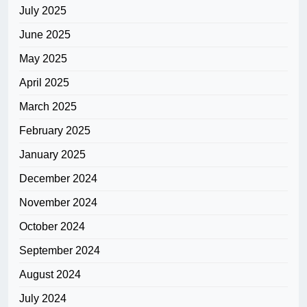
July 2025
June 2025
May 2025
April 2025
March 2025
February 2025
January 2025
December 2024
November 2024
October 2024
September 2024
August 2024
July 2024