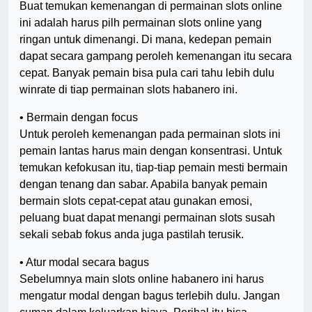
Buat temukan kemenangan di permainan slots online
ini adalah harus pilh permainan slots online yang
ringan untuk dimenangi. Di mana, kedepan pemain
dapat secara gampang peroleh kemenangan itu secara
cepat. Banyak pemain bisa pula cari tahu lebih dulu
winrate di tiap permainan slots habanero ini.
• Bermain dengan focus
Untuk peroleh kemenangan pada permainan slots ini
pemain lantas harus main dengan konsentrasi. Untuk
temukan kefokusan itu, tiap-tiap pemain mesti bermain
dengan tenang dan sabar. Apabila banyak pemain
bermain slots cepat-cepat atau gunakan emosi,
peluang buat dapat menangi permainan slots susah
sekali sebab fokus anda juga pastilah terusik.
• Atur modal secara bagus
Sebelumnya main slots online habanero ini harus
mengatur modal dengan bagus terlebih dulu. Jangan