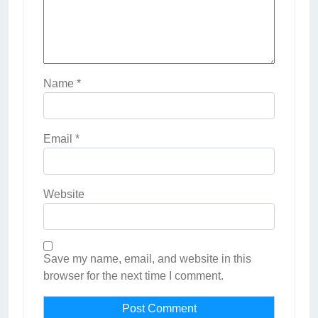
Name
*
Email
*
Website
Save my name, email, and website in this
browser for the next time I comment.