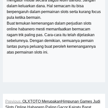
mengatur modal secara bagus lebih dahulu. Jangan
dalam keluarkan dana. Hal semacam itu bisa
berpengaruh dalam permainan slots serta kurang focus
pula ketika bermain.
Buat temukan kemenangan dalam perjudian slots
online habanero mesti memanfaatkan bermacam
ragam trik paling pas. Cara-cara itu telah dijelaskan
sebelumnya. Dengan demikian, semuanya pemain
lantas punya peluang buat peroleh kemenangannya
atas permainan slots ini.
Post
Previous:
OLXTOTO MerupakanHimpunan Games Judi
navigation
Slots Online Habanero Paling Gacor Kairatu Barat