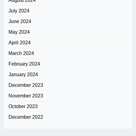
August 2024
July 2024
June 2024
May 2024
April 2024
March 2024
February 2024
January 2024
December 2023
November 2023
October 2023
December 2022