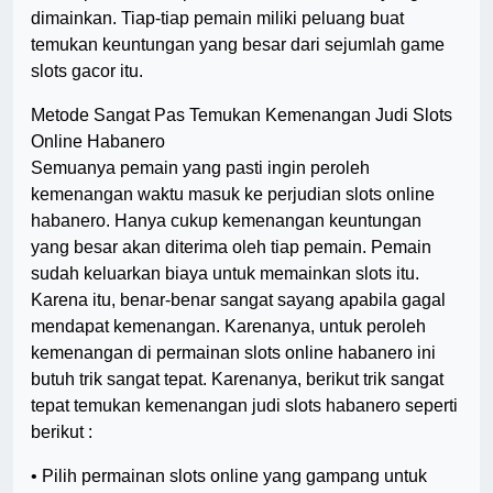
dimainkan. Tiap-tiap pemain miliki peluang buat
temukan keuntungan yang besar dari sejumlah game
slots gacor itu.
Metode Sangat Pas Temukan Kemenangan Judi Slots
Online Habanero
Semuanya pemain yang pasti ingin peroleh
kemenangan waktu masuk ke perjudian slots online
habanero. Hanya cukup kemenangan keuntungan
yang besar akan diterima oleh tiap pemain. Pemain
sudah keluarkan biaya untuk memainkan slots itu.
Karena itu, benar-benar sangat sayang apabila gagal
mendapat kemenangan. Karenanya, untuk peroleh
kemenangan di permainan slots online habanero ini
butuh trik sangat tepat. Karenanya, berikut trik sangat
tepat temukan kemenangan judi slots habanero seperti
berikut :
• Pilih permainan slots online yang gampang untuk