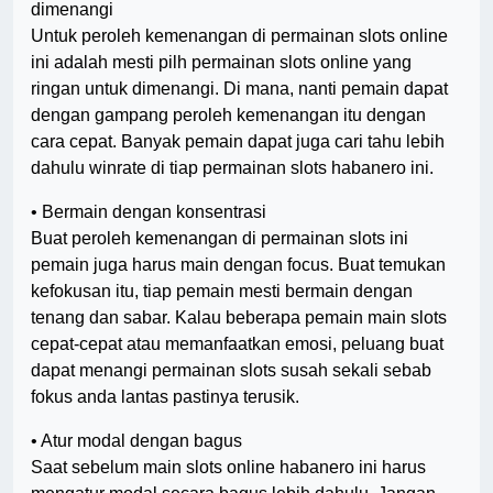
dimenangi
Untuk peroleh kemenangan di permainan slots online
ini adalah mesti pilh permainan slots online yang
ringan untuk dimenangi. Di mana, nanti pemain dapat
dengan gampang peroleh kemenangan itu dengan
cara cepat. Banyak pemain dapat juga cari tahu lebih
dahulu winrate di tiap permainan slots habanero ini.
• Bermain dengan konsentrasi
Buat peroleh kemenangan di permainan slots ini
pemain juga harus main dengan focus. Buat temukan
kefokusan itu, tiap pemain mesti bermain dengan
tenang dan sabar. Kalau beberapa pemain main slots
cepat-cepat atau memanfaatkan emosi, peluang buat
dapat menangi permainan slots susah sekali sebab
fokus anda lantas pastinya terusik.
• Atur modal dengan bagus
Saat sebelum main slots online habanero ini harus