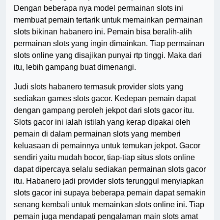
Dengan beberapa nya model permainan slots ini
membuat pemain tertarik untuk memainkan permainan
slots bikinan habanero ini. Pemain bisa beralih-alih
permainan slots yang ingin dimainkan. Tiap permainan
slots online yang disajikan punyai rtp tinggi. Maka dari
itu, lebih gampang buat dimenangi.
Judi slots habanero termasuk provider slots yang
sediakan games slots gacor. Kedepan pemain dapat
dengan gampang peroleh jekpot dari slots gacor itu.
Slots gacor ini ialah istilah yang kerap dipakai oleh
pemain di dalam permainan slots yang memberi
keluasaan di pemainnya untuk temukan jekpot. Gacor
sendiri yaitu mudah bocor, tiap-tiap situs slots online
dapat dipercaya selalu sediakan permainan slots gacor
itu. Habanero jadi provider slots terunggul menyiapkan
slots gacor ini supaya beberapa pemain dapat semakin
senang kembali untuk memainkan slots online ini. Tiap
pemain juga mendapati pengalaman main slots amat