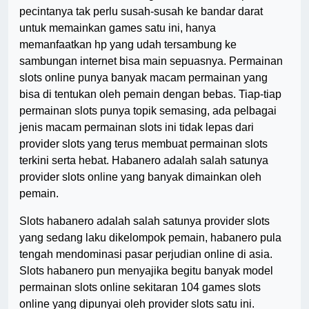
pecintanya tak perlu susah-susah ke bandar darat
untuk memainkan games satu ini, hanya
memanfaatkan hp yang udah tersambung ke
sambungan internet bisa main sepuasnya. Permainan
slots online punya banyak macam permainan yang
bisa di tentukan oleh pemain dengan bebas. Tiap-tiap
permainan slots punya topik semasing, ada pelbagai
jenis macam permainan slots ini tidak lepas dari
provider slots yang terus membuat permainan slots
terkini serta hebat. Habanero adalah salah satunya
provider slots online yang banyak dimainkan oleh
pemain.
Slots habanero adalah salah satunya provider slots
yang sedang laku dikelompok pemain, habanero pula
tengah mendominasi pasar perjudian online di asia.
Slots habanero pun menyajika begitu banyak model
permainan slots online sekitaran 104 games slots
online yang dipunyai oleh provider slots satu ini.