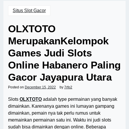
Situs Slot Gacor
OLXTOTO
MerupakanKelompok
Games Judi Slots
Online Habanero Paling
Gacor Jayapura Utara
Posted on
December 15, 2022
by
7rfo2
Slots
OLXTOTO
adalah type permainan yang banyak
dimainkan. Karenanya games ini lumayan gampang
dimainkan, pemain nya tak perlu rumus untuk
memainkan permainan satu ini. Waktu ini judi slots
sudah bisa dimainkan dengan online. Beberapa