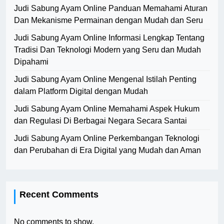
Judi Sabung Ayam Online Panduan Memahami Aturan
Dan Mekanisme Permainan dengan Mudah dan Seru
Judi Sabung Ayam Online Informasi Lengkap Tentang
Tradisi Dan Teknologi Modern yang Seru dan Mudah
Dipahami
Judi Sabung Ayam Online Mengenal Istilah Penting
dalam Platform Digital dengan Mudah
Judi Sabung Ayam Online Memahami Aspek Hukum
dan Regulasi Di Berbagai Negara Secara Santai
Judi Sabung Ayam Online Perkembangan Teknologi
dan Perubahan di Era Digital yang Mudah dan Aman
Recent Comments
No comments to show.