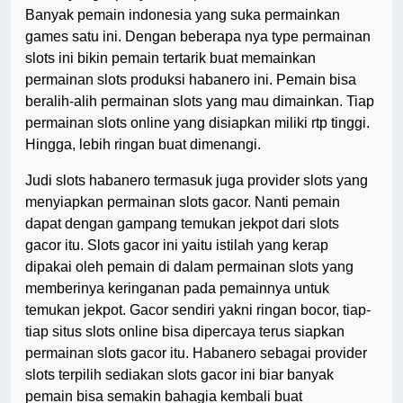
Banyak pemain indonesia yang suka permainkan
games satu ini. Dengan beberapa nya type permainan
slots ini bikin pemain tertarik buat memainkan
permainan slots produksi habanero ini. Pemain bisa
beralih-alih permainan slots yang mau dimainkan. Tiap
permainan slots online yang disiapkan miliki rtp tinggi.
Hingga, lebih ringan buat dimenangi.
Judi slots habanero termasuk juga provider slots yang
menyiapkan permainan slots gacor. Nanti pemain
dapat dengan gampang temukan jekpot dari slots
gacor itu. Slots gacor ini yaitu istilah yang kerap
dipakai oleh pemain di dalam permainan slots yang
memberinya keringanan pada pemainnya untuk
temukan jekpot. Gacor sendiri yakni ringan bocor, tiap-
tiap situs slots online bisa dipercaya terus siapkan
permainan slots gacor itu. Habanero sebagai provider
slots terpilih sediakan slots gacor ini biar banyak
pemain bisa semakin bahagia kembali buat