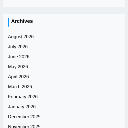
Archives
August 2026
July 2026
June 2026
May 2026
April 2026
March 2026
February 2026
January 2026
December 2025
November 2025