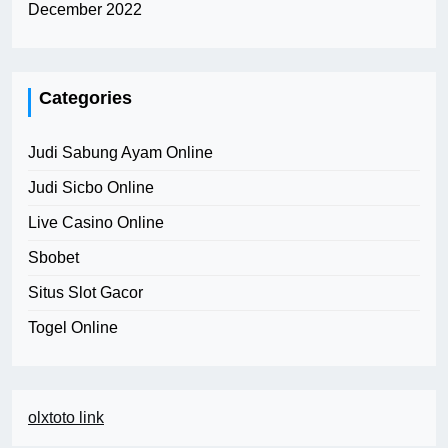
December 2022
Categories
Judi Sabung Ayam Online
Judi Sicbo Online
Live Casino Online
Sbobet
Situs Slot Gacor
Togel Online
olxtoto link