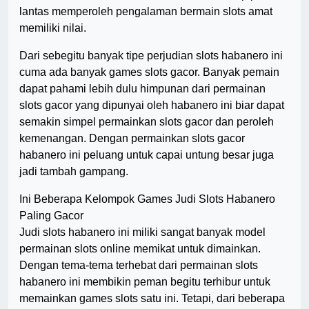
lantas memperoleh pengalaman bermain slots amat
memiliki nilai.
Dari sebegitu banyak tipe perjudian slots habanero ini
cuma ada banyak games slots gacor. Banyak pemain
dapat pahami lebih dulu himpunan dari permainan
slots gacor yang dipunyai oleh habanero ini biar dapat
semakin simpel permainkan slots gacor dan peroleh
kemenangan. Dengan permainkan slots gacor
habanero ini peluang untuk capai untung besar juga
jadi tambah gampang.
Ini Beberapa Kelompok Games Judi Slots Habanero
Paling Gacor
Judi slots habanero ini miliki sangat banyak model
permainan slots online memikat untuk dimainkan.
Dengan tema-tema terhebat dari permainan slots
habanero ini membikin peman begitu terhibur untuk
memainkan games slots satu ini. Tetapi, dari beberapa