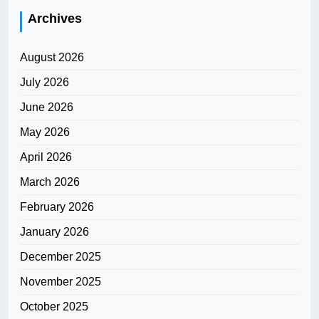
Archives
August 2026
July 2026
June 2026
May 2026
April 2026
March 2026
February 2026
January 2026
December 2025
November 2025
October 2025