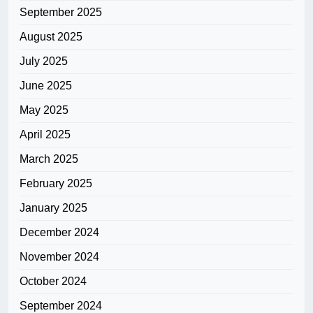
September 2025
August 2025
July 2025
June 2025
May 2025
April 2025
March 2025
February 2025
January 2025
December 2024
November 2024
October 2024
September 2024