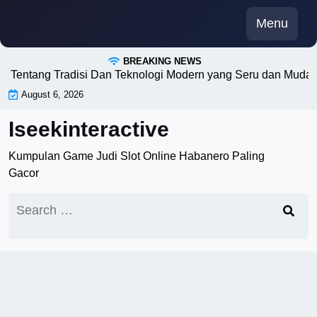
Skip
Menu
to
content
BREAKING NEWS
entang Tradisi Dan Teknologi Modern yang Seru dan Mudah D
August 6, 2026
Iseekinteractive
Kumpulan Game Judi Slot Online Habanero Paling
Gacor
Search
for: