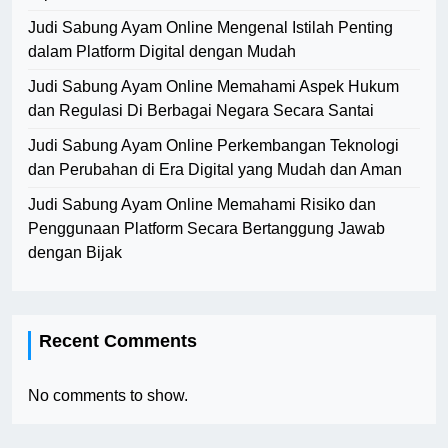
Judi Sabung Ayam Online Mengenal Istilah Penting
dalam Platform Digital dengan Mudah
Judi Sabung Ayam Online Memahami Aspek Hukum
dan Regulasi Di Berbagai Negara Secara Santai
Judi Sabung Ayam Online Perkembangan Teknologi
dan Perubahan di Era Digital yang Mudah dan Aman
Judi Sabung Ayam Online Memahami Risiko dan
Penggunaan Platform Secara Bertanggung Jawab
dengan Bijak
Recent Comments
No comments to show.