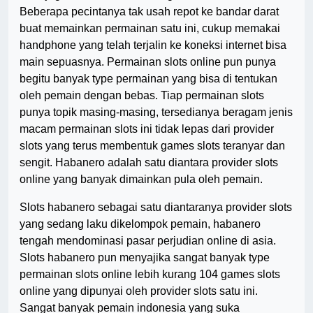
Beberapa pecintanya tak usah repot ke bandar darat
buat memainkan permainan satu ini, cukup memakai
handphone yang telah terjalin ke koneksi internet bisa
main sepuasnya. Permainan slots online pun punya
begitu banyak type permainan yang bisa di tentukan
oleh pemain dengan bebas. Tiap permainan slots
punya topik masing-masing, tersedianya beragam jenis
macam permainan slots ini tidak lepas dari provider
slots yang terus membentuk games slots teranyar dan
sengit. Habanero adalah satu diantara provider slots
online yang banyak dimainkan pula oleh pemain.
Slots habanero sebagai satu diantaranya provider slots
yang sedang laku dikelompok pemain, habanero
tengah mendominasi pasar perjudian online di asia.
Slots habanero pun menyajika sangat banyak type
permainan slots online lebih kurang 104 games slots
online yang dipunyai oleh provider slots satu ini.
Sangat banyak pemain indonesia yang suka