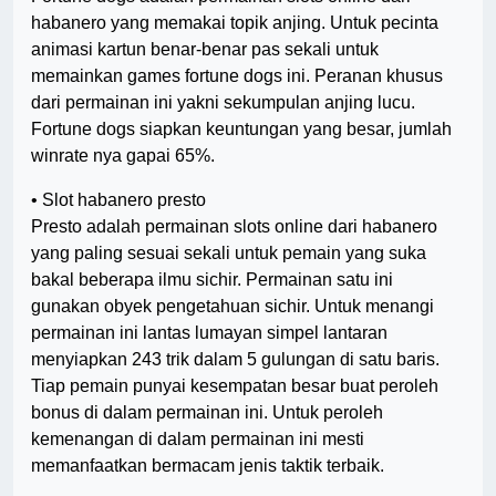
habanero yang memakai topik anjing. Untuk pecinta
animasi kartun benar-benar pas sekali untuk
memainkan games fortune dogs ini. Peranan khusus
dari permainan ini yakni sekumpulan anjing lucu.
Fortune dogs siapkan keuntungan yang besar, jumlah
winrate nya gapai 65%.
• Slot habanero presto
Presto adalah permainan slots online dari habanero
yang paling sesuai sekali untuk pemain yang suka
bakal beberapa ilmu sichir. Permainan satu ini
gunakan obyek pengetahuan sichir. Untuk menangi
permainan ini lantas lumayan simpel lantaran
menyiapkan 243 trik dalam 5 gulungan di satu baris.
Tiap pemain punyai kesempatan besar buat peroleh
bonus di dalam permainan ini. Untuk peroleh
kemenangan di dalam permainan ini mesti
memanfaatkan bermacam jenis taktik terbaik.