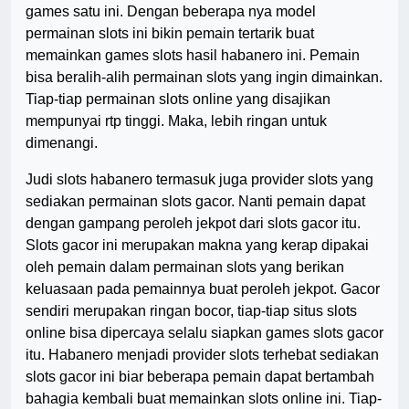
games satu ini. Dengan beberapa nya model
permainan slots ini bikin pemain tertarik buat
memainkan games slots hasil habanero ini. Pemain
bisa beralih-alih permainan slots yang ingin dimainkan.
Tiap-tiap permainan slots online yang disajikan
mempunyai rtp tinggi. Maka, lebih ringan untuk
dimenangi.
Judi slots habanero termasuk juga provider slots yang
sediakan permainan slots gacor. Nanti pemain dapat
dengan gampang peroleh jekpot dari slots gacor itu.
Slots gacor ini merupakan makna yang kerap dipakai
oleh pemain dalam permainan slots yang berikan
keluasaan pada pemainnya buat peroleh jekpot. Gacor
sendiri merupakan ringan bocor, tiap-tiap situs slots
online bisa dipercaya selalu siapkan games slots gacor
itu. Habanero menjadi provider slots terhebat sediakan
slots gacor ini biar beberapa pemain dapat bertambah
bahagia kembali buat memainkan slots online ini. Tiap-