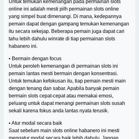
Untuk temukan kemenangan pada permainan slots
online ini adalah mesti pilh permainan slots online
yang simpel buat dimenangi. Di mana, kedepannya
pemain dapat dengan gampang temukan kemenangan
itu secara sekejap. Beberapa pemain juga dapat cari
tahu lebih dahulu winrate di tiap permainan slots
habanero ini.
• Bermain dengan focus
Untuk peroleh kemenangan di permainan slots ini
pemain lantas mesti bermain dengan konsentrasi.
Untuk temukan kefokusan itu, tiap pemain mesti main
dengan tenang dan sabar. Apabila banyak pemain
bermain slots cepat-cepat atau memakai emosi,
peluang untuk dapat menangi permainan slots susah
sekali karena fokus anda lantas nyata terusik.
• Atur modal secara baik
Saat sebelum main slots online habanero ini mesti
mengatur modal secara baik lebih dahulu. Jangan