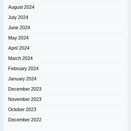
August 2024
July 2024
June 2024
May 2024
April 2024
March 2024
February 2024
January 2024
December 2023
November 2023
October 2023
December 2022