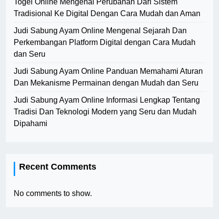
Togel Online Mengenal Perubahan Dari Sistem
Tradisional Ke Digital Dengan Cara Mudah dan Aman
Judi Sabung Ayam Online Mengenal Sejarah Dan
Perkembangan Platform Digital dengan Cara Mudah
dan Seru
Judi Sabung Ayam Online Panduan Memahami Aturan
Dan Mekanisme Permainan dengan Mudah dan Seru
Judi Sabung Ayam Online Informasi Lengkap Tentang
Tradisi Dan Teknologi Modern yang Seru dan Mudah
Dipahami
Recent Comments
No comments to show.