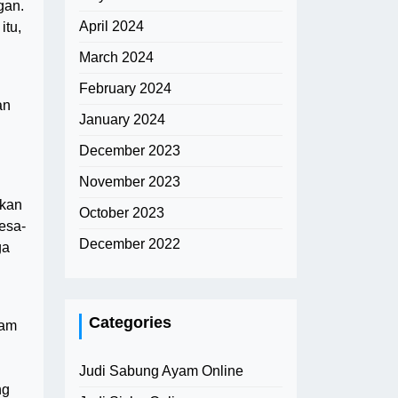
gan.
April 2024
itu,
March 2024
February 2024
an
January 2024
December 2023
November 2023
ukan
October 2023
esa-
December 2022
ga
Categories
lam
Judi Sabung Ayam Online
ng