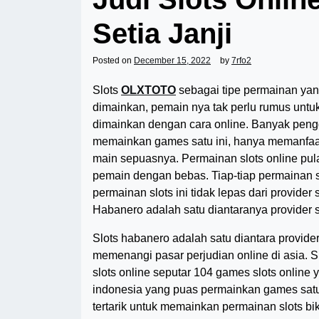
Setia Janji
Posted on
December 15, 2022
by
7rfo2
Slots
OLXTOTO
sebagai tipe permainan ya
dimainkan, pemain nya tak perlu rumus untuk
dimainkan dengan cara online. Banyak pengg
memainkan games satu ini, hanya memanfaatk
main sepuasnya. Permainan slots online pul
pemain dengan bebas. Tiap-tiap permainan 
permainan slots ini tidak lepas dari provide
Habanero adalah satu diantaranya provider 
Slots habanero adalah satu diantara provide
memenangi pasar perjudian online di asia.
slots online seputar 104 games slots online 
indonesia yang puas permainkan games satu 
tertarik untuk memainkan permainan slots bi