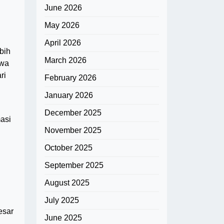
June 2026
May 2026
April 2026
bih
March 2026
awa
ri
February 2026
January 2026
December 2025
asi
November 2025
October 2025
September 2025
August 2025
July 2025
esar
June 2025