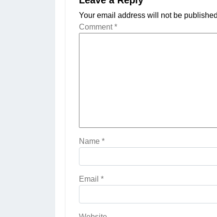
Leave a Reply
Your email address will not be published
Comment
*
Name
*
Email
*
Website