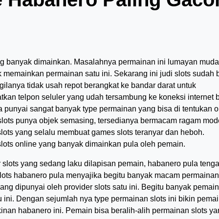
ng banyak dimainkan. Masalahnya permainan ini lumayan mud
 memainkan permainan satu ini. Sekarang ini judi slots sudah 
ilanya tidak usah repot berangkat ke bandar darat untuk
an telpon seluler yang udah tersambung ke koneksi internet 
a punyai sangat banyak type permainan yang bisa di tentukan o
slots punya objek semasing, tersedianya bermacam ragam mod
r slots yang selalu membuat games slots teranyar dan heboh.
slots online yang banyak dimainkan pula oleh pemain.
r slots yang sedang laku dilapisan pemain, habanero pula teng
 Slots habanero pula menyajika begitu banyak macam permainan
yang dipunyai oleh provider slots satu ini. Begitu banyak pemain
ini. Dengan sejumlah nya type permainan slots ini bikin pema
kinan habanero ini. Pemain bisa beralih-alih permainan slots y