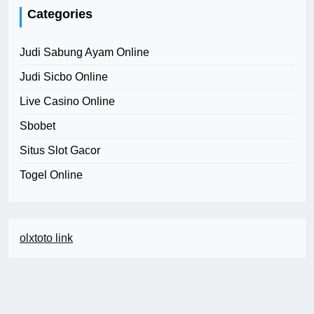
Categories
Judi Sabung Ayam Online
Judi Sicbo Online
Live Casino Online
Sbobet
Situs Slot Gacor
Togel Online
olxtoto link