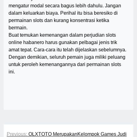
mengatur modal secara bagus lebih dahulu. Jangan
dalam keluarkan biaya. Perihal itu bisa beresiko di
permainan slots dan kurang konsentrasi ketika
bermain.
Buat temukan kemenangan dalam perjudian slots
online habanero harus gunakan pelbagai jenis trik
amat tepat. Cara-cara itu telah dijelaskan sebelumnya.
Dengan demikian, seluruh pemain juga miliki peluang
untuk peroleh kemenangannya dari permainan slots
ini.
Post
Previous:
OLXTOTO MerupakanKelompok Games Judi