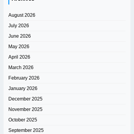
August 2026
July 2026
June 2026
May 2026
April 2026
March 2026
February 2026
January 2026
December 2025
November 2025
October 2025
September 2025