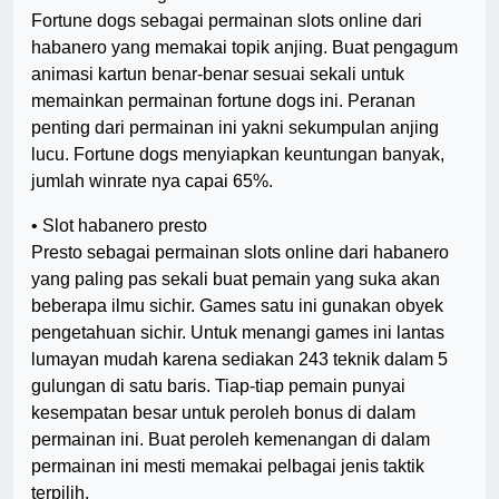
Fortune dogs sebagai permainan slots online dari
habanero yang memakai topik anjing. Buat pengagum
animasi kartun benar-benar sesuai sekali untuk
memainkan permainan fortune dogs ini. Peranan
penting dari permainan ini yakni sekumpulan anjing
lucu. Fortune dogs menyiapkan keuntungan banyak,
jumlah winrate nya capai 65%.
• Slot habanero presto
Presto sebagai permainan slots online dari habanero
yang paling pas sekali buat pemain yang suka akan
beberapa ilmu sichir. Games satu ini gunakan obyek
pengetahuan sichir. Untuk menangi games ini lantas
lumayan mudah karena sediakan 243 teknik dalam 5
gulungan di satu baris. Tiap-tiap pemain punyai
kesempatan besar untuk peroleh bonus di dalam
permainan ini. Buat peroleh kemenangan di dalam
permainan ini mesti memakai pelbagai jenis taktik
terpilih.