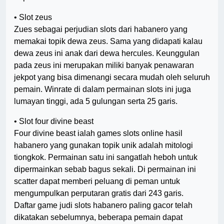
• Slot zeus
Zues sebagai perjudian slots dari habanero yang
memakai topik dewa zeus. Sama yang didapati kalau
dewa zeus ini anak dari dewa hercules. Keunggulan
pada zeus ini merupakan miliki banyak penawaran
jekpot yang bisa dimenangi secara mudah oleh seluruh
pemain. Winrate di dalam permainan slots ini juga
lumayan tinggi, ada 5 gulungan serta 25 garis.
• Slot four divine beast
Four divine beast ialah games slots online hasil
habanero yang gunakan topik unik adalah mitologi
tiongkok. Permainan satu ini sangatlah heboh untuk
dipermainkan sebab bagus sekali. Di permainan ini
scatter dapat memberi peluang di peman untuk
mengumpulkan perputaran gratis dari 243 garis.
Daftar game judi slots habanero paling gacor telah
dikatakan sebelumnya, beberapa pemain dapat