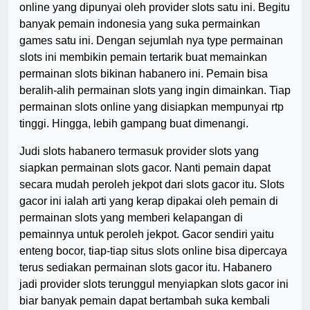
online yang dipunyai oleh provider slots satu ini. Begitu
banyak pemain indonesia yang suka permainkan
games satu ini. Dengan sejumlah nya type permainan
slots ini membikin pemain tertarik buat memainkan
permainan slots bikinan habanero ini. Pemain bisa
beralih-alih permainan slots yang ingin dimainkan. Tiap
permainan slots online yang disiapkan mempunyai rtp
tinggi. Hingga, lebih gampang buat dimenangi.
Judi slots habanero termasuk provider slots yang
siapkan permainan slots gacor. Nanti pemain dapat
secara mudah peroleh jekpot dari slots gacor itu. Slots
gacor ini ialah arti yang kerap dipakai oleh pemain di
permainan slots yang memberi kelapangan di
pemainnya untuk peroleh jekpot. Gacor sendiri yaitu
enteng bocor, tiap-tiap situs slots online bisa dipercaya
terus sediakan permainan slots gacor itu. Habanero
jadi provider slots terunggul menyiapkan slots gacor ini
biar banyak pemain dapat bertambah suka kembali