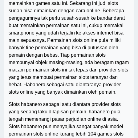
memainkan games satu ini. Sekarang ini judi slots
sudah bisa dimainkan dengan cara online. Beberapa
pengagumnya tak perlu susah-susah ke bandar darat
buat memainkan permainan satu ini, cukup memakai
smartphone yang udah terjalin ke akses internet bisa
main sepuasnya. Permainan slots online pula miliki
banyak tipe permainan yang bisa di putuskan oleh
pemain dengan bebas. Tiap permainan slots
mempunyai objek masing-masing, ada beragam ragam
macam permainan slots ini tak lepas dari provider slots
yang terus membuat permainan slots teranyar dan
hebat. Habanero sebagai satu diantaranya provider
slots online yang banyak dimainkan oleh pemain.
Slots habanero sebagai satu diantara provider slots
yang sedang laku dilapisan pemain, habanero pula
tengah memenangi pasar perjudian online di asia.
Slots habanero pun menyajika sangat banyak model
permainan slots online kurang lebih 104 games slots