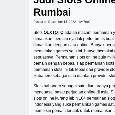
Rumbai
Posted on
December 15, 2022
by
7rfo2
Slots
OLXTOTO
adalah macam permainan ya
dimainkan, pemain nya tak perlu rumus buat 
dimainkan dengan cara online. Banyak peng
memainkan games satu ini, hanya memakai te
sepuasnya. Permainan slots online pula mili
pemain dengan bebas. Tiap permainan slot
permainan slots ini tak lepas dari provider s
Habanero sebagai satu diantara provider sl
Slots habanero sebagai satu diantaranya pr
menguasai pasar perjudian online di asia.
slots online kurang lebih 104 permainan slot
indonesia yang suka permainkan games satu
membikin pemain tertarik untuk memainkan p