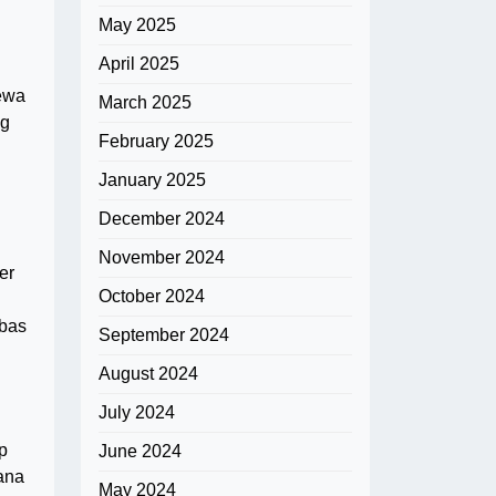
May 2025
April 2025
dewa
March 2025
ng
February 2025
January 2025
December 2024
November 2024
er
October 2024
ebas
September 2024
August 2024
July 2024
p
June 2024
ana
May 2024