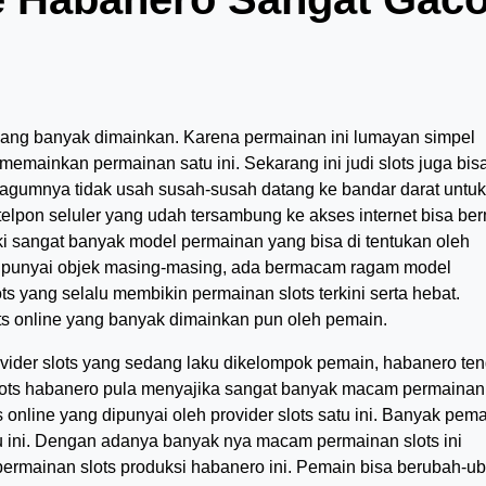
ng banyak dimainkan. Karena permainan ini lumayan simpel
memainkan permainan satu ini. Sekarang ini judi slots juga bis
agumnya tidak usah susah-susah datang ke bandar darat untuk
lpon seluler yang udah tersambung ke akses internet bisa be
ki sangat banyak model permainan yang bisa di tentukan oleh
s punyai objek masing-masing, ada bermacam ragam model
lots yang selalu membikin permainan slots terkini serta hebat.
ots online yang banyak dimainkan pun oleh pemain.
ovider slots yang sedang laku dikelompok pemain, habanero te
 Slots habanero pula menyajika sangat banyak macam permainan
s online yang dipunyai oleh provider slots satu ini. Banyak pem
 ini. Dengan adanya banyak nya macam permainan slots ini
ermainan slots produksi habanero ini. Pemain bisa berubah-u