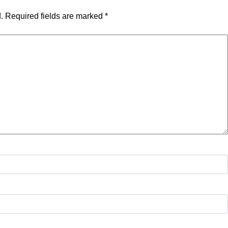
.
Required fields are marked
*