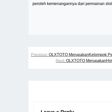
peroleh kemenangannya dari permainan slots
Post
Previous:
OLXTOTO MerupakanKelompok Perm
navigation
Next:
OLXTOTO MerupakanHimpu