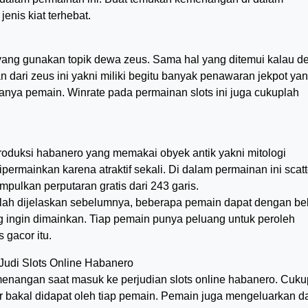
nis kiat terhebat.
 yang gunakan topik dewa zeus. Sama hal yang ditemui kalau 
n dari zeus ini yakni miliki begitu banyak penawaran jekpot ya
ya pemain. Winrate pada permainan slots ini juga cukuplah
produksi habanero yang memakai obyek antik yakni mitologi
ipermainkan karena atraktif sekali. Di dalam permainan ini scatt
pulkan perputaran gratis dari 243 garis.
 telah dijelaskan sebelumnya, beberapa pemain dapat dengan b
 ingin dimainkan. Tiap pemain punya peluang untuk peroleh
 gacor itu.
di Slots Online Habanero
nangan saat masuk ke perjudian slots online habanero. Cuku
bakal didapat oleh tiap pemain. Pemain juga mengeluarkan d