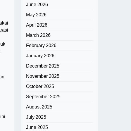
June 2026
May 2026
akai
April 2026
rasi
March 2026
suk
February 2026
n
January 2026
December 2025
November 2025
tun
October 2025
September 2025
August 2025
ini
July 2025
June 2025