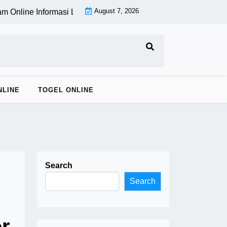
August 7, 2026
line Informasi Lengkap Tentang Tradisi Dan Teknologi Moder
NLINE
TOGEL ONLINE
Search
Search
r