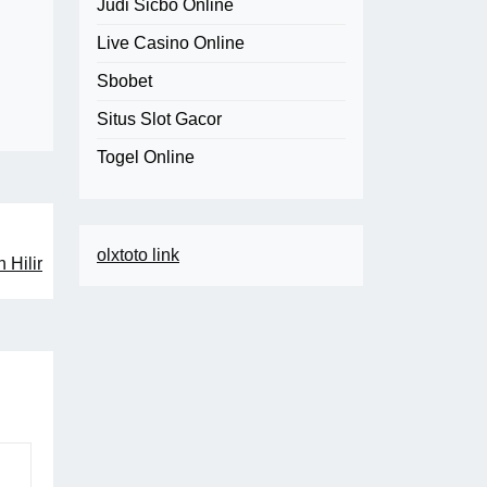
Judi Sicbo Online
Live Casino Online
Sbobet
Situs Slot Gacor
Togel Online
olxtoto link
Hilir