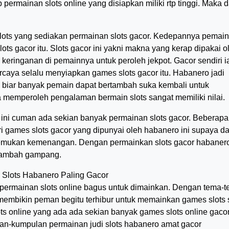
permainan slots online yang disiapkan miliki rtp tinggi. Maka d
 slots yang sediakan permainan slots gacor. Kedepannya pemain
ts gacor itu. Slots gacor ini yakni makna yang kerap dipakai o
keringanan di pemainnya untuk peroleh jekpot. Gacor sendiri i
ipercaya selalu menyiapkan games slots gacor itu. Habanero jadi
ini biar banyak pemain dapat bertambah suka kembali untuk
a memperoleh pengalaman bermain slots sangat memiliki nilai.
o ini cuman ada sekian banyak permainan slots gacor. Beberapa
i games slots gacor yang dipunyai oleh habanero ini supaya d
 temukan kemenangan. Dengan permainkan slots gacor habanero
 tambah gampang.
 Slots Habanero Paling Gacor
e permainan slots online bagus untuk dimainkan. Dengan tema-
i membikin peman begitu terhibur untuk memainkan games slots 
ots online yang ada ada sekian banyak games slots online gacor
ulan-kumpulan permainan judi slots habanero amat gacor