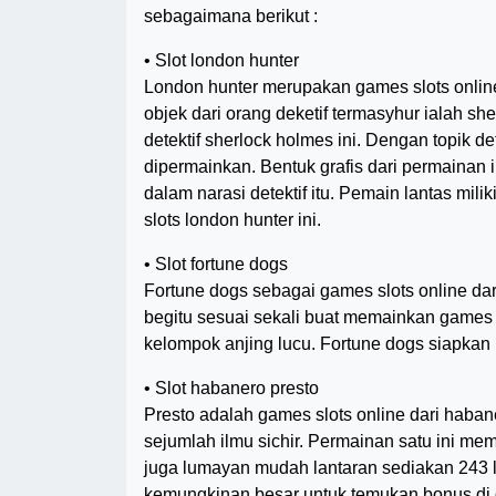
sebagaimana berikut :
• Slot london hunter
London hunter merupakan games slots onlin
objek dari orang deketif termasyhur ialah sh
detektif sherlock holmes ini. Dengan topik de
dipermainkan. Bentuk grafis dari permainan
dalam narasi detektif itu. Pemain lantas mi
slots london hunter ini.
• Slot fortune dogs
Fortune dogs sebagai games slots online dar
begitu sesuai sekali buat memainkan games f
kelompok anjing lucu. Fortune dogs siapkan
• Slot habanero presto
Presto adalah games slots online dari haban
sejumlah ilmu sichir. Permainan satu ini m
juga lumayan mudah lantaran sediakan 243 l
kemungkinan besar untuk temukan bonus di