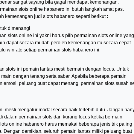
r-benar sangat sayang bila gagal mendapat kemenangan.
ainan slots online habanero ini butuh langkah amat pas.
h kemenangan judi slots habanero seperti berikut :
ntuk dimenangi
slots online ini yakni harus pilh permainan slots online yang
ain dapat secara mudah peroleh kemenangan itu secara cepat.
lu winrate setiap permainan slots habanero ini.
 slots ini pemain lantas mesti bermain dengan focus. Untuk
us main dengan tenang serta sabar. Apabila beberapa pemain
n emosi, peluang buat dapat menangi permainan slots susah se
ni mesti mengatur modal secara baik terlebih dulu. Jangan han
 di dalam permainan slots dan kurang focus ketika bermain.
ots online habanero harus memakai beberapa jenis trik paling
a. Dengan demikian, seluruh pemain lantas miliki peluang buat