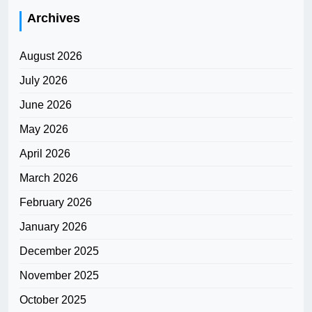
Archives
August 2026
July 2026
June 2026
May 2026
April 2026
March 2026
February 2026
January 2026
December 2025
November 2025
October 2025