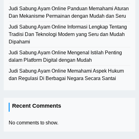
Judi Sabung Ayam Online Panduan Memahami Aturan
Dan Mekanisme Permainan dengan Mudah dan Seru
Judi Sabung Ayam Online Informasi Lengkap Tentang
Tradisi Dan Teknologi Modern yang Seru dan Mudah
Dipahami
Judi Sabung Ayam Online Mengenal Istilah Penting
dalam Platform Digital dengan Mudah
Judi Sabung Ayam Online Memahami Aspek Hukum
dan Regulasi Di Berbagai Negara Secara Santai
Recent Comments
No comments to show.