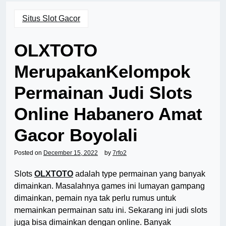
Situs Slot Gacor
OLXTOTO
MerupakanKelompok
Permainan Judi Slots
Online Habanero Amat
Gacor Boyolali
Posted on
December 15, 2022
by
7rfo2
Slots
OLXTOTO
adalah type permainan yang banyak
dimainkan. Masalahnya games ini lumayan gampang
dimainkan, pemain nya tak perlu rumus untuk
memainkan permainan satu ini. Sekarang ini judi slots
juga bisa dimainkan dengan online. Banyak