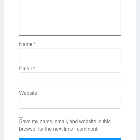
Name
*
Email
*
Website
Save my name, email, and website in this
browser for the next time I comment.