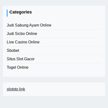
Categories
Judi Sabung Ayam Online
Judi Sicbo Online
Live Casino Online
Sbobet
Situs Slot Gacor
Togel Online
olxtoto link