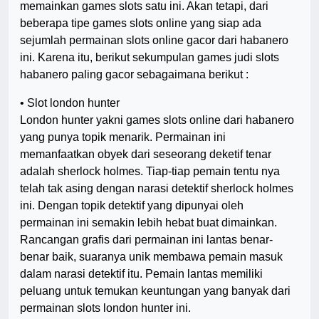
memainkan games slots satu ini. Akan tetapi, dari
beberapa tipe games slots online yang siap ada
sejumlah permainan slots online gacor dari habanero
ini. Karena itu, berikut sekumpulan games judi slots
habanero paling gacor sebagaimana berikut :
• Slot london hunter
London hunter yakni games slots online dari habanero
yang punya topik menarik. Permainan ini
memanfaatkan obyek dari seseorang deketif tenar
adalah sherlock holmes. Tiap-tiap pemain tentu nya
telah tak asing dengan narasi detektif sherlock holmes
ini. Dengan topik detektif yang dipunyai oleh
permainan ini semakin lebih hebat buat dimainkan.
Rancangan grafis dari permainan ini lantas benar-
benar baik, suaranya unik membawa pemain masuk
dalam narasi detektif itu. Pemain lantas memiliki
peluang untuk temukan keuntungan yang banyak dari
permainan slots london hunter ini.