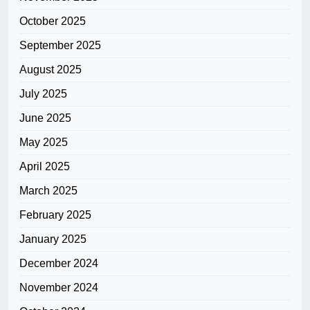
October 2025
September 2025
August 2025
July 2025
June 2025
May 2025
April 2025
March 2025
February 2025
January 2025
December 2024
November 2024