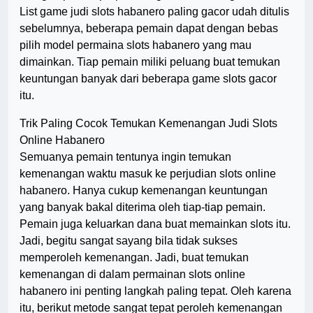
List game judi slots habanero paling gacor udah ditulis
sebelumnya, beberapa pemain dapat dengan bebas
pilih model permaina slots habanero yang mau
dimainkan. Tiap pemain miliki peluang buat temukan
keuntungan banyak dari beberapa game slots gacor
itu.
Trik Paling Cocok Temukan Kemenangan Judi Slots
Online Habanero
Semuanya pemain tentunya ingin temukan
kemenangan waktu masuk ke perjudian slots online
habanero. Hanya cukup kemenangan keuntungan
yang banyak bakal diterima oleh tiap-tiap pemain.
Pemain juga keluarkan dana buat memainkan slots itu.
Jadi, begitu sangat sayang bila tidak sukses
memperoleh kemenangan. Jadi, buat temukan
kemenangan di dalam permainan slots online
habanero ini penting langkah paling tepat. Oleh karena
itu, berikut metode sangat tepat peroleh kemenangan