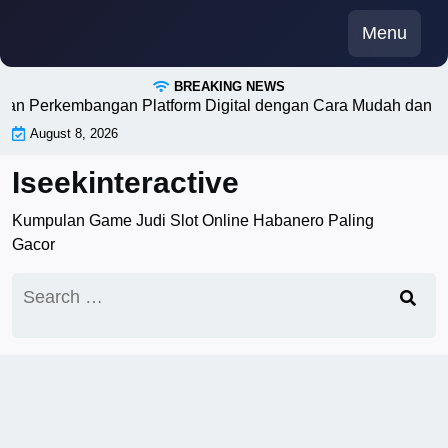
Skip
Menu
to
content
BREAKING NEWS
 Perkembangan Platform Digital dengan Cara Mudah dan Seru
August 8, 2026
Iseekinteractive
Kumpulan Game Judi Slot Online Habanero Paling
Gacor
Search
for: