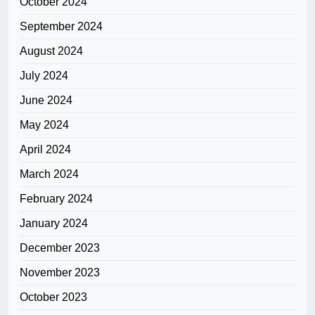
October 2024
September 2024
August 2024
July 2024
June 2024
May 2024
April 2024
March 2024
February 2024
January 2024
December 2023
November 2023
October 2023