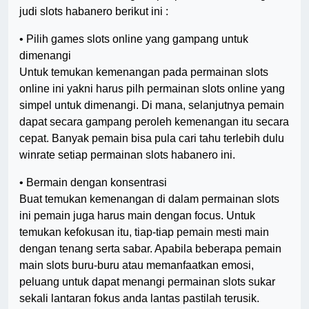
judi slots habanero berikut ini :
• Pilih games slots online yang gampang untuk
dimenangi
Untuk temukan kemenangan pada permainan slots
online ini yakni harus pilh permainan slots online yang
simpel untuk dimenangi. Di mana, selanjutnya pemain
dapat secara gampang peroleh kemenangan itu secara
cepat. Banyak pemain bisa pula cari tahu terlebih dulu
winrate setiap permainan slots habanero ini.
• Bermain dengan konsentrasi
Buat temukan kemenangan di dalam permainan slots
ini pemain juga harus main dengan focus. Untuk
temukan kefokusan itu, tiap-tiap pemain mesti main
dengan tenang serta sabar. Apabila beberapa pemain
main slots buru-buru atau memanfaatkan emosi,
peluang untuk dapat menangi permainan slots sukar
sekali lantaran fokus anda lantas pastilah terusik.