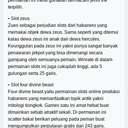
permainan ini mesti gunakan bermacam jenis trik
terpilih.
• Slot zeus
Zues sebagai perjudian slots dari habanero yang
memakai objek dewa zeus. Sama seperti yang ditemui
kalau dewa zeus ini anak dari dewa hercules.
Keunggulan pada zeus ini yakni punya sangat banyak
penawaran jekpot yang bisa dimenangi secara
gampang oleh semuanya pemain. Winrate di dalam
permainan slots ini juga cukuplah tinggi, ada 5
gulungan serta 25 garis.
• Slot four divine beast
Four divine beast yaitu permainan slots online produksi
habanero yang memanfaatkan topik antik yakni
mitologi tiongkok. Games satu ini amat hebat buat
dimainkan sebab atraktif sekali. Di permainan ini
scatter bakal berikan peluang pada peman buat
mengumpulkan perputaran gratis dari 243 garis.