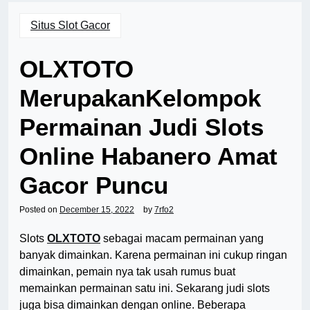
Situs Slot Gacor
OLXTOTO
MerupakanKelompok
Permainan Judi Slots
Online Habanero Amat
Gacor Puncu
Posted on
December 15, 2022
by
7rfo2
Slots
OLXTOTO
sebagai macam permainan yang
banyak dimainkan. Karena permainan ini cukup ringan
dimainkan, pemain nya tak usah rumus buat
memainkan permainan satu ini. Sekarang judi slots
juga bisa dimainkan dengan online. Beberapa