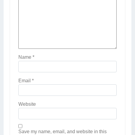
Name
*
Email
*
Website
Save my name, email, and website in this