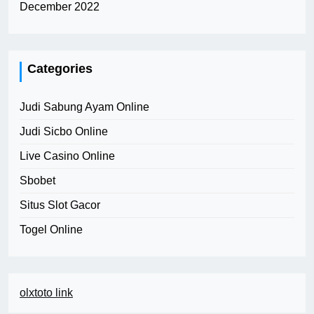
December 2022
Categories
Judi Sabung Ayam Online
Judi Sicbo Online
Live Casino Online
Sbobet
Situs Slot Gacor
Togel Online
olxtoto link