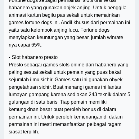
Fortune dogs sebagai permainan slots online dari
habanero yang gunakan objek anjing. Untuk penggila
animasi kartun begitu pas sekali untuk memainkan
games fortune dogs ini. Andil khusus dari permainan ini
yaitu satu kelompok anjing lucu. Fortune dogs
menyiapkan keuntungan yang besar, jumlah winrate
nya capai 65%.
• Slot habanero presto
Presto sebagai games slots online dari habanero yang
paling sesuai sekali untuk pemain yang puas bakal
sejumlah ilmu sichir. Games satu ini gunakan obyek
pengetahuan sichir. Buat menangi games ini lantas
lumayan gampang karena sediakan 243 teknik dalam 5
gulungan di satu baris. Tiap pemain memiliki
kemungkinan besar buat peroleh bonus di dalam
permainan ini. Untuk peroleh kemenangan di dalam
permainan ini mesti memanfaatkan pelbagai ragam
siasat terpilih.