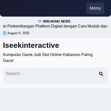
Skip
Menu
to
content
BREAKING NEWS
 Perkembangan Platform Digital dengan Cara Mudah dan Seru
August 8, 2026
Iseekinteractive
Kumpulan Game Judi Slot Online Habanero Paling
Gacor
Search
for: