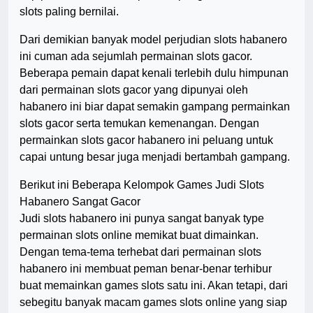
slots paling bernilai.
Dari demikian banyak model perjudian slots habanero
ini cuman ada sejumlah permainan slots gacor.
Beberapa pemain dapat kenali terlebih dulu himpunan
dari permainan slots gacor yang dipunyai oleh
habanero ini biar dapat semakin gampang permainkan
slots gacor serta temukan kemenangan. Dengan
permainkan slots gacor habanero ini peluang untuk
capai untung besar juga menjadi bertambah gampang.
Berikut ini Beberapa Kelompok Games Judi Slots
Habanero Sangat Gacor
Judi slots habanero ini punya sangat banyak type
permainan slots online memikat buat dimainkan.
Dengan tema-tema terhebat dari permainan slots
habanero ini membuat peman benar-benar terhibur
buat memainkan games slots satu ini. Akan tetapi, dari
sebegitu banyak macam games slots online yang siap