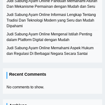
Judi Sabung Ayam Online Panduan Memahami Aturan
Dan Mekanisme Permainan dengan Mudah dan Seru
Judi Sabung Ayam Online Informasi Lengkap Tentang
Tradisi Dan Teknologi Modern yang Seru dan Mudah
Dipahami
Judi Sabung Ayam Online Mengenal Istilah Penting
dalam Platform Digital dengan Mudah
Judi Sabung Ayam Online Memahami Aspek Hukum
dan Regulasi Di Berbagai Negara Secara Santai
Recent Comments
No comments to show.