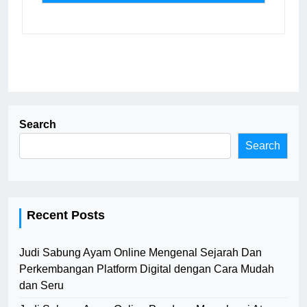
Search
Search
Recent Posts
Judi Sabung Ayam Online Mengenal Sejarah Dan
Perkembangan Platform Digital dengan Cara Mudah
dan Seru