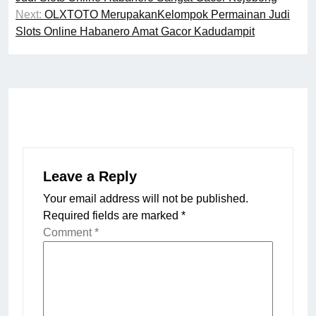
Next:
OLXTOTO MerupakanKelompok Permainan Judi
Slots Online Habanero Amat Gacor Kadudampit
Leave a Reply
Your email address will not be published.
Required fields are marked
*
Comment
*