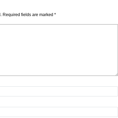
.
Required fields are marked
*