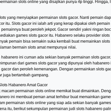
ermainan slots online yang disajikan punya rtp tinggi. Hingga, 
slots yang menyiapkan permainan slots gacor. Nanti pemain dap
r itu. Slots gacor ini ialah arti yang kerap dipakai oleh pemain 
pemainnya buat peroleh jekpot. Gacor sendiri yakni ringan boc
s sediakan games slots gacor itu. Habanero selaku provider slots
banyak pemain bisa semakin suka kembali buat memainkan slots
alaman bermain slots amat mempunyai nilai.
 habanero ini cuman ada sekian banyak permainan slots gacor.
himpunan dari games slots gacor yang dipunyai oleh habanero 
s gacor dan peroleh kemenangan. Dengan permainkan slots ga
sar juga bertambah gampang.
Slots Habanero Amat Gacor
ak macam permainan slots online memikat buat dimainkan. Den
abanero ini membuat peman amat terhibur buat memainkan game
macam permainan slots online yang siap ada sekian banyak games
arena itu, berikut sekumpulan permainan judi slots habanero pali