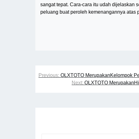
sangat tepat. Cara-cara itu udah dijelaska
peluang buat peroleh kemenangannya atas pe
Post
Previous:
OLXTOTO MerupakanKelompok Perm
navigation
Next:
OLXTOTO MerupakanHimp