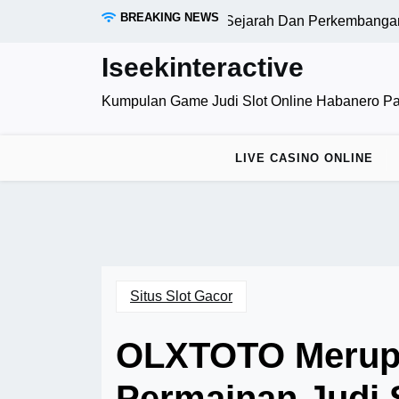
Skip
BREAKING NEWS
abung Ayam Online Mengenal Sejarah Dan Perkembangan Plat
to
content
Iseekinteractive
Kumpulan Game Judi Slot Online Habanero Pa
LIVE CASINO ONLINE
Situs Slot Gacor
OLXTOTO Merup
Permainan Judi 