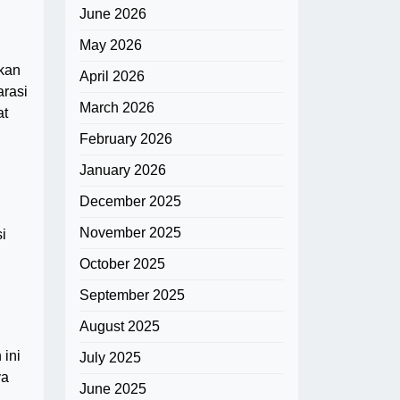
June 2026
May 2026
akan
April 2026
arasi
March 2026
at
February 2026
January 2026
December 2025
November 2025
i
October 2025
September 2025
August 2025
 ini
July 2025
ya
June 2025