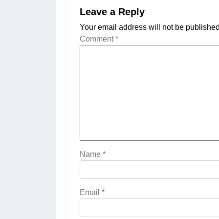
Leave a Reply
Your email address will not be published
Comment
*
Name
*
Email
*