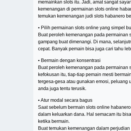
memainkan slots itu. Jadi, amat sangat say
kemenangan di permainan slots online habanero
temukan kemenangan judi slots habanero beri
• Pilih permainan slots online yang simpel b
Buat peroleh kemenangan pada permainan slot
gampang buat dimenangi. Di mana, selanju
cepat. Banyak pemain bisa juga cari tahu leb
• Bermain dengan konsentrasi
Buat peroleh kemenangan pada permainan sl
kefokusan itu, tiap-tiap pemain mesti berma
tergesa-gesa atau gunakan emosi, peluang u
anda juga tentu terusik.
• Atur modal secara bagus
Saat sebelum bermain slots online habanero
dalam keluarkan dana. Hal semacam itu bisa
ketika bermain.
Buat temukan kemenangan dalam perjudian 