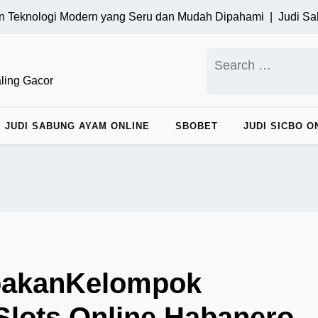
eknologi Modern yang Seru dan Mudah Dipahami |
Judi Sabung 
Search
for:
ling Gacor
JUDI SABUNG AYAM ONLINE
SBOBET
JUDI SICBO O
akanKelompok
Slots Online Habanero