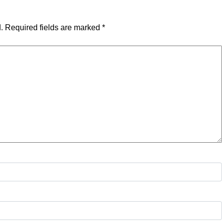
.
Required fields are marked
*