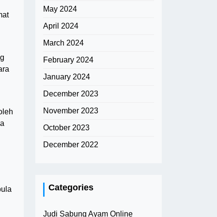
May 2024
mat
April 2024
March 2024
ng
February 2024
ara
January 2024
December 2023
November 2023
oleh
sa
October 2023
December 2022
Categories
pula
Judi Sabung Ayam Online