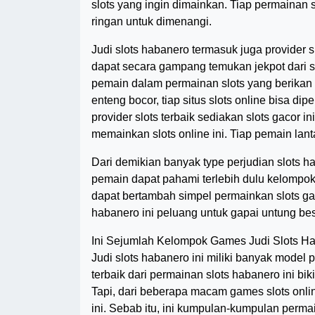
slots yang ingin dimainkan. Tiap permainan slo
ringan untuk dimenangi.
Judi slots habanero termasuk juga provider
dapat secara gampang temukan jekpot dari slot
pemain dalam permainan slots yang berikan k
enteng bocor, tiap situs slots online bisa di
provider slots terbaik sediakan slots gacor
memainkan slots online ini. Tiap pemain lan
Dari demikian banyak type perjudian slots 
pemain dapat pahami terlebih dulu kelompok 
dapat bertambah simpel permainkan slots g
habanero ini peluang untuk gapai untung be
Ini Sejumlah Kelompok Games Judi Slots H
Judi slots habanero ini miliki banyak model
terbaik dari permainan slots habanero ini bi
Tapi, dari beberapa macam games slots onli
ini. Sebab itu, ini kumpulan-kumpulan permain