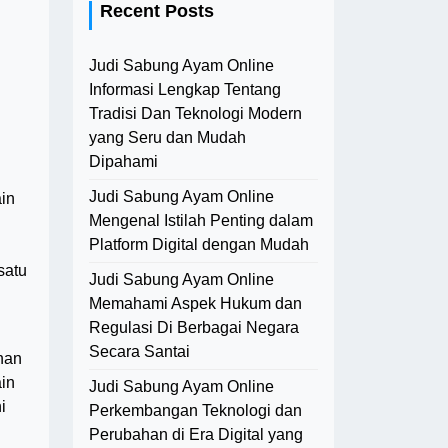
Recent Posts
Judi Sabung Ayam Online
Informasi Lengkap Tentang
Tradisi Dan Teknologi Modern
yang Seru dan Mudah
Dipahami
Judi Sabung Ayam Online
in
Mengenal Istilah Penting dalam
Platform Digital dengan Mudah
satu
Judi Sabung Ayam Online
Memahami Aspek Hukum dan
Regulasi Di Berbagai Negara
Secara Santai
nan
ain
Judi Sabung Ayam Online
i
Perkembangan Teknologi dan
Perubahan di Era Digital yang