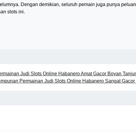
ebelumnya. Dengan demikian, seluruh pemain juga punya pelua
 slots ini.
ainan Judi Slots Online Habanero Amat Gacor Boyan Tanju
unan Permainan Judi Slots Online Habanero Sangat Gacor 