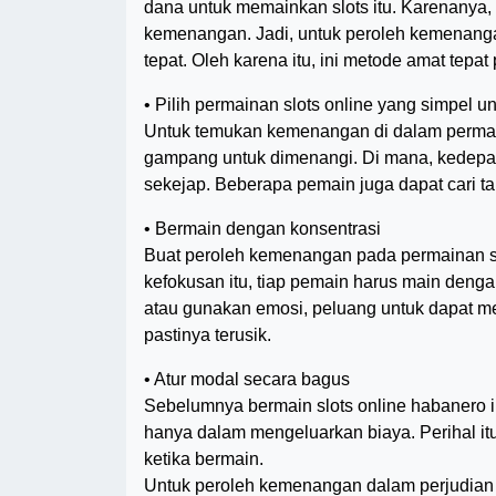
dana untuk memainkan slots itu. Karenanya,
kemenangan. Jadi, untuk peroleh kemenanga
tepat. Oleh karena itu, ini metode amat tepa
• Pilih permainan slots online yang simpel u
Untuk temukan kemenangan di dalam permainan
gampang untuk dimenangi. Di mana, kedepa
sekejap. Beberapa pemain juga dapat cari tah
• Bermain dengan konsentrasi
Buat peroleh kemenangan pada permainan slo
kefokusan itu, tiap pemain harus main denga
atau gunakan emosi, peluang untuk dapat men
pastinya terusik.
• Atur modal secara bagus
Sebelumnya bermain slots online habanero 
hanya dalam mengeluarkan biaya. Perihal itu
ketika bermain.
Untuk peroleh kemenangan dalam perjudian