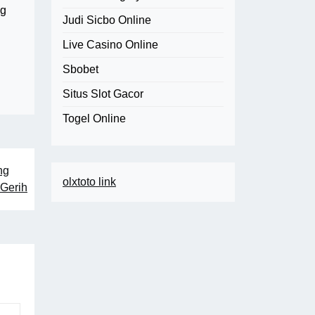
ng
Judi Sicbo Online
Live Casino Online
Sbobet
Situs Slot Gacor
Togel Online
ng
olxtoto link
Gerih