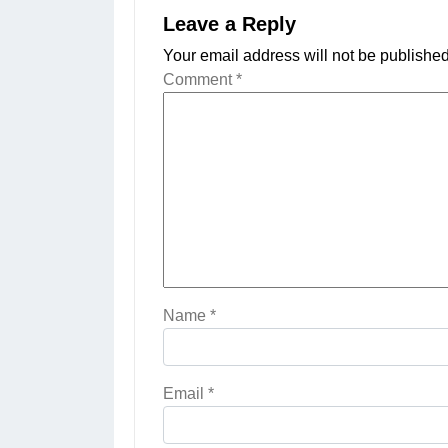
Leave a Reply
Your email address will not be published
Comment
*
Name
*
Email
*