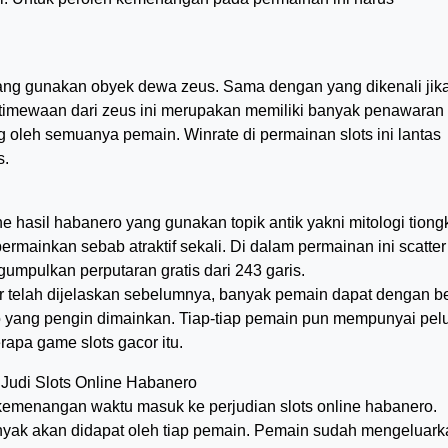
yang gunakan obyek dewa zeus. Sama dengan yang dikenali jik
stimewaan dari zeus ini merupakan memiliki banyak penawaran
oleh semuanya pemain. Winrate di permainan slots ini lantas
s.
ne hasil habanero yang gunakan topik antik yakni mitologi tiong
ermainkan sebab atraktif sekali. Di dalam permainan ini scatter
mpulkan perputaran gratis dari 243 garis.
or telah dijelaskan sebelumnya, banyak pemain dapat dengan b
 yang pengin dimainkan. Tiap-tiap pemain pun mempunyai pel
apa game slots gacor itu.
udi Slots Online Habanero
kemenangan waktu masuk ke perjudian slots online habanero.
ak akan didapat oleh tiap pemain. Pemain sudah mengeluark