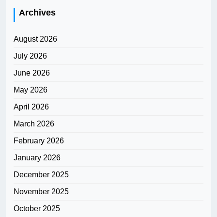
Archives
August 2026
July 2026
June 2026
May 2026
April 2026
March 2026
February 2026
January 2026
December 2025
November 2025
October 2025