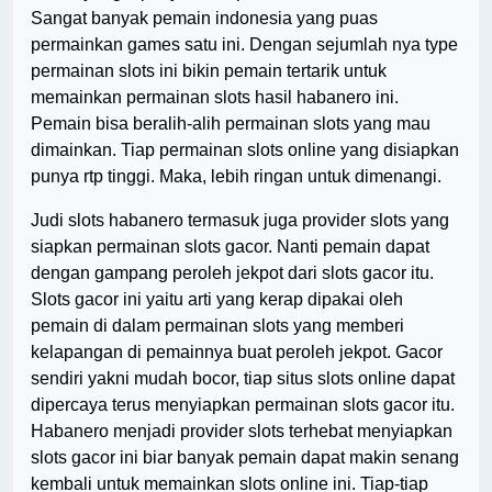
Sangat banyak pemain indonesia yang puas
permainkan games satu ini. Dengan sejumlah nya type
permainan slots ini bikin pemain tertarik untuk
memainkan permainan slots hasil habanero ini.
Pemain bisa beralih-alih permainan slots yang mau
dimainkan. Tiap permainan slots online yang disiapkan
punya rtp tinggi. Maka, lebih ringan untuk dimenangi.
Judi slots habanero termasuk juga provider slots yang
siapkan permainan slots gacor. Nanti pemain dapat
dengan gampang peroleh jekpot dari slots gacor itu.
Slots gacor ini yaitu arti yang kerap dipakai oleh
pemain di dalam permainan slots yang memberi
kelapangan di pemainnya buat peroleh jekpot. Gacor
sendiri yakni mudah bocor, tiap situs slots online dapat
dipercaya terus menyiapkan permainan slots gacor itu.
Habanero menjadi provider slots terhebat menyiapkan
slots gacor ini biar banyak pemain dapat makin senang
kembali untuk memainkan slots online ini. Tiap-tiap