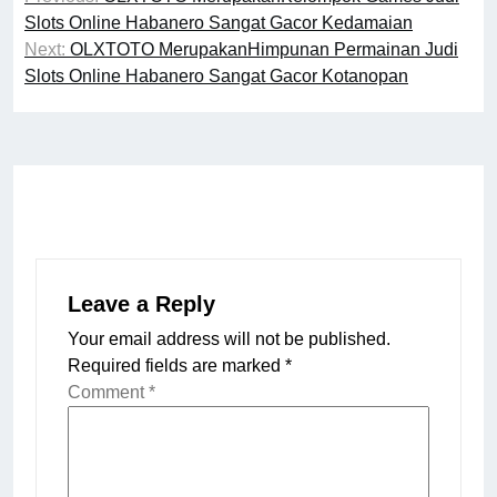
navigation
Slots Online Habanero Sangat Gacor Kedamaian
Next:
OLXTOTO MerupakanHimpunan Permainan Judi
Slots Online Habanero Sangat Gacor Kotanopan
Leave a Reply
Your email address will not be published.
Required fields are marked
*
Comment
*