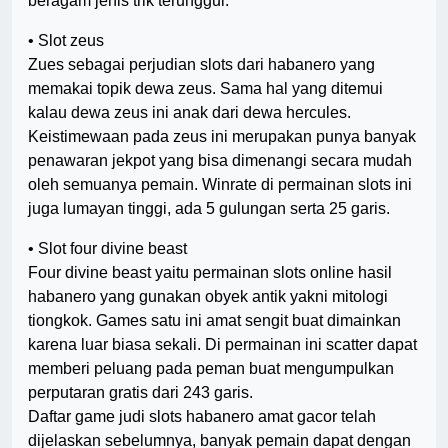
beragam jenis trik terunggul.
• Slot zeus
Zues sebagai perjudian slots dari habanero yang
memakai topik dewa zeus. Sama hal yang ditemui
kalau dewa zeus ini anak dari dewa hercules.
Keistimewaan pada zeus ini merupakan punya banyak
penawaran jekpot yang bisa dimenangi secara mudah
oleh semuanya pemain. Winrate di permainan slots ini
juga lumayan tinggi, ada 5 gulungan serta 25 garis.
• Slot four divine beast
Four divine beast yaitu permainan slots online hasil
habanero yang gunakan obyek antik yakni mitologi
tiongkok. Games satu ini amat sengit buat dimainkan
karena luar biasa sekali. Di permainan ini scatter dapat
memberi peluang pada peman buat mengumpulkan
perputaran gratis dari 243 garis.
Daftar game judi slots habanero amat gacor telah
dijelaskan sebelumnya, banyak pemain dapat dengan