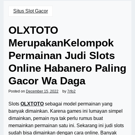
Situs Slot Gacor
OLXTOTO
MerupakanKelompok
Permainan Judi Slots
Online Habanero Paling
Gacor Wa Daga
Posted on
December 15, 2022
by
7rfo2
Slots
OLXTOTO
sebagai model permainan yang
banyak dimainkan. Karena games ini lumayan simpel
dimainkan, pemain nya tak perlu rumus buat
memainkan permainan satu ini. Sekarang ini judi slots
sudah bisa dimainkan dengan cara online. Banyak