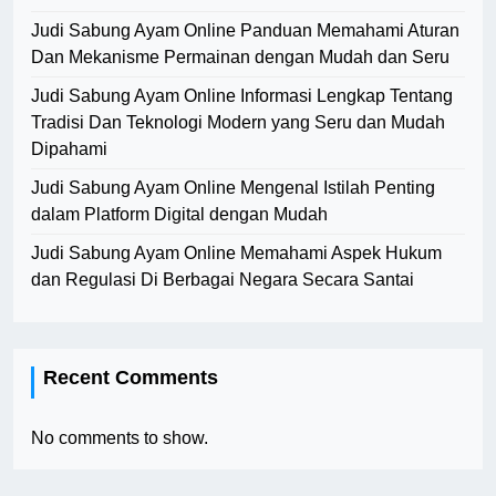
Judi Sabung Ayam Online Panduan Memahami Aturan
Dan Mekanisme Permainan dengan Mudah dan Seru
Judi Sabung Ayam Online Informasi Lengkap Tentang
Tradisi Dan Teknologi Modern yang Seru dan Mudah
Dipahami
Judi Sabung Ayam Online Mengenal Istilah Penting
dalam Platform Digital dengan Mudah
Judi Sabung Ayam Online Memahami Aspek Hukum
dan Regulasi Di Berbagai Negara Secara Santai
Recent Comments
No comments to show.