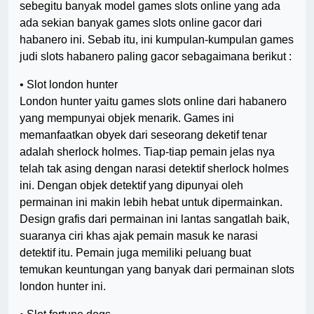
sebegitu banyak model games slots online yang ada
ada sekian banyak games slots online gacor dari
habanero ini. Sebab itu, ini kumpulan-kumpulan games
judi slots habanero paling gacor sebagaimana berikut :
• Slot london hunter
London hunter yaitu games slots online dari habanero
yang mempunyai objek menarik. Games ini
memanfaatkan obyek dari seseorang deketif tenar
adalah sherlock holmes. Tiap-tiap pemain jelas nya
telah tak asing dengan narasi detektif sherlock holmes
ini. Dengan objek detektif yang dipunyai oleh
permainan ini makin lebih hebat untuk dipermainkan.
Design grafis dari permainan ini lantas sangatlah baik,
suaranya ciri khas ajak pemain masuk ke narasi
detektif itu. Pemain juga memiliki peluang buat
temukan keuntungan yang banyak dari permainan slots
london hunter ini.