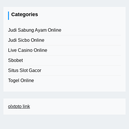
Categories
Judi Sabung Ayam Online
Judi Sicbo Online
Live Casino Online
Sbobet
Situs Slot Gacor
Togel Online
olxtoto link