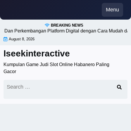
Skip
Menu
to
content
BREAKING NEWS
an Perkembangan Platform Digital dengan Cara Mudah dan S
August 8, 2026
Iseekinteractive
Kumpulan Game Judi Slot Online Habanero Paling
Gacor
Search
for: