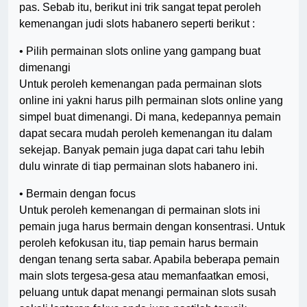
pas. Sebab itu, berikut ini trik sangat tepat peroleh
kemenangan judi slots habanero seperti berikut :
• Pilih permainan slots online yang gampang buat
dimenangi
Untuk peroleh kemenangan pada permainan slots
online ini yakni harus pilh permainan slots online yang
simpel buat dimenangi. Di mana, kedepannya pemain
dapat secara mudah peroleh kemenangan itu dalam
sekejap. Banyak pemain juga dapat cari tahu lebih
dulu winrate di tiap permainan slots habanero ini.
• Bermain dengan focus
Untuk peroleh kemenangan di permainan slots ini
pemain juga harus bermain dengan konsentrasi. Untuk
peroleh kefokusan itu, tiap pemain harus bermain
dengan tenang serta sabar. Apabila beberapa pemain
main slots tergesa-gesa atau memanfaatkan emosi,
peluang untuk dapat menangi permainan slots susah