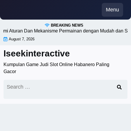
Skip
Menu
to
content
BREAKING NEWS
 Aturan Dan Mekanisme Permainan dengan Mudah dan Seru 
August 7, 2026
Iseekinteractive
Kumpulan Game Judi Slot Online Habanero Paling
Gacor
Search
for: