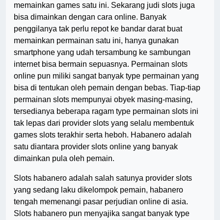
memainkan games satu ini. Sekarang judi slots juga
bisa dimainkan dengan cara online. Banyak
penggilanya tak perlu repot ke bandar darat buat
memainkan permainan satu ini, hanya gunakan
smartphone yang udah tersambung ke sambungan
internet bisa bermain sepuasnya. Permainan slots
online pun miliki sangat banyak type permainan yang
bisa di tentukan oleh pemain dengan bebas. Tiap-tiap
permainan slots mempunyai obyek masing-masing,
tersedianya beberapa ragam type permainan slots ini
tak lepas dari provider slots yang selalu membentuk
games slots terakhir serta heboh. Habanero adalah
satu diantara provider slots online yang banyak
dimainkan pula oleh pemain.
Slots habanero adalah salah satunya provider slots
yang sedang laku dikelompok pemain, habanero
tengah memenangi pasar perjudian online di asia.
Slots habanero pun menyajika sangat banyak type