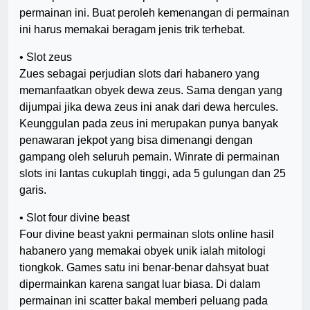
permainan ini. Buat peroleh kemenangan di permainan
ini harus memakai beragam jenis trik terhebat.
• Slot zeus
Zues sebagai perjudian slots dari habanero yang
memanfaatkan obyek dewa zeus. Sama dengan yang
dijumpai jika dewa zeus ini anak dari dewa hercules.
Keunggulan pada zeus ini merupakan punya banyak
penawaran jekpot yang bisa dimenangi dengan
gampang oleh seluruh pemain. Winrate di permainan
slots ini lantas cukuplah tinggi, ada 5 gulungan dan 25
garis.
• Slot four divine beast
Four divine beast yakni permainan slots online hasil
habanero yang memakai obyek unik ialah mitologi
tiongkok. Games satu ini benar-benar dahsyat buat
dipermainkan karena sangat luar biasa. Di dalam
permainan ini scatter bakal memberi peluang pada