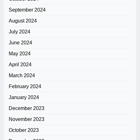
September 2024
August 2024
July 2024
June 2024
May 2024
April 2024
March 2024
February 2024
January 2024
December 2023
November 2023
October 2023