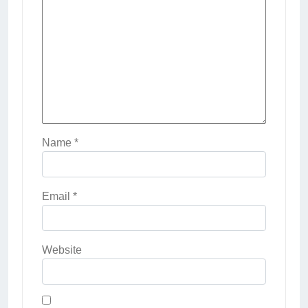
Name
*
Email
*
Website