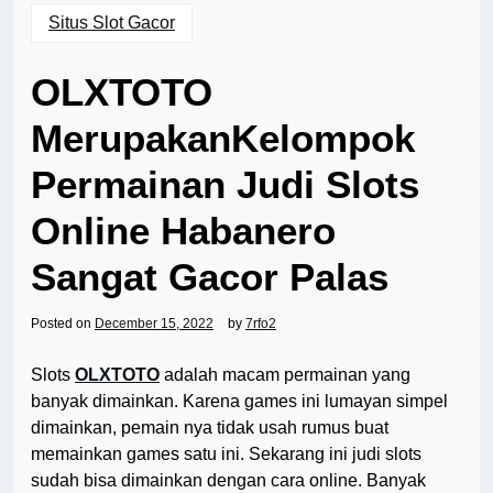
Situs Slot Gacor
OLXTOTO
MerupakanKelompok
Permainan Judi Slots
Online Habanero
Sangat Gacor Palas
Posted on
December 15, 2022
by
7rfo2
Slots
OLXTOTO
adalah macam permainan yang
banyak dimainkan. Karena games ini lumayan simpel
dimainkan, pemain nya tidak usah rumus buat
memainkan games satu ini. Sekarang ini judi slots
sudah bisa dimainkan dengan cara online. Banyak