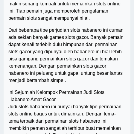
makin senang kembali untuk memainkan slots online
ini. Tiap pemain juga memperoleh pengalaman
bermain slots sangat mempunyai nilai.
Dari beberapa tipe perjudian slots habanero ini cuman
ada sekian banyak games slots gacor. Banyak pemain
dapat kenali terlebih dulu himpunan dari permainan
slots gacor yang dipunyai oleh habanero ini biar lebih
bisa gampang permainkan slots gacor dan temukan
kemenangan. Dengan permainkan slots gacor
habanero ini peluang untuk gapai untung besar lantas
menjadi bertambah simpel.
Ini Sejumlah Kelompok Permainan Judi Slots
Habanero Amat Gacor
Judi slots habanero ini punyai banyak tipe permainan
slots online bagus untuk dimainkan. Dengan tema-
tema terbaik dari permainan slots habanero ini
membikin peman sangatlah terhibur buat memainkan