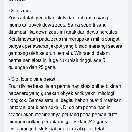
• Slot zeus
Zues adalah perjudian slots dari habanero yang
memakai obyek dewa zeus. Sama seperti yang
dijumpai jika dewa zeus ini anak dari dewa hercules.
Keistimewaan pada zeus ini merupakan miliki sangat
banyak penawaran jekpot yang bisa dimenangi secara
gampang oleh seluruh pemain. Winrate di dalam
permainan slots ini juga cukuplah tinggi, ada 5
gulungan dan 25 garis.
• Slot four divine beast
Four divine beast ialah permainan slots online bikinan
habanero yang gunakan obyek antik yakni mitologi
tiongkok. Games satu ini begitu heboh buat dimainkan
lantaran luar biasa sekali. Di dalam permainan ini
scatter akan memberinya peluang pada peman buat
mengumpulkan perputaran gratis dari 243 garis.
List game judi slots habanero amat gacor telah