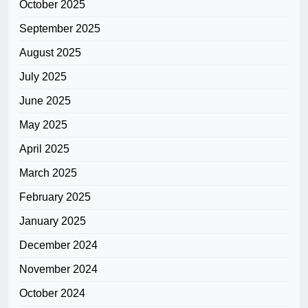
October 2025
September 2025
August 2025
July 2025
June 2025
May 2025
April 2025
March 2025
February 2025
January 2025
December 2024
November 2024
October 2024