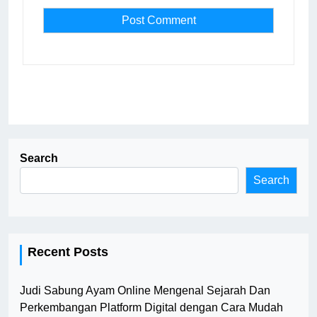
Search
Search
Recent Posts
Judi Sabung Ayam Online Mengenal Sejarah Dan
Perkembangan Platform Digital dengan Cara Mudah