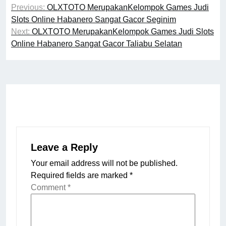
Previous:
OLXTOTO MerupakanKelompok Games Judi
navigation
Slots Online Habanero Sangat Gacor Seginim
Next:
OLXTOTO MerupakanKelompok Games Judi Slots
Online Habanero Sangat Gacor Taliabu Selatan
Leave a Reply
Your email address will not be published.
Required fields are marked
*
Comment
*