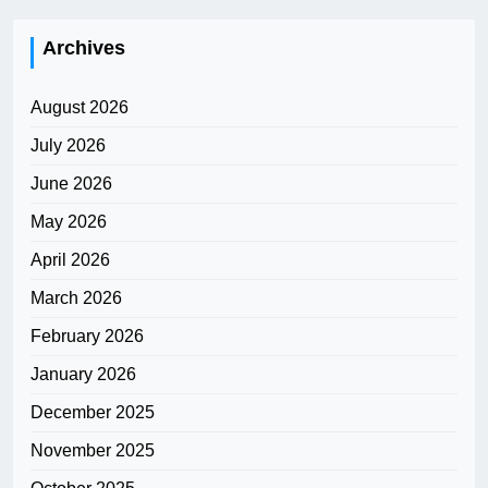
Archives
August 2026
July 2026
June 2026
May 2026
April 2026
March 2026
February 2026
January 2026
December 2025
November 2025