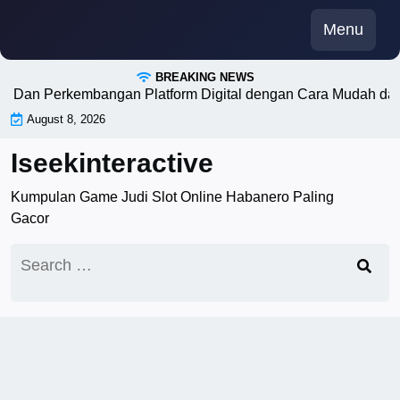
Skip
Menu
to
content
BREAKING NEWS
an Perkembangan Platform Digital dengan Cara Mudah dan S
August 8, 2026
Iseekinteractive
Kumpulan Game Judi Slot Online Habanero Paling
Gacor
Search
for: