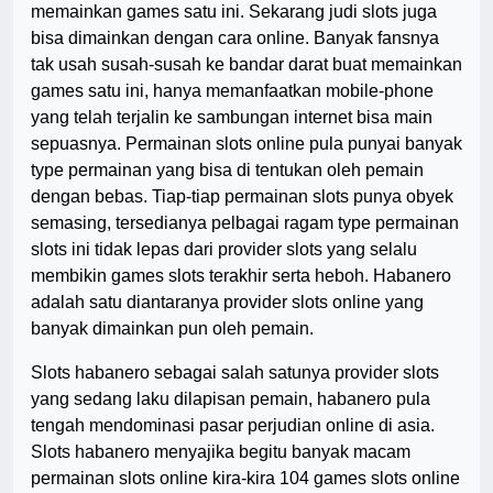
memainkan games satu ini. Sekarang judi slots juga
bisa dimainkan dengan cara online. Banyak fansnya
tak usah susah-susah ke bandar darat buat memainkan
games satu ini, hanya memanfaatkan mobile-phone
yang telah terjalin ke sambungan internet bisa main
sepuasnya. Permainan slots online pula punyai banyak
type permainan yang bisa di tentukan oleh pemain
dengan bebas. Tiap-tiap permainan slots punya obyek
semasing, tersedianya pelbagai ragam type permainan
slots ini tidak lepas dari provider slots yang selalu
membikin games slots terakhir serta heboh. Habanero
adalah satu diantaranya provider slots online yang
banyak dimainkan pun oleh pemain.
Slots habanero sebagai salah satunya provider slots
yang sedang laku dilapisan pemain, habanero pula
tengah mendominasi pasar perjudian online di asia.
Slots habanero menyajika begitu banyak macam
permainan slots online kira-kira 104 games slots online