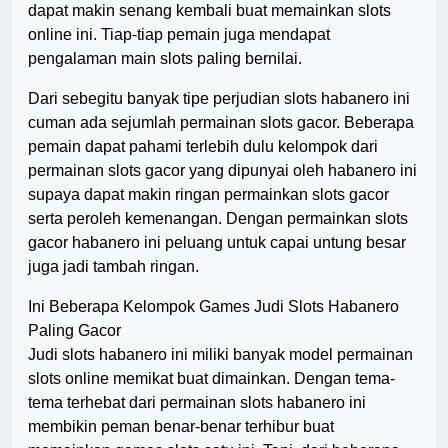
dapat makin senang kembali buat memainkan slots
online ini. Tiap-tiap pemain juga mendapat
pengalaman main slots paling bernilai.
Dari sebegitu banyak tipe perjudian slots habanero ini
cuman ada sejumlah permainan slots gacor. Beberapa
pemain dapat pahami terlebih dulu kelompok dari
permainan slots gacor yang dipunyai oleh habanero ini
supaya dapat makin ringan permainkan slots gacor
serta peroleh kemenangan. Dengan permainkan slots
gacor habanero ini peluang untuk capai untung besar
juga jadi tambah ringan.
Ini Beberapa Kelompok Games Judi Slots Habanero
Paling Gacor
Judi slots habanero ini miliki banyak model permainan
slots online memikat buat dimainkan. Dengan tema-
tema terhebat dari permainan slots habanero ini
membikin peman benar-benar terhibur buat