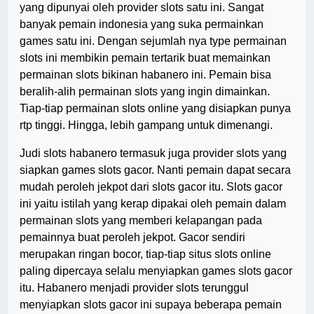
yang dipunyai oleh provider slots satu ini. Sangat
banyak pemain indonesia yang suka permainkan
games satu ini. Dengan sejumlah nya type permainan
slots ini membikin pemain tertarik buat memainkan
permainan slots bikinan habanero ini. Pemain bisa
beralih-alih permainan slots yang ingin dimainkan.
Tiap-tiap permainan slots online yang disiapkan punya
rtp tinggi. Hingga, lebih gampang untuk dimenangi.
Judi slots habanero termasuk juga provider slots yang
siapkan games slots gacor. Nanti pemain dapat secara
mudah peroleh jekpot dari slots gacor itu. Slots gacor
ini yaitu istilah yang kerap dipakai oleh pemain dalam
permainan slots yang memberi kelapangan pada
pemainnya buat peroleh jekpot. Gacor sendiri
merupakan ringan bocor, tiap-tiap situs slots online
paling dipercaya selalu menyiapkan games slots gacor
itu. Habanero menjadi provider slots terunggul
menyiapkan slots gacor ini supaya beberapa pemain