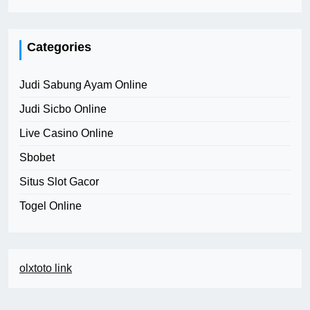
Categories
Judi Sabung Ayam Online
Judi Sicbo Online
Live Casino Online
Sbobet
Situs Slot Gacor
Togel Online
olxtoto link