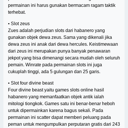
permainan ini harus gunakan bermacam ragam taktik
terhebat.
• Slot zeus
Zues adalah perjudian slots dari habanero yang
gunakan objek dewa zeus. Sama yang dikenali jika
dewa zeus ini anak dari dewa hercules. Keistimewaan
dari zeus ini merupakan punya banyak penawaran
jekpot yang bisa dimenangi secara mudah oleh seluruh
pemain. Winrate pada permainan slots ini juga
cukuplah tinggi, ada 5 gulungan dan 25 garis.
• Slot four divine beast
Four divine beast yaitu games slots online hasil
habanero yang memanfaatkan objek antik ialah
mitologi tiongkok. Games satu ini benar-benar heboh
untuk dipermainkan karena bagus sekali. Pada
permainan ini scatter dapat memberi peluang pada
peman untuk mengumpulkan perputaran gratis dari 243