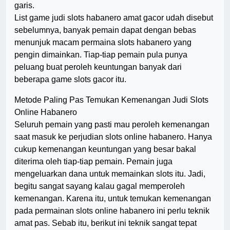
garis.
List game judi slots habanero amat gacor udah disebut
sebelumnya, banyak pemain dapat dengan bebas
menunjuk macam permaina slots habanero yang
pengin dimainkan. Tiap-tiap pemain pula punya
peluang buat peroleh keuntungan banyak dari
beberapa game slots gacor itu.
Metode Paling Pas Temukan Kemenangan Judi Slots
Online Habanero
Seluruh pemain yang pasti mau peroleh kemenangan
saat masuk ke perjudian slots online habanero. Hanya
cukup kemenangan keuntungan yang besar bakal
diterima oleh tiap-tiap pemain. Pemain juga
mengeluarkan dana untuk memainkan slots itu. Jadi,
begitu sangat sayang kalau gagal memperoleh
kemenangan. Karena itu, untuk temukan kemenangan
pada permainan slots online habanero ini perlu teknik
amat pas. Sebab itu, berikut ini teknik sangat tepat