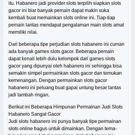
itu. Habanero jadi provider slots terpilih siapkan slots
gacor ini biar banyak pemain dapat makin suka
kembali buat memainkan slots online ini. Tiap-tiap
pemain lantas mendapat pengalaman main slots amat
memiliki nilai.
Dari beberapa tipe perjudian slots habanero ini cuman
ada banyak games slots gacor. Beberapa pemain
dapat kenali lebih dulu kelompok dari games slots
gacor yang dipunyai oleh habanero ini sehingga bisa
semakin simpel permainkan slots gacor dan temukan
kemenangan. Dengan permainkan slots gacor
habanero ini peluang buat gapai untung besar lantas
jadi tambah ringan.
Berikut ini Beberapa Himpunan Permainan Judi Slots
Habanero Sangat Gacor
Judi slots habanero ini punya banyak tipe permainan
slots online bagus untuk dimainkan. Dengan tema-