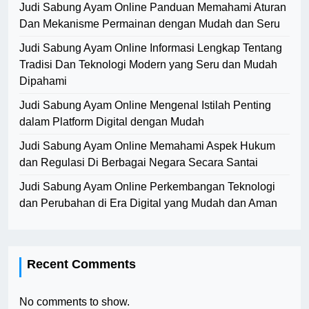
Judi Sabung Ayam Online Panduan Memahami Aturan
Dan Mekanisme Permainan dengan Mudah dan Seru
Judi Sabung Ayam Online Informasi Lengkap Tentang
Tradisi Dan Teknologi Modern yang Seru dan Mudah
Dipahami
Judi Sabung Ayam Online Mengenal Istilah Penting
dalam Platform Digital dengan Mudah
Judi Sabung Ayam Online Memahami Aspek Hukum
dan Regulasi Di Berbagai Negara Secara Santai
Judi Sabung Ayam Online Perkembangan Teknologi
dan Perubahan di Era Digital yang Mudah dan Aman
Recent Comments
No comments to show.