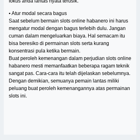
fokus anda lantas nyata terusik.
• Atur modal secara bagus
Saat sebelum bermain slots online habanero ini harus
mengatur modal dengan bagus terlebih dulu. Jangan
cuman dalam mengeluarkan biaya. Hal semacam itu
bisa beresiko di permainan slots serta kurang
konsentrasi pula ketika bermain.
Buat peroleh kemenangan dalam perjudian slots online
habanero mesti memanfaatkan beberapa ragam teknik
sangat pas. Cara-cara itu telah dijelaskan sebelumnya.
Dengan demikian, semuanya pemain lantas miliki
peluang buat peroleh kemenangannya atas permainan
slots ini.