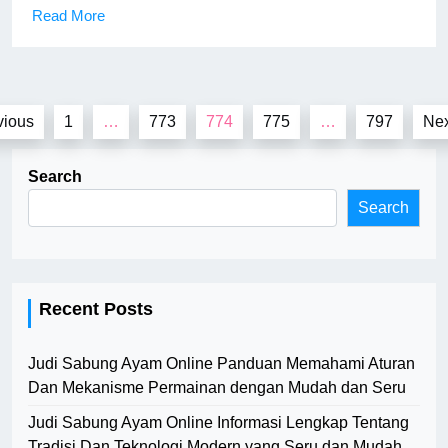
Read More
Posts
vious
1
…
773
774
775
…
797
Nex
pagination
Search
Search
Recent Posts
Judi Sabung Ayam Online Panduan Memahami Aturan
Dan Mekanisme Permainan dengan Mudah dan Seru
Judi Sabung Ayam Online Informasi Lengkap Tentang
Tradisi Dan Teknologi Modern yang Seru dan Mudah