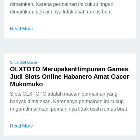
dimainkan. Karena permainan ini cukup ringan
dimainkan, pemain nya tidak usah rumus buat
Read More
Situs Slot Gacor
OLXTOTO MerupakanHimpunan Games
Judi Slots Online Habanero Amat Gacor
Mukomuko
Slots OLXTOTO adalah macam permainan yang
banyak dimainkan. Karenanya permainan ini cukup
ringan dimainkan, pemain nya tidak usah rumus buat
Read More