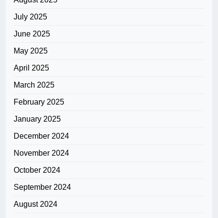
July 2025
June 2025
May 2025
April 2025
March 2025
February 2025
January 2025
December 2024
November 2024
October 2024
September 2024
August 2024