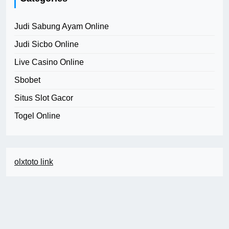
Judi Sabung Ayam Online
Judi Sicbo Online
Live Casino Online
Sbobet
Situs Slot Gacor
Togel Online
olxtoto link