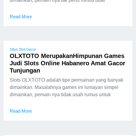
dimainkan, pemain nya tak perlu rumus buat
Read More
Situs Slot Gacor
OLXTOTO MerupakanHimpunan Games
Judi Slots Online Habanero Amat Gacor
Tunjungan
Slots OLXTOTO adalah tipe permainan yang banyak
dimainkan. Masalahnya games ini lumayan simpel
dimainkan, pemain nya tidak usah rumus untuk
Read More