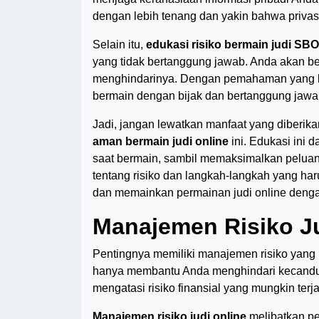
dengan lebih tenang dan yakin bahwa privasi
Selain itu,
edukasi risiko bermain judi SB
yang tidak bertanggung jawab. Anda akan bel
menghindarinya. Dengan pemahaman yang leb
bermain dengan bijak dan bertanggung jawa
Jadi, jangan lewatkan manfaat yang diberik
aman bermain judi online
ini. Edukasi in
saat bermain, sambil memaksimalkan pelua
tentang risiko dan langkah-langkah yang ha
dan memainkan permainan judi online dengan
Manajemen Risiko Ju
Pentingnya memiliki manajemen risiko yang bai
hanya membantu Anda menghindari kecanduan
mengatasi risiko finansial yang mungkin terja
Manajemen risiko judi online
melibatkan pe