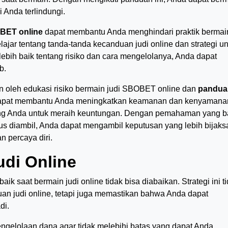
 Anda terlindungi.
OBET online
dapat membantu Anda menghindari praktik bermai
ajar tentang tanda-tanda kecanduan judi online dan strategi u
ih baik tentang risiko dan cara mengelolanya, Anda dapat
b.
an oleh edukasi risiko bermain judi SBOBET online dan
pandua
i dapat membantu Anda meningkatkan keamanan dan kenyamana
ng Anda untuk meraih keuntungan. Dengan pemahaman yang b
rus diambil, Anda dapat mengambil keputusan yang lebih bijak
 percaya diri.
di Online
k saat bermain judi online tidak bisa diabaikan. Strategi ini t
 judi online, tetapi juga memastikan bahwa Anda dapat
di.
ngelolaan dana agar tidak melebihi batas yang dapat Anda