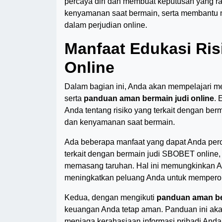
percaya diri dan membuat keputusan yang 
kenyamanan saat bermain, serta membantu me
dalam perjudian online.
Manfaat Edukasi Ri
Online
Dalam bagian ini, Anda akan mempelajari m
serta
panduan aman bermain judi online
. 
Anda tentang risiko yang terkait dengan b
dan kenyamanan saat bermain.
Ada beberapa manfaat yang dapat Anda perol
terkait dengan bermain judi SBOBET online,
memasang taruhan. Hal ini memungkinkan An
meningkatkan peluang Anda untuk mempero
Kedua, dengan mengikuti
panduan aman ber
keuangan Anda tetap aman. Panduan ini ak
menjaga kerahasiaan informasi pribadi Anda