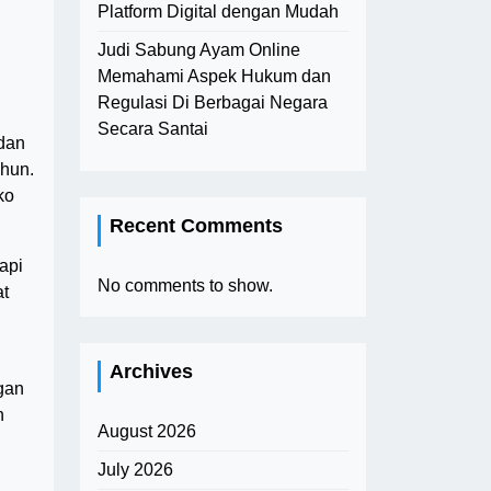
Platform Digital dengan Mudah
Judi Sabung Ayam Online
Memahami Aspek Hukum dan
Regulasi Di Berbagai Negara
Secara Santai
dan
ahun.
ko
Recent Comments
api
No comments to show.
at
Archives
ngan
n
August 2026
July 2026