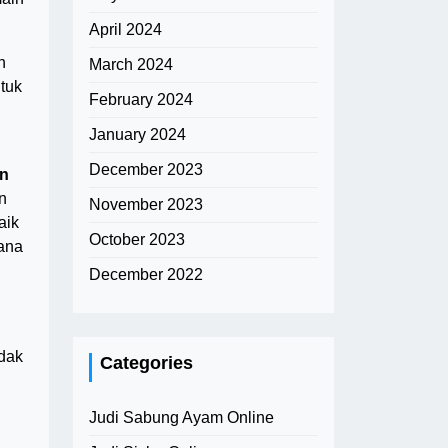
April 2024
n
March 2024
ntuk
February 2024
January 2024
December 2023
n
n
November 2023
aik
October 2023
sana
December 2022
idak
Categories
Judi Sabung Ayam Online