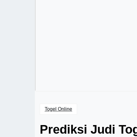
Togel Online
Prediksi Judi Tog