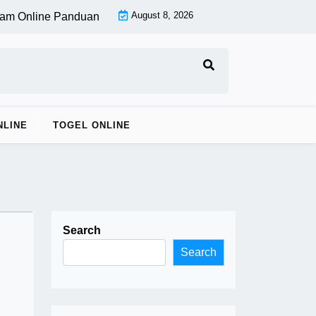
August 8, 2026
nline Panduan Memahami Aturan Dan Mekanisme Permainan 
NLINE
TOGEL ONLINE
Search
Search