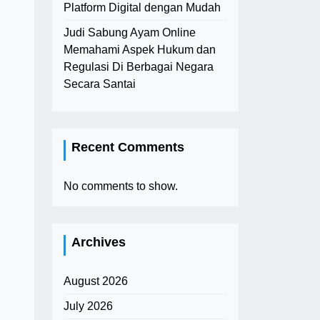
Platform Digital dengan Mudah
Judi Sabung Ayam Online
Memahami Aspek Hukum dan
Regulasi Di Berbagai Negara
Secara Santai
Recent Comments
No comments to show.
Archives
August 2026
July 2026