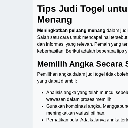
Tips Judi Togel unt
Menang
Meningkatkan peluang menang
dalam judi
Salah satu cara untuk mencapai hal tersebu
dan informasi yang relevan. Pemain yang ter
keberhasilan. Berikut adalah beberapa tips
Memilih Angka Secara S
Pemilihan angka dalam judi togel tidak bol
yang dapat diambil:
Analisis angka yang telah muncul seb
wawasan dalam proses memilih.
Gunakan kombinasi angka. Menggabungka
meningkatkan variasi pilihan.
Perhatikan pola. Ada kalanya angka tert