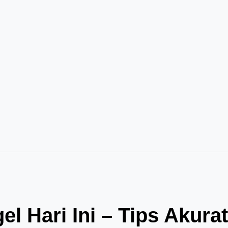
el Hari Ini – Tips Akurat