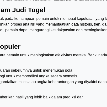
lam Judi Togel
etak pada kemampuan pemain untuk membuat keputusan yang l
inkan proses analitik yang memanfaatkan data historis, tren, da
at, pemain dapat mengurangi ketidakpastian dan meningkatka
opuler
ra pemain untuk meningkatkan efektivitas mereka. Berikut ada
keluaran sebelumnya untuk menemukan pola.
ogi untuk memprediksi angka secara otomatis.
andalkan mitos atau angka keberuntungan yang diyakini dapa
berikan hasil yang lebih baik dalam prediksi dan