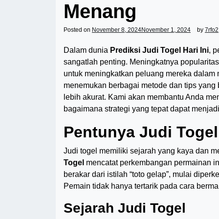
Menang
Posted on
November 8, 2024
November 1, 2024
by
7rfo2
Dalam dunia
Prediksi Judi Togel Hari Ini
, 
sangatlah penting. Meningkatnya popularita
untuk meningkatkan peluang mereka dalam me
menemukan berbagai metode dan tips yang 
lebih akurat. Kami akan membantu Anda me
bagaimana strategi yang tepat dapat menjad
Pentunya Judi Togel
Judi togel memiliki sejarah yang kaya dan me
Togel
mencatat perkembangan permainan ini
berakar dari istilah “toto gelap”, mulai dipe
Pemain tidak hanya tertarik pada cara berma
Sejarah Judi Togel