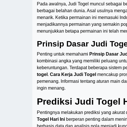
Pada awalnya, Judi Togel muncul sebagai b
berbagai belahan dunia. Asal usulnya men
menarik. Ketika permainan ini memasuki Ind
menjadikannya permainan yang semakin popul
menunjukkan betapa permainan ini telah me
Prinsip Dasar Judi Toge
Penting untuk memahami
Prinsip Dasar Jud
kombinasi angka yang memiliki peluang un
keberuntungan. Terdapat beberapa sistem 
togel
.
Cara Kerja Judi Togel
mencakup pros
pemenang. Informasi tentang aturan main d
ingin menang.
Prediksi Judi Togel H
Pentingnya melakukan prediksi yang akurat 
Togel Hari Ini
berperan penting dalam menin
berbasis data dan analisis pola menjadi ku