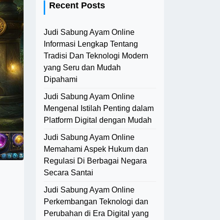
Recent Posts
Judi Sabung Ayam Online
Informasi Lengkap Tentang
Tradisi Dan Teknologi Modern
yang Seru dan Mudah
Dipahami
Judi Sabung Ayam Online
Mengenal Istilah Penting dalam
Platform Digital dengan Mudah
Judi Sabung Ayam Online
Memahami Aspek Hukum dan
Regulasi Di Berbagai Negara
Secara Santai
Judi Sabung Ayam Online
Perkembangan Teknologi dan
Perubahan di Era Digital yang