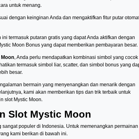
cara untuk menang.
uai dengan keinginan Anda dan mengaktifkan fitur putar otomat
an ini termasuk putaran gratis yang dapat Anda aktifkan dengan
ur Mystic Moon Bonus yang dapat memberikan pembayaran besar.
c Moon
, Anda perlu mendapatkan kombinasi simbol yang cocok
tikan termasuk simbol liar, scatter, dan simbol bonus yang da
bih besar.
engalaman bermain yang menyenangkan dan menarik dengan
njutnya, kami akan memberikan tips dan trik terbaik untuk
 slot Mystic Moon.
in Slot Mystic Moon
g sangat populer di Indonesia. Untuk memenangkan permainan i
yang kami berikan di bawah ini.