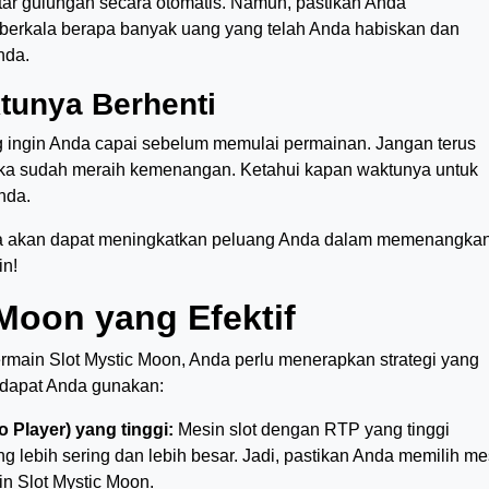
ar gulungan secara otomatis. Namun, pastikan Anda
berkala berapa banyak uang yang telah Anda habiskan dan
nda.
tunya Berhenti
 ingin Anda capai sebelum memulai permainan. Jangan terus
tika sudah meraih kemenangan. Ketahui kapan waktunya untuk
nda.
Anda akan dapat meningkatkan peluang Anda dalam memenangka
in!
 Moon yang Efektif
main Slot Mystic Moon, Anda perlu menerapkan strategi yang
g dapat Anda gunakan:
o Player) yang tinggi:
Mesin slot dengan RTP yang tinggi
lebih sering dan lebih besar. Jadi, pastikan Anda memilih me
in Slot Mystic Moon.