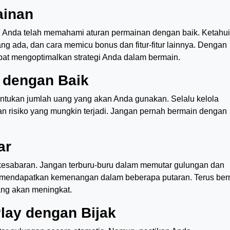
ainan
n Anda telah memahami aturan permainan dengan baik. Ketahui
ang ada, dan cara memicu bonus dan fitur-fitur lainnya. Dengan
at mengoptimalkan strategi Anda dalam bermain.
a dengan Baik
ntukan jumlah uang yang akan Anda gunakan. Selalu kelola
n risiko yang mungkin terjadi. Jangan pernah bermain dengan
ar
esabaran. Jangan terburu-buru dalam memutar gulungan dan
 mendapatkan kemenangan dalam beberapa putaran. Terus ber
ng akan meningkat.
Play dengan Bijak