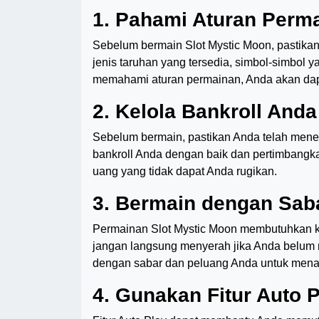
1. Pahami Aturan Perm
Sebelum bermain Slot Mystic Moon, pastika
jenis taruhan yang tersedia, simbol-simbol y
memahami aturan permainan, Anda akan dap
2. Kelola Bankroll And
Sebelum bermain, pastikan Anda telah mene
bankroll Anda dengan baik dan pertimbangka
uang yang tidak dapat Anda rugikan.
3. Bermain dengan Sab
Permainan Slot Mystic Moon membutuhkan k
jangan langsung menyerah jika Anda belum
dengan sabar dan peluang Anda untuk mena
4. Gunakan Fitur Auto 