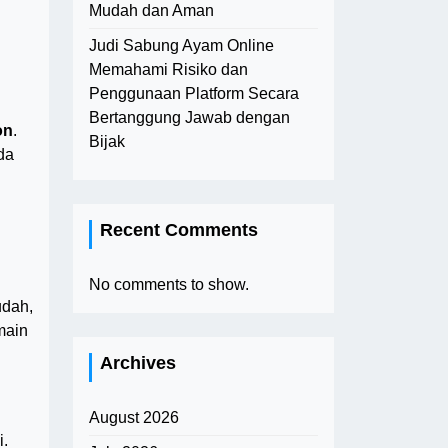
Mudah dan Aman
Judi Sabung Ayam Online
Memahami Risiko dan
Penggunaan Platform Secara
Bertanggung Jawab dengan
on
.
Bijak
da
Recent Comments
No comments to show.
dah,
main
Archives
August 2026
i.