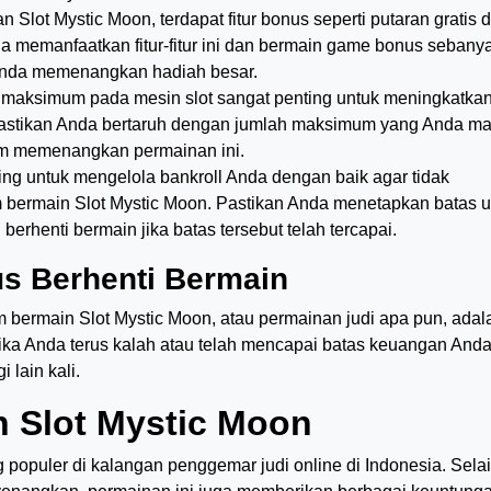
Slot Mystic Moon, terdapat fitur bonus seperti putaran gratis 
 memanfaatkan fitur-fitur ini dan bermain game bonus sebany
Anda memenangkan hadiah besar.
maksimum pada mesin slot sangat penting untuk meningkatka
astikan Anda bertaruh dengan jumlah maksimum yang Anda m
am memenangkan permainan ini.
ng untuk mengelola bankroll Anda dengan baik agar tidak
bermain Slot Mystic Moon. Pastikan Anda menetapkan batas u
erhenti bermain jika batas tersebut telah tercapai.
s Berhenti Bermain
am bermain Slot Mystic Moon, atau permainan judi apa pun, adal
ika Anda terus kalah atau telah mencapai batas keuangan Anda
 lain kali.
 Slot Mystic Moon
 populer di kalangan penggemar judi online di Indonesia. Sela