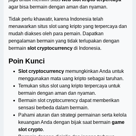
agar bisa bermain dengan aman dan nyaman.
Tidak perlu khawatir, karena Indonesia telah
menawarkan situs slot uang kripto yang terpercaya dan
mudah diakses oleh para pemain. Dapatkan
pengalaman bermain yang tidak terlupakan dengan
bermain
slot cryptocurrency
di Indonesia.
Poin Kunci
Slot cryptocurrency
memungkinkan Anda untuk
menggunakan mata uang kripto sebagai taruhan.
Temukan situs slot uang kripto terpercaya untuk
bermain dengan aman dan nyaman.
Bermain slot cryptocurrency dapat memberikan
sensasi berbeda dalam bermain.
Pahami aturan dan strategi permainan serta kelola
keuangan Anda dengan bijak saat bermain
game
slot crypto
.