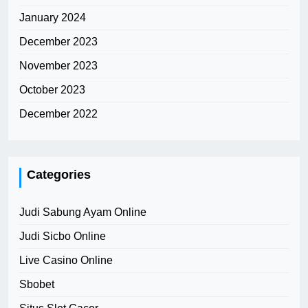
January 2024
December 2023
November 2023
October 2023
December 2022
Categories
Judi Sabung Ayam Online
Judi Sicbo Online
Live Casino Online
Sbobet