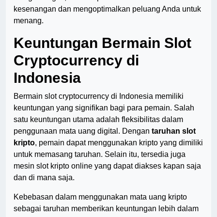
kesenangan dan mengoptimalkan peluang Anda untuk
menang.
Keuntungan Bermain Slot
Cryptocurrency di
Indonesia
Bermain slot cryptocurrency di Indonesia memiliki
keuntungan yang signifikan bagi para pemain. Salah
satu keuntungan utama adalah fleksibilitas dalam
penggunaan mata uang digital. Dengan
taruhan slot
kripto
, pemain dapat menggunakan kripto yang dimiliki
untuk memasang taruhan. Selain itu, tersedia juga
mesin slot kripto online yang dapat diakses kapan saja
dan di mana saja.
Kebebasan dalam menggunakan mata uang kripto
sebagai taruhan memberikan keuntungan lebih dalam