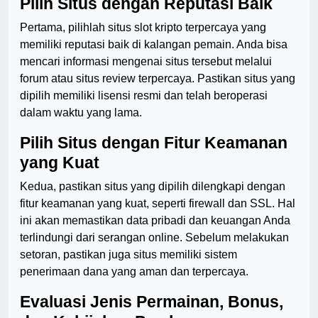
Pilih Situs dengan Reputasi Baik
Pertama, pilihlah situs slot kripto terpercaya yang
memiliki reputasi baik di kalangan pemain. Anda bisa
mencari informasi mengenai situs tersebut melalui
forum atau situs review terpercaya. Pastikan situs yang
dipilih memiliki lisensi resmi dan telah beroperasi
dalam waktu yang lama.
Pilih Situs dengan Fitur Keamanan
yang Kuat
Kedua, pastikan situs yang dipilih dilengkapi dengan
fitur keamanan yang kuat, seperti firewall dan SSL. Hal
ini akan memastikan data pribadi dan keuangan Anda
terlindungi dari serangan online. Sebelum melakukan
setoran, pastikan juga situs memiliki sistem
penerimaan dana yang aman dan terpercaya.
Evaluasi Jenis Permainan, Bonus,