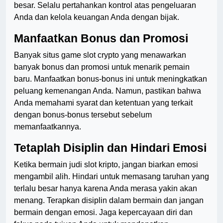
besar. Selalu pertahankan kontrol atas pengeluaran
Anda dan kelola keuangan Anda dengan bijak.
Manfaatkan Bonus dan Promosi
Banyak situs game slot crypto yang menawarkan
banyak bonus dan promosi untuk menarik pemain
baru. Manfaatkan bonus-bonus ini untuk meningkatkan
peluang kemenangan Anda. Namun, pastikan bahwa
Anda memahami syarat dan ketentuan yang terkait
dengan bonus-bonus tersebut sebelum
memanfaatkannya.
Tetaplah Disiplin dan Hindari Emosi
Ketika bermain judi slot kripto, jangan biarkan emosi
mengambil alih. Hindari untuk memasang taruhan yang
terlalu besar hanya karena Anda merasa yakin akan
menang. Terapkan disiplin dalam bermain dan jangan
bermain dengan emosi. Jaga kepercayaan diri dan