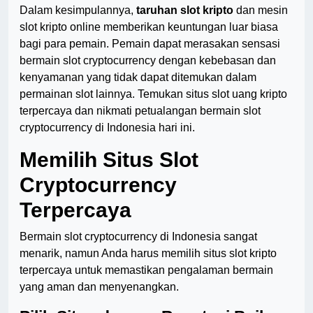
Dalam kesimpulannya,
taruhan slot kripto
dan mesin
slot kripto online memberikan keuntungan luar biasa
bagi para pemain. Pemain dapat merasakan sensasi
bermain slot cryptocurrency dengan kebebasan dan
kenyamanan yang tidak dapat ditemukan dalam
permainan slot lainnya. Temukan situs slot uang kripto
terpercaya dan nikmati petualangan bermain slot
cryptocurrency di Indonesia hari ini.
Memilih Situs Slot
Cryptocurrency
Terpercaya
Bermain slot cryptocurrency di Indonesia sangat
menarik, namun Anda harus memilih situs slot kripto
terpercaya untuk memastikan pengalaman bermain
yang aman dan menyenangkan.