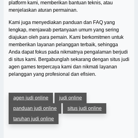
platform kami, memberikan bantuan teknis, atau
menjelaskan aturan permainan.
Kami juga menyediakan panduan dan FAQ yang
lengkap, menjawab pertanyaan umum yang sering
diajukan oleh para pemain. Kami berkomitmen untuk
memberikan layanan pelanggan terbaik, sehingga
Anda dapat fokus pada nikmatnya pengalaman berjudi
di situs kami. Bergabunglah sekarang dengan situs judi
agen games terpercaya kami dan nikmati layanan
pelanggan yang profesional dan efisien.
agen judi online
judi online
panduan judi online
situs judi online
taruhan judi online