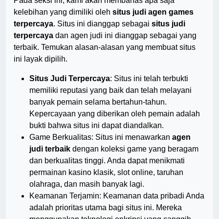
Pada seksi ini, kami akan membahas apa saja
kelebihan yang dimiliki oleh
situs judi agen games
terpercaya
. Situs ini dianggap sebagai
situs judi
terpercaya
dan agen judi ini dianggap sebagai yang
terbaik. Temukan alasan-alasan yang membuat situs
ini layak dipilih.
Situs Judi Terpercaya
: Situs ini telah terbukti
memiliki reputasi yang baik dan telah melayani
banyak pemain selama bertahun-tahun.
Kepercayaan yang diberikan oleh pemain adalah
bukti bahwa situs ini dapat diandalkan.
Game Berkualitas: Situs ini menawarkan
agen
judi terbaik
dengan koleksi game yang beragam
dan berkualitas tinggi. Anda dapat menikmati
permainan kasino klasik, slot online, taruhan
olahraga, dan masih banyak lagi.
Keamanan Terjamin: Keamanan data pribadi Anda
adalah prioritas utama bagi situs ini. Mereka