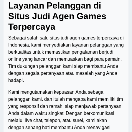
Layanan Pelanggan di
Situs Judi Agen Games
Terpercaya
Sebagai salah satu situs judi agen games terpercaya di
Indonesia, kami menyediakan layanan pelanggan yang
berkualitas untuk memastikan pengalaman berjudi
online yang lancar dan memuaskan bagi para pemain.
Tim dukungan pelanggan kami siap membantu Anda
dengan segala pertanyaan atau masalah yang Anda
hadapi.
Kami mengutamakan kepuasan Anda sebagai
pelanggan kami, dan itulah mengapa kami memiliki tim
yang responsif dan ramah, siap menjawab pertanyaan
Anda dalam waktu singkat. Dengan berkomunikasi
melalui live chat, telepon, atau surel, kami akan
dengan senang hati membantu Anda menavigasi