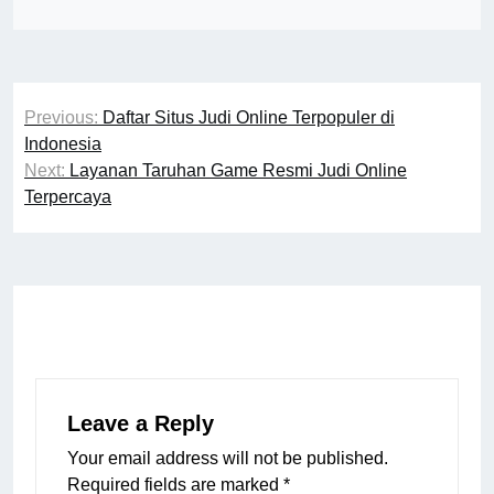
Post
Previous:
Daftar Situs Judi Online Terpopuler di
navigation
Indonesia
Next:
Layanan Taruhan Game Resmi Judi Online
Terpercaya
Leave a Reply
Your email address will not be published.
Required fields are marked
*