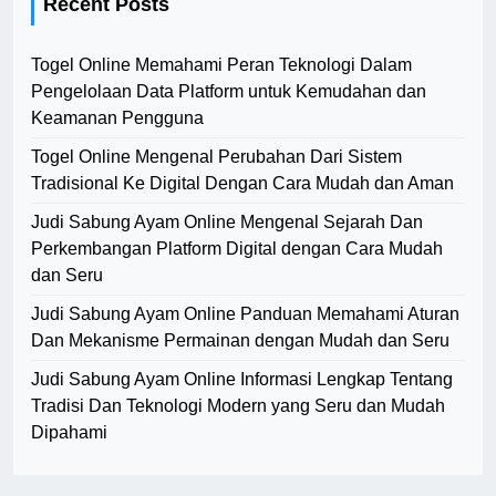
Recent Posts
Togel Online Memahami Peran Teknologi Dalam
Pengelolaan Data Platform untuk Kemudahan dan
Keamanan Pengguna
Togel Online Mengenal Perubahan Dari Sistem
Tradisional Ke Digital Dengan Cara Mudah dan Aman
Judi Sabung Ayam Online Mengenal Sejarah Dan
Perkembangan Platform Digital dengan Cara Mudah
dan Seru
Judi Sabung Ayam Online Panduan Memahami Aturan
Dan Mekanisme Permainan dengan Mudah dan Seru
Judi Sabung Ayam Online Informasi Lengkap Tentang
Tradisi Dan Teknologi Modern yang Seru dan Mudah
Dipahami