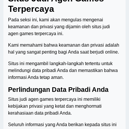
Terpercaya
Pada seksi ini, kami akan mengulas mengenai
keamanan dan privasi yang dijamin oleh situs judi
agen games terpercaya ini.
Kami memahami bahwa keamanan dan privasi adalah
hal yang sangat penting bagi Anda saat berjudi online.
Situs ini mengambil langkah-langkah tertentu untuk
melindungi data pribadi Anda dan memastikan bahwa
informasi Anda tetap aman.
Perlindungan Data Pribadi Anda
Situs judi agen games terpercaya ini memiliki
kebijakan privasi yang ketat dan menghormati
kerahasiaan data pribadi Anda.
Seluruh informasi yang Anda berikan kepada situs ini