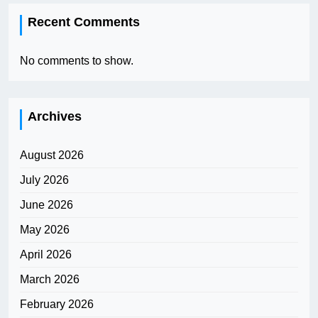
Recent Comments
No comments to show.
Archives
August 2026
July 2026
June 2026
May 2026
April 2026
March 2026
February 2026