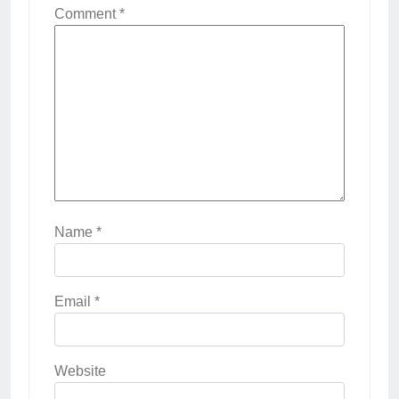
Comment
*
Name
*
Email
*
Website