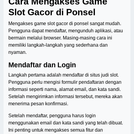
Cara Mengakses Game
Slot Gacor di Ponsel
Mengakses game slot gacor di ponsel sangat mudah.
Pengguna dapat mendaftar, mengunduh aplikasi, atau
bermain melalui browser. Masing-masing cara ini
memiliki langkah-langkah yang sederhana dan
nyaman.
Mendaftar dan Login
Langkah pertama adalah mendaftar di situs judi slot.
Pengguna perlu mengisi formulir pendaftaran dengan
informasi seperti nama, alamat email, dan kata sandi.
Setelah mengirimkan informasi tersebut, mereka akan
menerima pesan konfirmasi.
Setelah mendaftar, pengguna harus login
menggunakan email dan kata sandi yang telah dibuat.
Ini penting untuk mengakses semua fitur dan