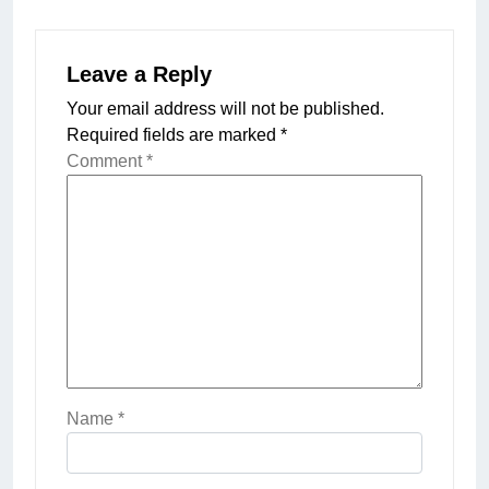
Leave a Reply
Your email address will not be published.
Required fields are marked
*
Comment
*
Name
*