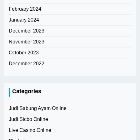
February 2024
January 2024
December 2023
November 2023
October 2023
December 2022
Categories
Judi Sabung Ayam Online
Judi Sicbo Online
Live Casino Online