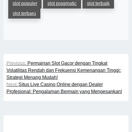
slot populer
slot pragmatic
slot terbaik
slot terbaru
Post
Previous:
Permainan Slot Gacor dengan Tingkat
navigation
Volatilitas Rendah dan Frekuensi Kemenangan Tinggi:
Strategi Menang Mudah!
Next:
Situs Live Casino Online dengan Dealer
Profesional: Pengalaman Bermain yang Mengesankan!