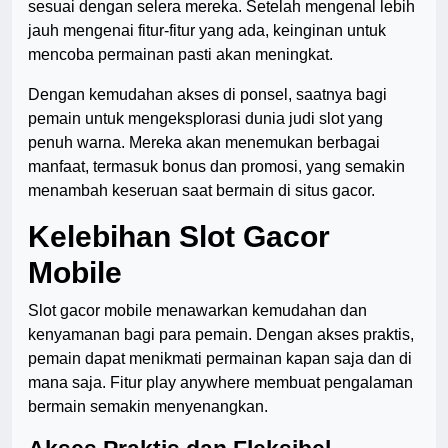
sesuai dengan selera mereka. Setelah mengenal lebih
jauh mengenai fitur-fitur yang ada, keinginan untuk
mencoba permainan pasti akan meningkat.
Dengan kemudahan akses di ponsel, saatnya bagi
pemain untuk mengeksplorasi dunia judi slot yang
penuh warna. Mereka akan menemukan berbagai
manfaat, termasuk bonus dan promosi, yang semakin
menambah keseruan saat bermain di situs gacor.
Kelebihan Slot Gacor
Mobile
Slot gacor mobile menawarkan kemudahan dan
kenyamanan bagi para pemain. Dengan akses praktis,
pemain dapat menikmati permainan kapan saja dan di
mana saja. Fitur play anywhere membuat pengalaman
bermain semakin menyenangkan.