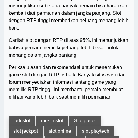
menunjukkan seberapa banyak pemain bisa harapkan
kembali dari permainan dalam jangka panjang. Slot
dengan RTP tinggi memberikan peluang menang lebih
baik.
Carilah slot dengan RTP di atas 95%. Ini menunjukkan
bahwa pemain memiliki peluang lebih besar untuk
menang dalam jangka panjang.
Periksa ulasan dan rekomendasi untuk menemukan
game slot dengan RTP terbaik. Banyak situs web dan
forum menyediakan informasi tentang game yang
memiliki RTP tinggi. Ini membantu pemain membuat
pilihan yang lebih baik saat memilih permainan.
judi slot
mesin slot
Slot gacor
slot jackpot
slot online
slot playtech