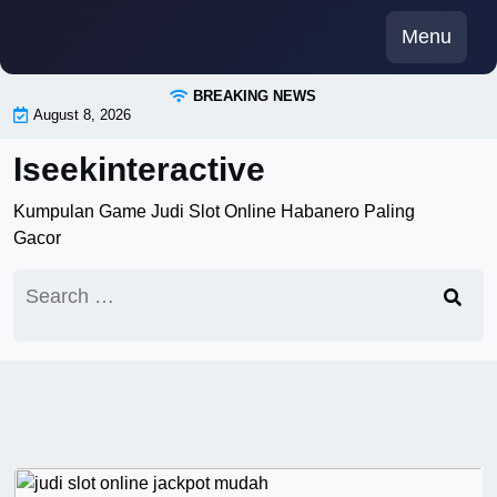
Skip
Menu
to
content
BREAKING NEWS
August 8, 2026
Iseekinteractive
Kumpulan Game Judi Slot Online Habanero Paling
Gacor
Search
for: