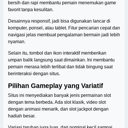
bersih dan rapi membantu pemain menemukan game
favorit tanpa kesulitan.
Desainnya responsif, jadi bisa digunakan lancar di
komputer, ponsel, atau tablet. Fitur pencarian cepat dan
navigasi jelas membuat pengalaman bermain jadi lebih
nyaman.
Selain itu, tombol dan ikon interaktif memberikan
umpan balik langsung saat dimainkan. Ini membantu
pemain merasa lebih terlibat dan tidak bingung saat
berinteraksi dengan situs.
Pilihan Gameplay yang Variatif
Situs ini menyediakan banyak jenis permainan slot
dengan tema berbeda. Ada slot klasik, video slot
dengan animasi menarik, dan slot jackpot dengan
hadiah besar.
Variasi taruhan juga luas, dari nominal kecil sampai