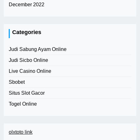
December 2022
Categories
Judi Sabung Ayam Online
Judi Sicbo Online
Live Casino Online
Sbobet
Situs Slot Gacor
Togel Online
olxtoto link