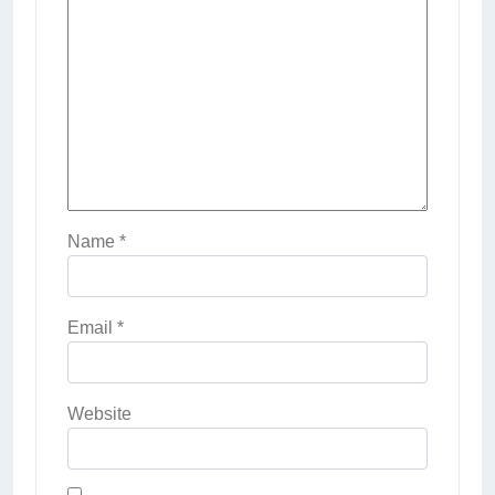
Name
*
Email
*
Website