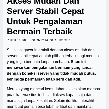
Akses Mudah Dan
Server Stabil Cepat
Untuk Pengalaman
Bermain Terbaik
Posted on
June 1, 2026
May 13, 2026
by
7rfo2
Situs slot gacor interaktif dengan akses mudah dan
server stabil cepat adalah pilihan terbaik bagi mereka
yang ingin bermain tanpa hambatan.
Situs ini
menawarkan pengalaman bermain yang lancar
dengan koneksi server yang tidak mudah putus,
sehingga permainan tetap seru dan adil.
Mereka yang mencari kemudahan akses akan merasa
puas karena situs ini bisa diakses kapan saja dan di
mana saja tanpa kesulitan. Selain itu, fitur interaktif
membuat pemain bisa lebih terlibat dan menikmati