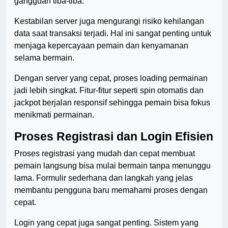
gangguan tiba-tiba.
Kestabilan server juga mengurangi risiko kehilangan
data saat transaksi terjadi. Hal ini sangat penting untuk
menjaga kepercayaan pemain dan kenyamanan
selama bermain.
Dengan server yang cepat, proses loading permainan
jadi lebih singkat. Fitur-fitur seperti spin otomatis dan
jackpot berjalan responsif sehingga pemain bisa fokus
menikmati permainan.
Proses Registrasi dan Login Efisien
Proses registrasi yang mudah dan cepat membuat
pemain langsung bisa mulai bermain tanpa menunggu
lama. Formulir sederhana dan langkah yang jelas
membantu pengguna baru memahami proses dengan
cepat.
Login yang cepat juga sangat penting. Sistem yang