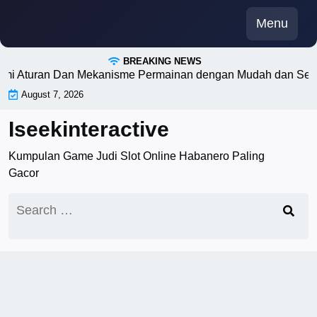
Skip
Menu
to
content
BREAKING NEWS
Aturan Dan Mekanisme Permainan dengan Mudah dan Seru 
August 7, 2026
Iseekinteractive
Kumpulan Game Judi Slot Online Habanero Paling
Gacor
Search
for: