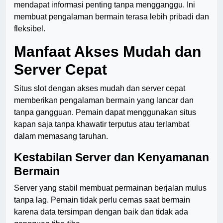
mendapat informasi penting tanpa mengganggu. Ini
membuat pengalaman bermain terasa lebih pribadi dan
fleksibel.
Manfaat Akses Mudah dan
Server Cepat
Situs slot dengan akses mudah dan server cepat
memberikan pengalaman bermain yang lancar dan
tanpa gangguan. Pemain dapat menggunakan situs
kapan saja tanpa khawatir terputus atau terlambat
dalam memasang taruhan.
Kestabilan Server dan Kenyamanan
Bermain
Server yang stabil membuat permainan berjalan mulus
tanpa lag. Pemain tidak perlu cemas saat bermain
karena data tersimpan dengan baik dan tidak ada