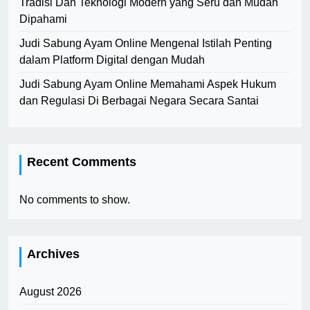
Tradisi Dan Teknologi Modern yang Seru dan Mudah
Dipahami
Judi Sabung Ayam Online Mengenal Istilah Penting
dalam Platform Digital dengan Mudah
Judi Sabung Ayam Online Memahami Aspek Hukum
dan Regulasi Di Berbagai Negara Secara Santai
Recent Comments
No comments to show.
Archives
August 2026