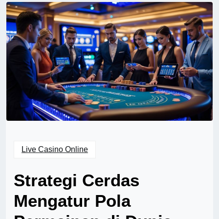
Live Casino Online
Strategi Cerdas
Mengatur Pola