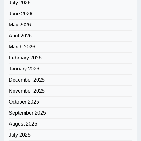
July 2026
June 2026
May 2026
April 2026
March 2026
February 2026
January 2026
December 2025
November 2025
October 2025
September 2025
August 2025
July 2025