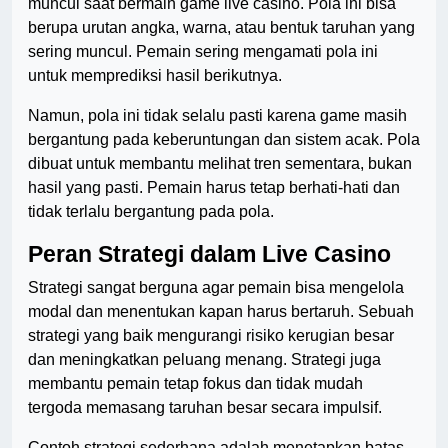
muncul saat bermain game live casino. Pola ini bisa
berupa urutan angka, warna, atau bentuk taruhan yang
sering muncul. Pemain sering mengamati pola ini
untuk memprediksi hasil berikutnya.
Namun, pola ini tidak selalu pasti karena game masih
bergantung pada keberuntungan dan sistem acak. Pola
dibuat untuk membantu melihat tren sementara, bukan
hasil yang pasti. Pemain harus tetap berhati-hati dan
tidak terlalu bergantung pada pola.
Peran Strategi dalam Live Casino
Strategi sangat berguna agar pemain bisa mengelola
modal dan menentukan kapan harus bertaruh. Sebuah
strategi yang baik mengurangi risiko kerugian besar
dan meningkatkan peluang menang. Strategi juga
membantu pemain tetap fokus dan tidak mudah
tergoda memasang taruhan besar secara impulsif.
Contoh strategi sederhana adalah menetapkan batas