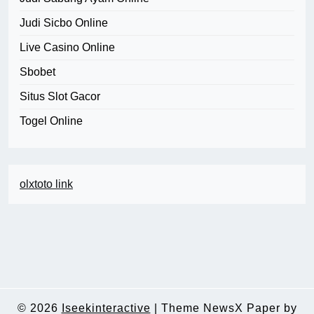
Judi Sicbo Online
Live Casino Online
Sbobet
Situs Slot Gacor
Togel Online
olxtoto link
© 2026
Iseekinteractive
|
Theme NewsX Paper by