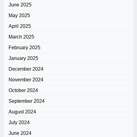
June 2025
May 2025
April 2025
March 2025
February 2025
January 2025
December 2024
November 2024
October 2024
September 2024
August 2024
July 2024
June 2024