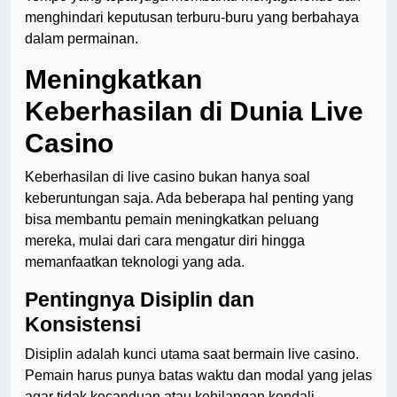
menghindari keputusan terburu-buru yang berbahaya
dalam permainan.
Meningkatkan
Keberhasilan di Dunia Live
Casino
Keberhasilan di live casino bukan hanya soal
keberuntungan saja. Ada beberapa hal penting yang
bisa membantu pemain meningkatkan peluang
mereka, mulai dari cara mengatur diri hingga
memanfaatkan teknologi yang ada.
Pentingnya Disiplin dan
Konsistensi
Disiplin adalah kunci utama saat bermain live casino.
Pemain harus punya batas waktu dan modal yang jelas
agar tidak kecanduan atau kehilangan kendali.