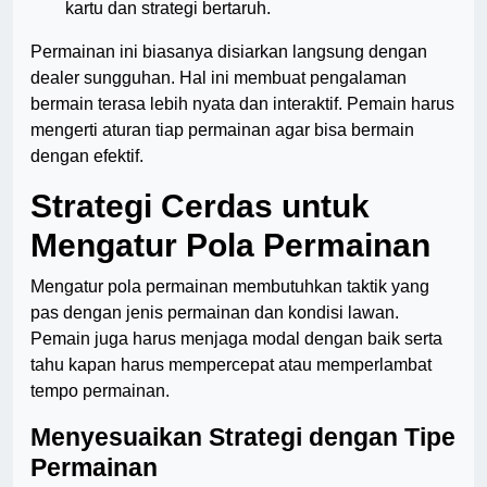
kartu dan strategi bertaruh.
Permainan ini biasanya disiarkan langsung dengan
dealer sungguhan. Hal ini membuat pengalaman
bermain terasa lebih nyata dan interaktif. Pemain harus
mengerti aturan tiap permainan agar bisa bermain
dengan efektif.
Strategi Cerdas untuk
Mengatur Pola Permainan
Mengatur pola permainan membutuhkan taktik yang
pas dengan jenis permainan dan kondisi lawan.
Pemain juga harus menjaga modal dengan baik serta
tahu kapan harus mempercepat atau memperlambat
tempo permainan.
Menyesuaikan Strategi dengan Tipe
Permainan