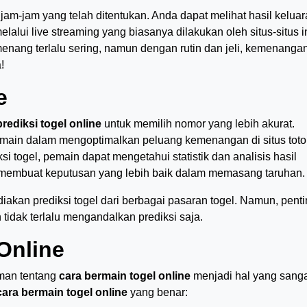
 jam-jam yang telah ditentukan. Anda dapat melihat hasil kelua
elalui live streaming yang biasanya dilakukan oleh situs-situs in
menang terlalu sering, namun dengan rutin dan jeli, kemenanga
!
e
prediksi togel online
untuk memilih nomor yang lebih akurat.
pemain dalam mengoptimalkan peluang kemenangan di situs toto
 togel, pemain dapat mengetahui statistik dan analisis hasil
 membuat keputusan yang lebih baik dalam memasang taruhan.
diakan prediksi togel dari berbagai pasaran togel. Namun, pent
tidak terlalu mengandalkan prediksi saja.
Online
man tentang
cara bermain togel online
menjadi hal yang sang
cara bermain togel online
yang benar: