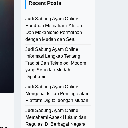
Recent Posts
Judi Sabung Ayam Online
Panduan Memahami Aturan
Dan Mekanisme Permainan
dengan Mudah dan Seru
Judi Sabung Ayam Online
Informasi Lengkap Tentang
Tradisi Dan Teknologi Modern
yang Seru dan Mudah
Dipahami
Judi Sabung Ayam Online
Mengenal Istilah Penting dalam
Platform Digital dengan Mudah
Judi Sabung Ayam Online
Memahami Aspek Hukum dan
Regulasi Di Berbagai Negara