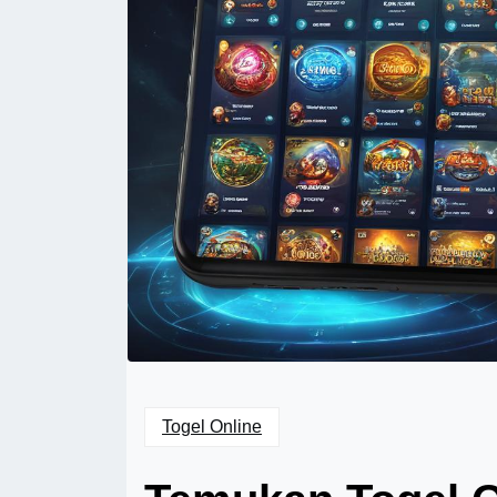
Togel Online