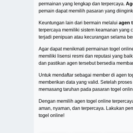
permainan yang lengkap dan terpercaya.
Age
pemain dapat memilih pasaran yang diingin
Keuntungan lain dari bermain melalui
agen t
terpercaya memiliki sistem keamanan yang c
terjadi penipuan atau kecurangan selama be
Agar dapat menikmati permainan togel online
memiliki lisensi resmi dan reputasi yang bai
dan pastikan agen tersebut bersedia membant
Untuk mendaftar sebagai member di agen toge
memberikan data yang valid. Setelah proses
memasang taruhan pada pasaran togel online
Dengan memilih agen togel online terperca
aman, nyaman, dan terpercaya. Lakukan pe
togel online!