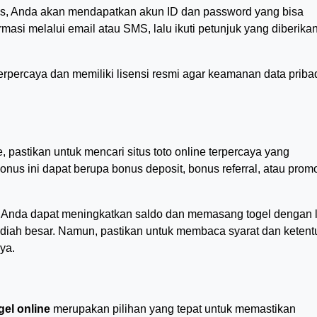
situs, Anda akan mendapatkan akun ID dan password yang bisa
rmasi melalui email atau SMS, lalu ikuti petunjuk yang diberika
terpercaya dan memiliki lisensi resmi agar keamanan data priba
 pastikan untuk mencari situs toto online terpercaya yang
s ini dapat berupa bonus deposit, bonus referral, atau prom
, Anda dapat meningkatkan saldo dan memasang togel dengan 
ah besar. Namun, pastikan untuk membaca syarat dan ketent
ya.
gel online
merupakan pilihan yang tepat untuk memastikan