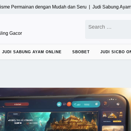
ermainan dengan Mudah dan Seru |
Judi Sabung Ayam Online
Search
for:
ling Gacor
JUDI SABUNG AYAM ONLINE
SBOBET
JUDI SICBO O