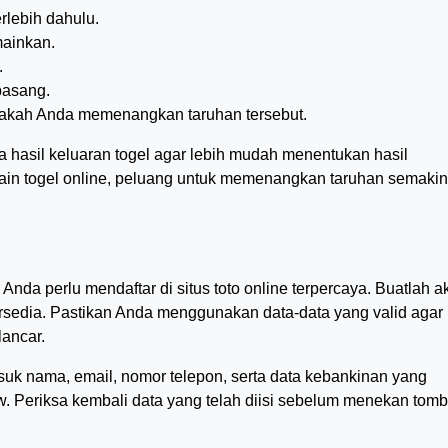
erlebih dahulu.
mainkan.
.
pasang.
apakah Anda memenangkan taruhan tersebut.
hasil keluaran togel agar lebih mudah menentukan hasil
n togel online, peluang untuk memenangkan taruhan semakin
nda perlu mendaftar di situs toto online terpercaya. Buatlah a
ersedia. Pastikan Anda menggunakan data-data yang valid agar
lancar.
asuk nama, email, nomor telepon, serta data kebankinan yang
w. Periksa kembali data yang telah diisi sebelum menekan tomb