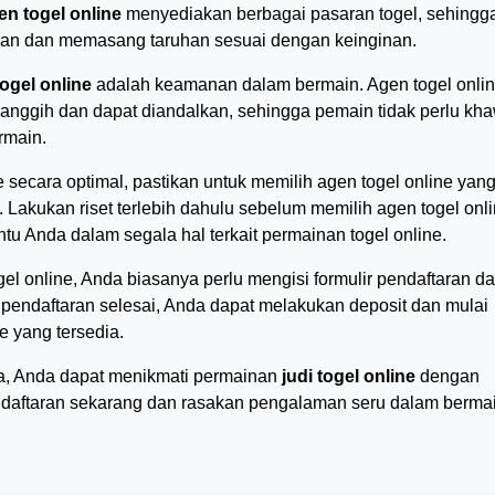
n togel online
menyediakan berbagai pasaran togel, sehingg
kan dan memasang taruhan sesuai dengan keinginan.
ogel online
adalah keamanan dalam bermain. Agen togel onli
anggih dan dapat diandalkan, sehingga pemain tidak perlu kha
rmain.
 secara optimal, pastikan untuk memilih agen togel online yan
k. Lakukan riset terlebih dahulu sebelum memilih agen togel onli
u Anda dalam segala hal terkait permainan togel online.
l online, Anda biasanya perlu mengisi formulir pendaftaran d
 pendaftaran selesai, Anda dapat melakukan deposit dan mulai
 yang tersedia.
ya, Anda dapat menikmati permainan
judi togel online
dengan
ndaftaran sekarang dan rasakan pengalaman seru dalam berma