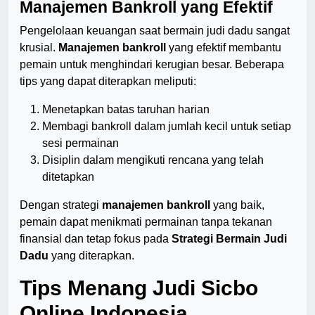
Manajemen Bankroll yang Efektif
Pengelolaan keuangan saat bermain judi dadu sangat
krusial.
Manajemen bankroll
yang efektif membantu
pemain untuk menghindari kerugian besar. Beberapa
tips yang dapat diterapkan meliputi:
Menetapkan batas taruhan harian
Membagi bankroll dalam jumlah kecil untuk setiap
sesi permainan
Disiplin dalam mengikuti rencana yang telah
ditetapkan
Dengan strategi
manajemen bankroll
yang baik,
pemain dapat menikmati permainan tanpa tekanan
finansial dan tetap fokus pada
Strategi Bermain Judi
Dadu
yang diterapkan.
Tips Menang Judi Sicbo
Online Indonesia