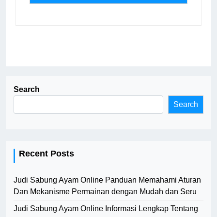
Search
Search
Recent Posts
Judi Sabung Ayam Online Panduan Memahami Aturan
Dan Mekanisme Permainan dengan Mudah dan Seru
Judi Sabung Ayam Online Informasi Lengkap Tentang