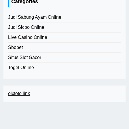
Categories
Judi Sabung Ayam Online
Judi Sicbo Online
Live Casino Online
Sbobet
Situs Slot Gacor
Togel Online
olxtoto link