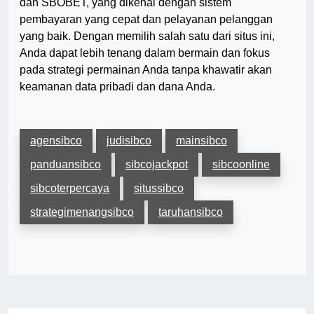
dan SBOBET, yang dikenal dengan sistem
pembayaran yang cepat dan pelayanan pelanggan
yang baik. Dengan memilih salah satu dari situs ini,
Anda dapat lebih tenang dalam bermain dan fokus
pada strategi permainan Anda tanpa khawatir akan
keamanan data pribadi dan dana Anda.
agensibco
judisibco
mainsibco
panduansibco
sibcojackpot
sibcoonline
sibcoterpercaya
situssibco
strategimenangsibco
taruhansibco