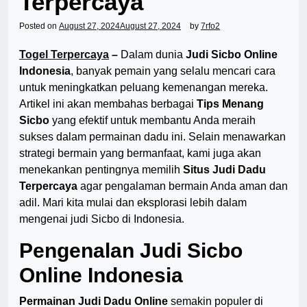
Terpercaya
Posted on
August 27, 2024
August 27, 2024
by
7rfo2
Togel Terpercaya
–
Dalam dunia
Judi Sicbo Online
Indonesia
, banyak pemain yang selalu mencari cara
untuk meningkatkan peluang kemenangan mereka.
Artikel ini akan membahas berbagai
Tips Menang
Sicbo
yang efektif untuk membantu Anda meraih
sukses dalam permainan dadu ini. Selain menawarkan
strategi bermain yang bermanfaat, kami juga akan
menekankan pentingnya memilih
Situs Judi Dadu
Terpercaya
agar pengalaman bermain Anda aman dan
adil. Mari kita mulai dan eksplorasi lebih dalam
mengenai judi Sicbo di Indonesia.
Pengenalan Judi Sicbo
Online Indonesia
Permainan Judi Dadu Online
semakin populer di