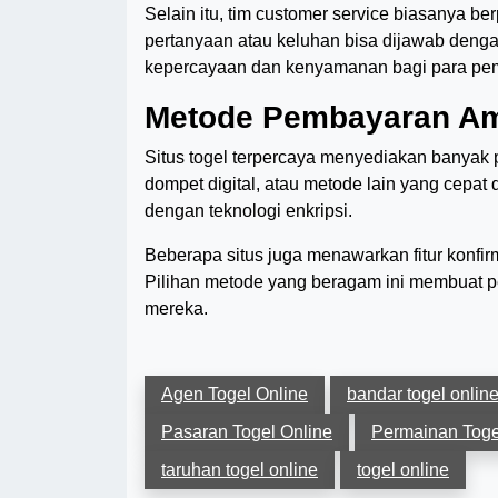
Selain itu, tim customer service biasanya b
pertanyaan atau keluhan bisa dijawab den
kepercayaan dan kenyamanan bagi para pe
Metode Pembayaran A
Situs togel terpercaya menyediakan banyak 
dompet digital, atau metode lain yang cepa
dengan teknologi enkripsi.
Beberapa situs juga menawarkan fitur konfir
Pilihan metode yang beragam ini membuat 
mereka.
Agen Togel Online
bandar togel online
Pasaran Togel Online
Permainan Toge
taruhan togel online
togel online