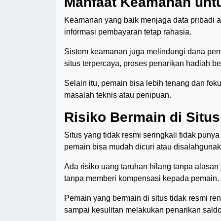
Manfaat Keamanan unt
Keamanan yang baik menjaga data pribadi agar
informasi pembayaran tetap rahasia.
Sistem keamanan juga melindungi dana pemai
situs terpercaya, proses penarikan hadiah be
Selain itu, pemain bisa lebih tenang dan fo
masalah teknis atau penipuan.
Risiko Bermain di Situ
Situs yang tidak resmi seringkali tidak pun
pemain bisa mudah dicuri atau disalahgunak
Ada risiko uang taruhan hilang tanpa alasan 
tanpa memberi kompensasi kepada pemain.
Pemain yang bermain di situs tidak resmi re
sampai kesulitan melakukan penarikan saldo.