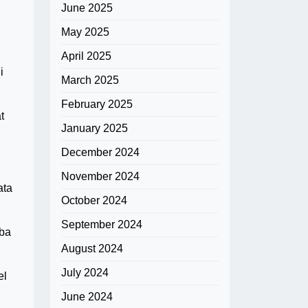
June 2025
May 2025
April 2025
i
March 2025
February 2025
t
January 2025
December 2024
November 2024
ata
October 2024
September 2024
iba
August 2024
July 2024
el
June 2024