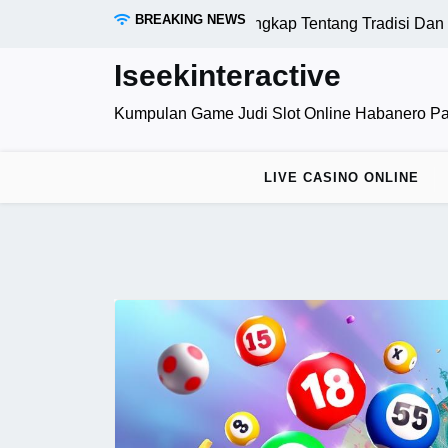
Skip
BREAKING NEWS
ung Ayam Online Informasi Lengkap Tentang Tradisi Dan Tek
to
content
Iseekinteractive
Kumpulan Game Judi Slot Online Habanero Pa
LIVE CASINO ONLINE