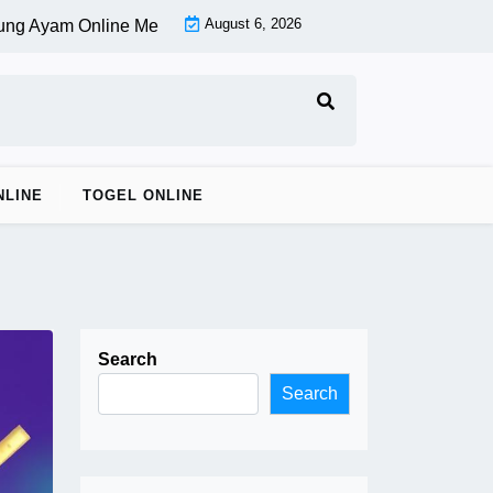
August 6, 2026
am Online Mengenal Istilah Penting dalam Platform Digital 
NLINE
TOGEL ONLINE
Search
Search