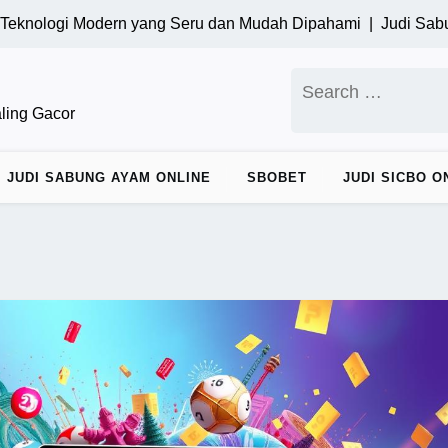
nologi Modern yang Seru dan Mudah Dipahami |
Judi Sabung Ay
Search
for:
ling Gacor
JUDI SABUNG AYAM ONLINE
SBOBET
JUDI SICBO O