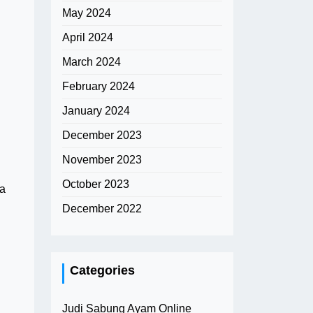
May 2024
April 2024
March 2024
February 2024
January 2024
December 2023
November 2023
October 2023
sa
December 2022
Categories
Judi Sabung Ayam Online