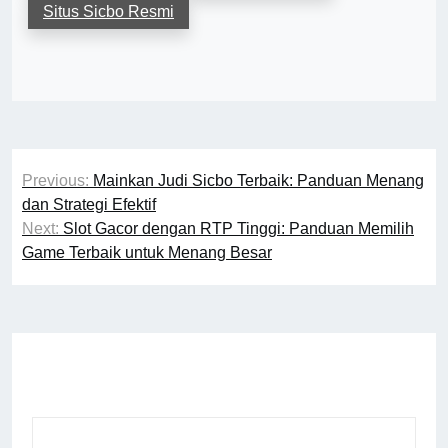
Situs Sicbo Resmi
Post
Previous:
Mainkan Judi Sicbo Terbaik: Panduan Menang
navigation
dan Strategi Efektif
Next:
Slot Gacor dengan RTP Tinggi: Panduan Memilih
Game Terbaik untuk Menang Besar