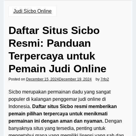
Judi Sicbo Online
Daftar Situs Sicbo
Resmi: Panduan
Terpercaya untuk
Pemain Judi Online
Posted on
December 15, 2024
December 19, 2024
by
7rfo2
Sicbo merupakan permainan dadu yang sangat
populer di kalangan penggemar judi online di
Indonesia.
Daftar situs Sicbo resmi memberikan
pemain pilihan terpercaya untuk menikmati
permainan ini dengan aman dan nyaman.
Dengan
banyaknya situs yang tersedia, penting untuk
mengetahui mana yang memiliki lisensi yang sah dan