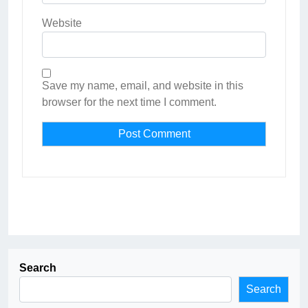
Website
Save my name, email, and website in this
browser for the next time I comment.
Search
Search