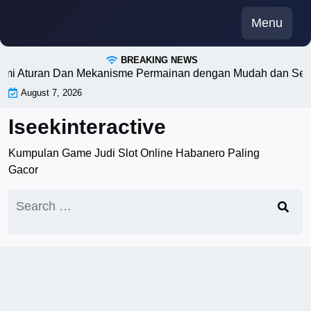
Skip
Menu
to
content
BREAKING NEWS
Aturan Dan Mekanisme Permainan dengan Mudah dan Seru |
August 7, 2026
Iseekinteractive
Kumpulan Game Judi Slot Online Habanero Paling
Gacor
Search
for: