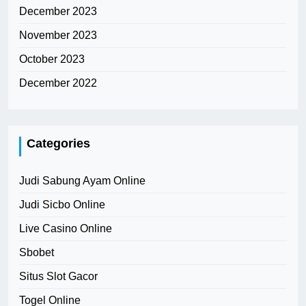
December 2023
November 2023
October 2023
December 2022
Categories
Judi Sabung Ayam Online
Judi Sicbo Online
Live Casino Online
Sbobet
Situs Slot Gacor
Togel Online