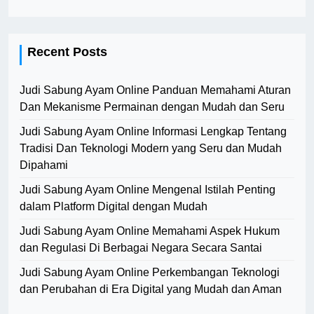
Recent Posts
Judi Sabung Ayam Online Panduan Memahami Aturan
Dan Mekanisme Permainan dengan Mudah dan Seru
Judi Sabung Ayam Online Informasi Lengkap Tentang
Tradisi Dan Teknologi Modern yang Seru dan Mudah
Dipahami
Judi Sabung Ayam Online Mengenal Istilah Penting
dalam Platform Digital dengan Mudah
Judi Sabung Ayam Online Memahami Aspek Hukum
dan Regulasi Di Berbagai Negara Secara Santai
Judi Sabung Ayam Online Perkembangan Teknologi
dan Perubahan di Era Digital yang Mudah dan Aman