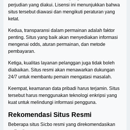
perjudian yang diakui. Lisensi ini menunjukkan bahwa
situs tersebut diawasi dan mengikuti peraturan yang
ketat.
Kedua, transparansi dalam permainan adalah faktor
penting. Situs yang baik akan menyediakan informasi
mengenai odds, aturan permainan, dan metode
pembayaran.
Ketiga, kualitas layanan pelanggan juga tidak boleh
diabaikan. Situs resmi akan menawarkan dukungan
24/7 untuk membantu pemain mengatasi masalah.
Keempat, keamanan data pribadi harus terjamin. Situs
tersebut harus menggunakan teknologi enkripsi yang
kuat untuk melindungi informasi pengguna.
Rekomendasi Situs Resmi
Beberapa situs Sicbo resmi yang direkomendasikan