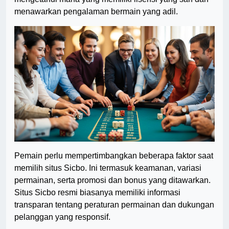
menawarkan pengalaman bermain yang adil.
Pemain perlu mempertimbangkan beberapa faktor saat
memilih situs Sicbo. Ini termasuk keamanan, variasi
permainan, serta promosi dan bonus yang ditawarkan.
Situs Sicbo resmi biasanya memiliki informasi
transparan tentang peraturan permainan dan dukungan
pelanggan yang responsif.