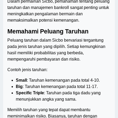
Dalam permainan Sicbo, pemahaman tentang peluang
taruhan dan manajemen bankroll sangat penting untuk
meningkatkan pengalaman bermain dan
memaksimalkan potensi kemenangan.
Memahami Peluang Taruhan
Peluang taruhan dalam Sicbo bervariasi tergantung
pada jenis taruhan yang dipilih. Setiap kemungkinan
hasil memiliki probabilitas yang berbeda,
mempengaruhi pembayaran dan risiko.
Contoh jenis taruhan:
Small
: Taruhan kemenangan pada total 4-10.
Big
: Taruhan kemenangan pada total 11-17.
Specific Triple
: Taruhan pada tiga dadu yang
menunjukkan angka yang sama.
Memilih taruhan yang tepat dapat membantu
meminimalkan risiko. Biasanya, taruhan dengan