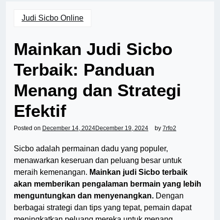
Judi Sicbo Online
Mainkan Judi Sicbo
Terbaik: Panduan
Menang dan Strategi
Efektif
Posted on
December 14, 2024
December 19, 2024
by
7rfo2
Sicbo adalah permainan dadu yang populer,
menawarkan keseruan dan peluang besar untuk
meraih kemenangan.
Mainkan judi Sicbo terbaik
akan memberikan pengalaman bermain yang lebih
menguntungkan dan menyenangkan.
Dengan
berbagai strategi dan tips yang tepat, pemain dapat
meningkatkan peluang mereka untuk menang.