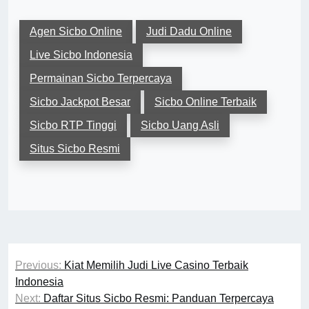
Agen Sicbo Online
Judi Dadu Online
Live Sicbo Indonesia
Permainan Sicbo Terpercaya
Sicbo Jackpot Besar
Sicbo Online Terbaik
Sicbo RTP Tinggi
Sicbo Uang Asli
Situs Sicbo Resmi
Post
Previous:
Kiat Memilih Judi Live Casino Terbaik
navigation
Indonesia
Next:
Daftar Situs Sicbo Resmi: Panduan Terpercaya