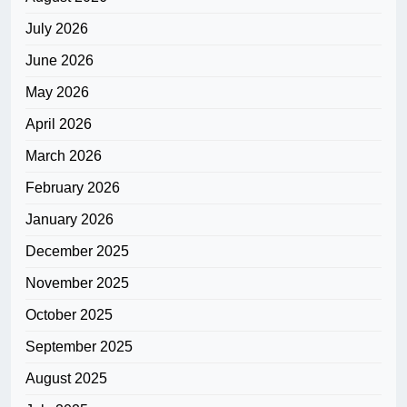
July 2026
June 2026
May 2026
April 2026
March 2026
February 2026
January 2026
December 2025
November 2025
October 2025
September 2025
August 2025