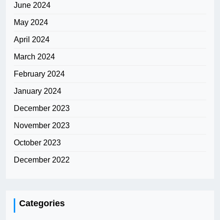
June 2024
May 2024
April 2024
March 2024
February 2024
January 2024
December 2023
November 2023
October 2023
December 2022
Categories