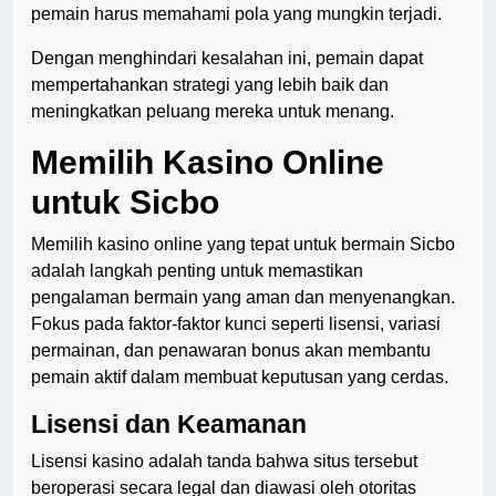
pemain harus memahami pola yang mungkin terjadi.
Dengan menghindari kesalahan ini, pemain dapat
mempertahankan strategi yang lebih baik dan
meningkatkan peluang mereka untuk menang.
Memilih Kasino Online
untuk Sicbo
Memilih kasino online yang tepat untuk bermain Sicbo
adalah langkah penting untuk memastikan
pengalaman bermain yang aman dan menyenangkan.
Fokus pada faktor-faktor kunci seperti lisensi, variasi
permainan, dan penawaran bonus akan membantu
pemain aktif dalam membuat keputusan yang cerdas.
Lisensi dan Keamanan
Lisensi kasino adalah tanda bahwa situs tersebut
beroperasi secara legal dan diawasi oleh otoritas