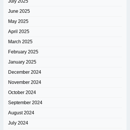
July 2025
June 2025
May 2025
April 2025
March 2025
February 2025
January 2025
December 2024
November 2024
October 2024
September 2024
August 2024
July 2024