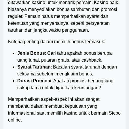
ditawarkan kasino untuk menarik pemain. Kasino baik
biasanya menyediakan bonus sambutan dan promosi
reguler. Pemain harus memperhatikan syarat dan
ketentuan yang menyertainya, seperti persyaratan
taruhan dan jangka waktu penggunaan.
Kriteria penting dalam memilih bonus termasuk:
Jenis Bonus
: Cari tahu apakah bonus berupa
uang tunai, putaran gratis, atau cashback.
Syarat Taruhan
: Bacalah syarat taruhan dengan
seksama sebelum mengklaim bonus.
Durasi Promosi
: Apakah promosi berlangsung
cukup lama untuk dijadikan keuntungan?
Memperhatikan aspek-aspek ini akan sangat
membantu dalam membuat keputusan yang
informasional saat memilih kasino untuk bermain Sicbo
online.