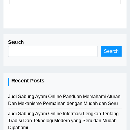
Search
Search
Recent Posts
Judi Sabung Ayam Online Panduan Memahami Aturan
Dan Mekanisme Permainan dengan Mudah dan Seru
Judi Sabung Ayam Online Informasi Lengkap Tentang
Tradisi Dan Teknologi Modern yang Seru dan Mudah
Dipahami