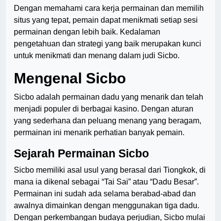
Dengan memahami cara kerja permainan dan memilih
situs yang tepat, pemain dapat menikmati setiap sesi
permainan dengan lebih baik. Kedalaman
pengetahuan dan strategi yang baik merupakan kunci
untuk menikmati dan menang dalam judi Sicbo.
Mengenal Sicbo
Sicbo adalah permainan dadu yang menarik dan telah
menjadi populer di berbagai kasino. Dengan aturan
yang sederhana dan peluang menang yang beragam,
permainan ini menarik perhatian banyak pemain.
Sejarah Permainan Sicbo
Sicbo memiliki asal usul yang berasal dari Tiongkok, di
mana ia dikenal sebagai “Tai Sai” atau “Dadu Besar”.
Permainan ini sudah ada selama berabad-abad dan
awalnya dimainkan dengan menggunakan tiga dadu.
Dengan perkembangan budaya perjudian, Sicbo mulai