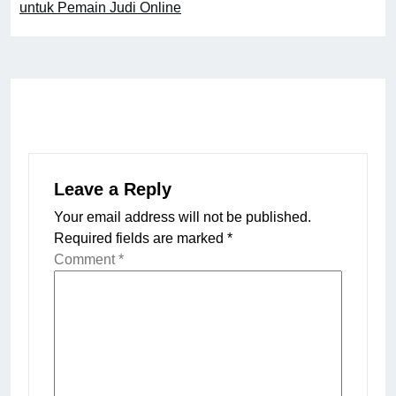
untuk Pemain Judi Online
Leave a Reply
Your email address will not be published.
Required fields are marked
*
Comment
*