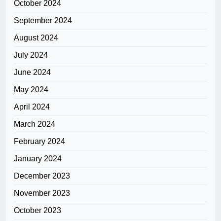
October 2024
September 2024
August 2024
July 2024
June 2024
May 2024
April 2024
March 2024
February 2024
January 2024
December 2023
November 2023
October 2023