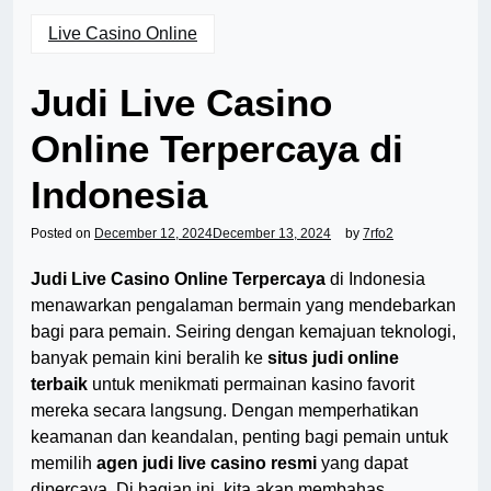
Live Casino Online
Judi Live Casino
Online Terpercaya di
Indonesia
Posted on
December 12, 2024
December 13, 2024
by
7rfo2
Judi Live Casino Online Terpercaya
di Indonesia
menawarkan pengalaman bermain yang mendebarkan
bagi para pemain. Seiring dengan kemajuan teknologi,
banyak pemain kini beralih ke
situs judi online
terbaik
untuk menikmati permainan kasino favorit
mereka secara langsung. Dengan memperhatikan
keamanan dan keandalan, penting bagi pemain untuk
memilih
agen judi live casino resmi
yang dapat
dipercaya. Di bagian ini, kita akan membahas