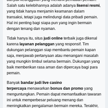
Salah satu kelebihannya adalah adanya
lisensi resmi
,
yang tidak hanya menjamin keamanan dalam
transaksi, tetapi juga melindungi data pribadi pemain.
Hal ini penting bagi siapa pun yang ingin bermain
dengan tenang dan nyaman.
Tidak hanya itu, situs
judi online
terbaik juga dikenal
karena
layanan pelanggan
yang responsif. Tim
dukungan pelanggan siap membantu pemain kapan
saja, menjawab pertanyaan atau menangani masalah
yang mungkin timbul selama bermain. Dukungan yang
baik memberikan rasa aman dan dipercaya bagi para
pemain.
Banyak
bandar judi live casino
terpercaya
menawarkan
bonus dan promo
yang
menguntungkan. Pemain dapat memanfaatkan tawaran
ini untuk memperbesar peluang menang dan
meningkatkan pengalaman bermain mereka. Terakhir,