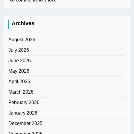
Archives
August 2026
July 2026
June 2026
May 2026
April 2026
March 2026
February 2026
January 2026
December 2025
November 2025