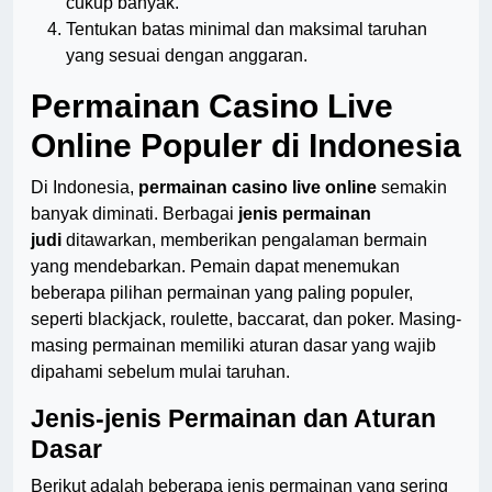
cukup banyak.
Tentukan batas minimal dan maksimal taruhan
yang sesuai dengan anggaran.
Permainan Casino Live
Online Populer di Indonesia
Di Indonesia,
permainan casino live online
semakin
banyak diminati. Berbagai
jenis permainan
judi
ditawarkan, memberikan pengalaman bermain
yang mendebarkan. Pemain dapat menemukan
beberapa pilihan permainan yang paling populer,
seperti blackjack, roulette, baccarat, dan poker. Masing-
masing permainan memiliki aturan dasar yang wajib
dipahami sebelum mulai taruhan.
Jenis-jenis Permainan dan Aturan
Dasar
Berikut adalah beberapa jenis permainan yang sering