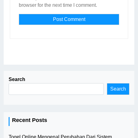
browser for the next time I comment.
Search
Search
Recent Posts
Togel Online Mengenal Perubahan Dari Sistem