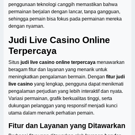
penggunaan teknologi canggih memastikan bahwa
permainan berjalan dengan lancar, tanpa gangguan,
sehingga pemain bisa fokus pada permainan mereka
dengan nyaman.
Judi Live Casino Online
Terpercaya
Situs
judi live casino online terpercaya
menawarkan
beragam fitur dan layanan yang menarik untuk
meningkatkan pengalaman bermain. Dengan
fitur judi
live casino
yang lengkap, pengguna dapat menikmati
pengalaman perjudian yang lebih interaktif dan nyata.
Variasi permainan, grafik berkualitas tinggi, serta
dukungan pelanggan yang responsif menjadi kunci
utama dalam menarik perhatian pemain.
Fitur dan Layanan yang Ditawarkan