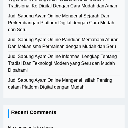
Tradisional Ke Digital Dengan Cara Mudah dan Aman
Judi Sabung Ayam Online Mengenal Sejarah Dan
Perkembangan Platform Digital dengan Cara Mudah
dan Seru
Judi Sabung Ayam Online Panduan Memahami Aturan
Dan Mekanisme Permainan dengan Mudah dan Seru
Judi Sabung Ayam Online Informasi Lengkap Tentang
Tradisi Dan Teknologi Modern yang Seru dan Mudah
Dipahami
Judi Sabung Ayam Online Mengenal Istilah Penting
dalam Platform Digital dengan Mudah
Recent Comments
No comments to show.