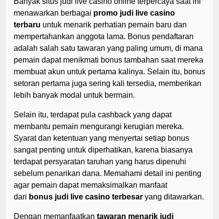
Banyak situs judi live casino online terpercaya saat ini
menawarkan berbagai
promo judi live casino
terbaru
untuk menarik perhatian pemain baru dan
mempertahankan anggota lama. Bonus pendaftaran
adalah salah satu tawaran yang paling umum, di mana
pemain dapat menikmati bonus tambahan saat mereka
membuat akun untuk pertama kalinya. Selain itu, bonus
setoran pertama juga sering kali tersedia, memberikan
lebih banyak modal untuk bermain.
Selain itu, terdapat pula cashback yang dapat
membantu pemain mengurangi kerugian mereka.
Syarat dan ketentuan yang menyertai setiap bonus
sangat penting untuk diperhatikan, karena biasanya
terdapat persyaratan taruhan yang harus dipenuhi
sebelum penarikan dana. Memahami detail ini penting
agar pemain dapat memaksimalkan manfaat
dari
bonus judi live casino terbesar
yang ditawarkan.
Dengan memanfaatkan
tawaran menarik judi