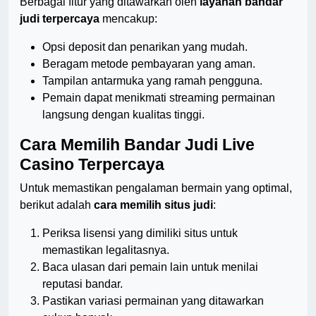
Berbagai fitur yang ditawarkan oleh
layanan bandar
judi terpercaya
mencakup:
Opsi deposit dan penarikan yang mudah.
Beragam metode pembayaran yang aman.
Tampilan antarmuka yang ramah pengguna.
Pemain dapat menikmati streaming permainan
langsung dengan kualitas tinggi.
Cara Memilih Bandar Judi Live
Casino Terpercaya
Untuk memastikan pengalaman bermain yang optimal,
berikut adalah
cara memilih situs judi
:
Periksa lisensi yang dimiliki situs untuk
memastikan legalitasnya.
Baca ulasan dari pemain lain untuk menilai
reputasi bandar.
Pastikan variasi permainan yang ditawarkan