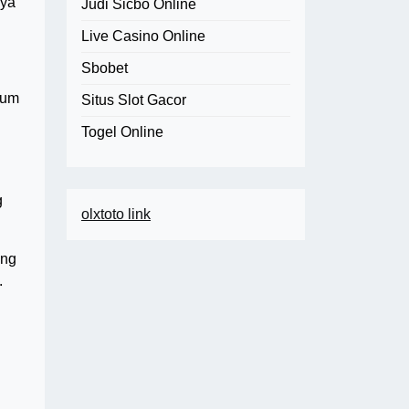
nya
Judi Sicbo Online
Live Casino Online
Sbobet
mum
Situs Slot Gacor
Togel Online
g
olxtoto link
ing
.