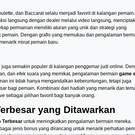
ulette, dan Baccarat selalu menjadi favorit di kalangan pemain.
ksi langsung dengan dealer melalui video langsung, mencipta
iap permainan memiliki aturan yang unik dan strategi yang
ak pemain. Dengan grafis yang memukau dan pengalaman berm
menarik minat pemain baru.
e
juga semakin populer di kalangan penggemar judi online. De
kan, dan efek suara yang memikat, pengalaman bermain
game s
nan ini tidak hanya mengandalkan keberuntungan, tetapi juga
sar bagi pemain. Kombinasi dari hadiah yang menarik dan tem
ve sebagai pilihan favorit bagi banyak orang.
erbesar yang Ditawarkan
 Terbesar
untuk meningkatkan pengalaman bermain mereka.
rbagai jenis bonus yang dirancang untuk menarik perhatian pem