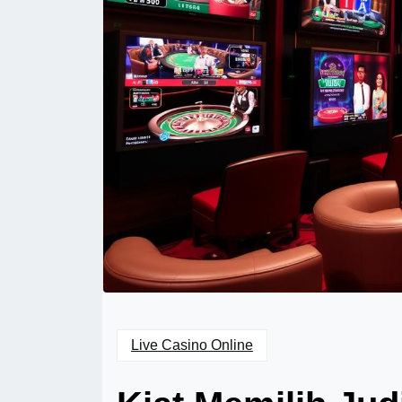
Live Casino Online