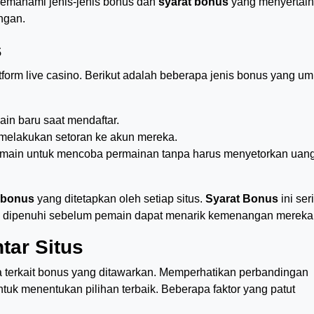
emahami jenis-jenis bonus dan
syarat bonus
yang menyertai
ngan.
s
tform live casino. Berikut adalah beberapa jenis bonus yang u
in baru saat mendaftar.
 melakukan setoran ke akun mereka.
main untuk mencoba permainan tanpa harus menyetorkan uan
 bonus
yang ditetapkan oleh setiap situs.
Syarat Bonus
ini ser
us dipenuhi sebelum pemain dapat menarik kemenangan mereka
tar Situs
da terkait bonus yang ditawarkan. Memperhatikan perbandingan
uk menentukan pilihan terbaik. Beberapa faktor yang patut