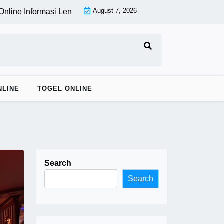
August 7, 2026
Informasi Lengkap Tentang Tradisi Dan Teknologi Modern yan
NLINE
TOGEL ONLINE
Search
Search