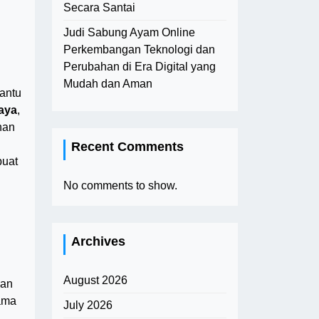
Secara Santai
Judi Sabung Ayam Online
Perkembangan Teknologi dan
Perubahan di Era Digital yang
Mudah dan Aman
antu
caya
,
nan
Recent Comments
buat
No comments to show.
Archives
August 2026
uan
tama
July 2026