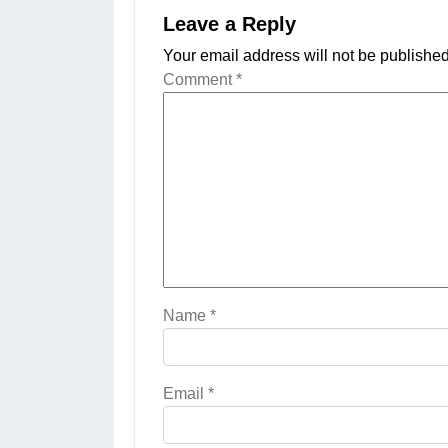
Leave a Reply
Your email address will not be published
Comment
*
Name
*
Email
*