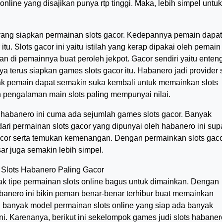
online yang disajikan punya rtp tinggi. Maka, lebih simpel untuk
s yang siapkan permainan slots gacor. Kedepannya pemain dapat
itu. Slots gacor ini yaitu istilah yang kerap dipakai oleh pemain
n di pemainnya buat peroleh jekpot. Gacor sendiri yaitu enten
caya terus siapkan games slots gacor itu. Habanero jadi provider 
nyak pemain dapat semakin suka kembali untuk memainkan slots
h pengalaman main slots paling mempunyai nilai.
 habanero ini cuma ada sejumlah games slots gacor. Banyak
dari permainan slots gacor yang dipunyai oleh habanero ini su
acor serta temukan kemenangan. Dengan permainkan slots gac
ar juga semakin lebih simpel.
 Slots Habanero Paling Gacor
yak tipe permainan slots online bagus untuk dimainkan. Dengan
abanero ini bikin peman benar-benar terhibur buat memainkan
itu banyak model permainan slots online yang siap ada banyak
ni. Karenanya, berikut ini sekelompok games judi slots habaner