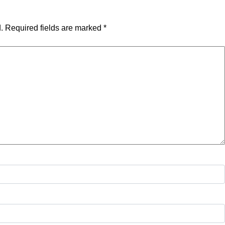
.
Required fields are marked
*