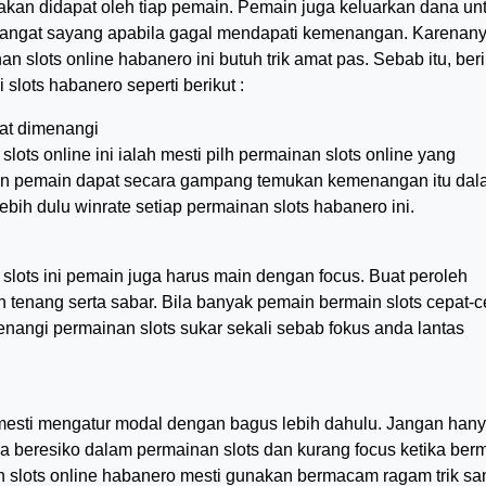
an didapat oleh tiap pemain. Pemain juga keluarkan dana un
 sangat sayang apabila gagal mendapati kemenangan. Karenany
slots online habanero ini butuh trik amat pas. Sebab itu, beri
slots habanero seperti berikut :
uat dimenangi
ts online ini ialah mesti pilh permainan slots online yang
an pemain dapat secara gampang temukan kemenangan itu da
ebih dulu winrate setiap permainan slots habanero ini.
ots ini pemain juga harus main dengan focus. Buat peroleh
n tenang serta sabar. Bila banyak pemain bermain slots cepat-c
nangi permainan slots sukar sekali sebab fokus anda lantas
 mesti mengatur modal dengan bagus lebih dahulu. Jangan han
a beresiko dalam permainan slots dan kurang focus ketika berm
slots online habanero mesti gunakan bermacam ragam trik sa