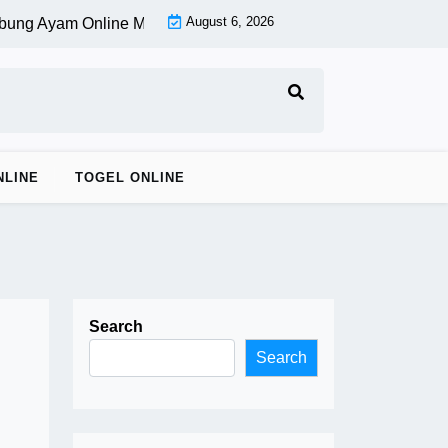
August 6, 2026
 Ayam Online Mengenal Istilah Penting dalam Platform Digit
NLINE
TOGEL ONLINE
Search
Search