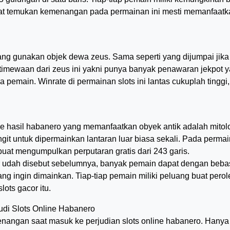
uat temukan kemenangan pada permainan ini mesti memanfaatk
yang gunakan objek dewa zeus. Sama seperti yang dijumpai jika
stimewaan dari zeus ini yakni punya banyak penawaran jekpot 
emain. Winrate di permainan slots ini lantas cukuplah tinggi
ine hasil habanero yang memanfaatkan obyek antik adalah mitol
ngit untuk dipermainkan lantaran luar biasa sekali. Pada perma
buat mengumpulkan perputaran gratis dari 243 garis.
or udah disebut sebelumnya, banyak pemain dapat dengan beba
g ingin dimainkan. Tiap-tiap pemain miliki peluang buat perol
ots gacor itu.
di Slots Online Habanero
angan saat masuk ke perjudian slots online habanero. Hanya