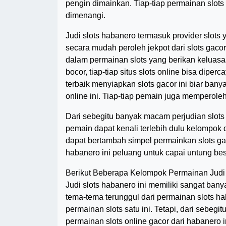
pengin dimainkan. Tiap-tiap permainan slots 
dimenangi.
Judi slots habanero termasuk provider slot
secara mudah peroleh jekpot dari slots gacor 
dalam permainan slots yang berikan keluasaa
bocor, tiap-tiap situs slots online bisa diper
terbaik menyiapkan slots gacor ini biar ba
online ini. Tiap-tiap pemain juga memperole
Dari sebegitu banyak macam perjudian slots
pemain dapat kenali terlebih dulu kelompok 
dapat bertambah simpel permainkan slots g
habanero ini peluang untuk capai untung bes
Berikut Beberapa Kelompok Permainan Judi
Judi slots habanero ini memiliki sangat ban
tema-tema terunggul dari permainan slots h
permainan slots satu ini. Tetapi, dari sebeg
permainan slots online gacor dari habanero i