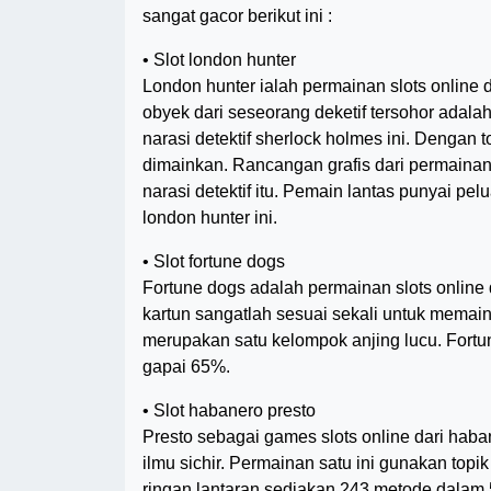
sangat gacor berikut ini :
• Slot london hunter
London hunter ialah permainan slots online 
obyek dari seseorang deketif tersohor adala
narasi detektif sherlock holmes ini. Dengan t
dimainkan. Rancangan grafis dari permainan 
narasi detektif itu. Pemain lantas punyai p
london hunter ini.
• Slot fortune dogs
Fortune dogs adalah permainan slots online 
kartun sangatlah sesuai sekali untuk memain
merupakan satu kelompok anjing lucu. Fortu
gapai 65%.
• Slot habanero presto
Presto sebagai games slots online dari hab
ilmu sichir. Permainan satu ini gunakan topi
ringan lantaran sediakan 243 metode dalam 5