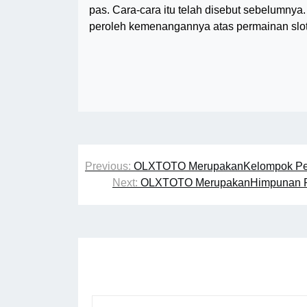
pas. Cara-cara itu telah disebut sebelumny
peroleh kemenangannya atas permainan slots
Post
Previous:
OLXTOTO MerupakanKelompok Perm
navigation
Next:
OLXTOTO MerupakanHimpunan Per