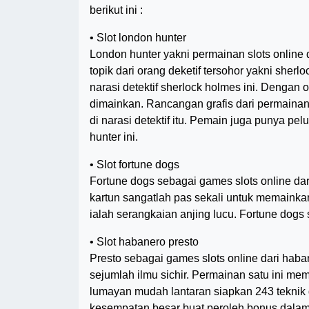
berikut ini :
• Slot london hunter
London hunter yakni permainan slots online
topik dari orang deketif tersohor yakni sherl
narasi detektif sherlock holmes ini. Dengan o
dimainkan. Rancangan grafis dari permaina
di narasi detektif itu. Pemain juga punya p
hunter ini.
• Slot fortune dogs
Fortune dogs sebagai games slots online da
kartun sangatlah pas sekali untuk memainkan
ialah serangkaian anjing lucu. Fortune dog
• Slot habanero presto
Presto sebagai games slots online dari haba
sejumlah ilmu sichir. Permainan satu ini me
lumayan mudah lantaran siapkan 243 teknik d
kesempatan besar buat peroleh bonus dalam