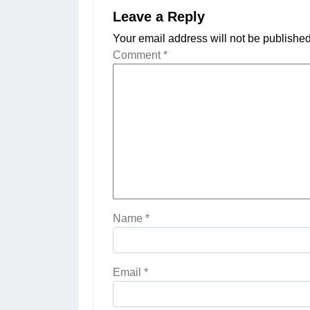
Leave a Reply
Your email address will not be published
Comment
*
Name
*
Email
*