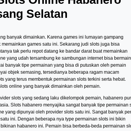
sang Selatan
ng banyak dimainkan. Karena games ini lumayan gampang
 memainkan games satu ini. Sekarang judi slots juga bisa
tanya tak perlu repot datang ke bandar darat buat memainkan
one yang udah tersambung ke sambungan internet bisa bermain
ai banyak tipe permainan yang bisa di putuskan oleh pemain
unyai objek semasing, tersedianya beberapa ragam macam
lots yang terus membentuk permainan slots terkini serta hebat.
slots online yang banyak dimainkan oleh pemain.
ovider slots yang sedang laku dikelompok pemain, habanero pu
asia. Slots habanero menyajika sangat banyak tipe permainan s
ne yang dipunyai oleh provider slots satu ini. Sangat banyak p
atu ini. Dengan beberapa nya type permainan slots ini bikin
 bikinan habanero ini. Pemain bisa berbeda-beda permainan sl