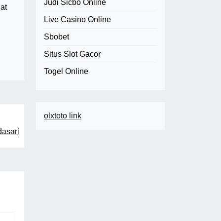
Judi Sicbo Online
at
Live Casino Online
Sbobet
Situs Slot Gacor
Togel Online
olxtoto link
asari