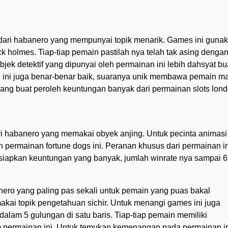
 dari habanero yang mempunyai topik menarik. Games ini guna
ock holmes. Tiap-tiap pemain pastilah nya telah tak asing denga
bjek detektif yang dipunyai oleh permainan ini lebih dahsyat bu
n ini juga benar-benar baik, suaranya unik membawa pemain m
eluang buat peroleh keuntungan banyak dari permainan slots lon
ri habanero yang memakai obyek anjing. Untuk pecinta animasi
 permainan fortune dogs ini. Peranan khusus dari permainan in
s siapkan keuntungan yang banyak, jumlah winrate nya sampai 
nero yang paling pas sekali untuk pemain yang puas bakal
makai topik pengetahuan sichir. Untuk menangi games ini juga
alam 5 gulungan di satu baris. Tiap-tiap pemain memiliki
 permainan ini. Untuk temukan kemenangan pada permainan i