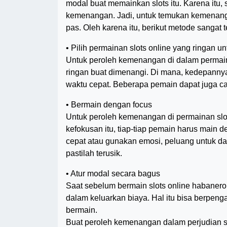
modal buat memainkan slots itu. Karena itu
kemenangan. Jadi, untuk temukan kemenangan
pas. Oleh karena itu, berikut metode sangat 
• Pilih permainan slots online yang ringan u
Untuk peroleh kemenangan di dalam permainan
ringan buat dimenangi. Di mana, kedepann
waktu cepat. Beberapa pemain dapat juga cari
• Bermain dengan focus
Untuk peroleh kemenangan di permainan slot
kefokusan itu, tiap-tiap pemain harus main 
cepat atau gunakan emosi, peluang untuk da
pastilah terusik.
• Atur modal secara bagus
Saat sebelum bermain slots online habanero
dalam keluarkan biaya. Hal itu bisa berpeng
bermain.
Buat peroleh kemenangan dalam perjudian s