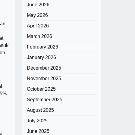
June 2026
May 2026
kan
April 2026
n
March 2026
at
asuk
February 2026
don
January 2026
December 2025
November 2025
i
October 2025
65%.
September 2025
August 2025
July 2025
June 2025
ni