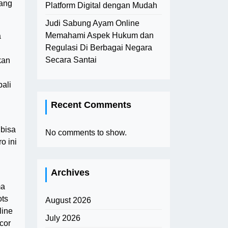
pang
Platform Digital dengan Mudah
Judi Sabung Ayam Online
Memahami Aspek Hukum dan
a
Regulasi Di Berbagai Negara
Secara Santai
kan
bali
Recent Comments
 bisa
No comments to show.
o ini
Archives
ma
ots
August 2026
line
July 2026
cor