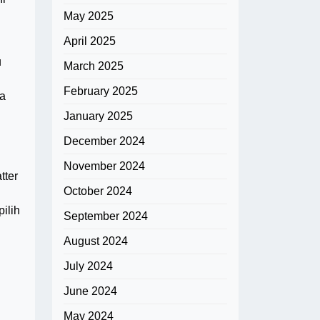
May 2025
April 2025
u
March 2025
February 2025
ga
January 2025
December 2024
November 2024
tter
October 2024
ilih
September 2024
August 2024
July 2024
June 2024
May 2024