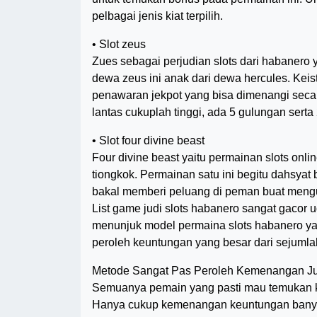
pelbagai jenis kiat terpilih.
• Slot zeus
Zues sebagai perjudian slots dari habaner
dewa zeus ini anak dari dewa hercules. Ke
penawaran jekpot yang bisa dimenangi secar
lantas cukuplah tinggi, ada 5 gulungan serta 
• Slot four divine beast
Four divine beast yaitu permainan slots onl
tiongkok. Permainan satu ini begitu dahsyat 
bakal memberi peluang di peman buat mengum
List game judi slots habanero sangat gaco
menunjuk model permaina slots habanero ya
peroleh keuntungan yang besar dari sejumlah
Metode Sangat Pas Peroleh Kemenangan Jud
Semuanya pemain yang pasti mau temukan k
Hanya cukup kemenangan keuntungan banyak 