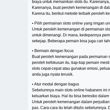
biaya untuk memainkan slots itu. Karenany
Karenanya, buat peroleh kemenangan di dalam
Karena itu, berikut metode terbaik peroleh 
• Pilih permainan slots online yang ringan u
Untuk peroleh kemenangan di permainan slots
untuk dimenangi. Di mana, kedepannya pem
sekejap. Beberapa pemain bisa juga cari tahu 
• Bermain dengan focus
Buat peroleh kemenangan pada permainan slo
peroleh kefokusan itu, tiap-tiap pemain me
slots cepat-cepat atau gunakan emosi, pelua
anda juga nyata terusik.
• Atur modal dengan bagus
Sebelumnya main slots online habanero ini 
keluarkan biaya. Hal itu bisa beresiko dalam
Untuk peroleh kemenangan dalam perjudian 
pas. Cara-cara itu telah ditulis sebelumny