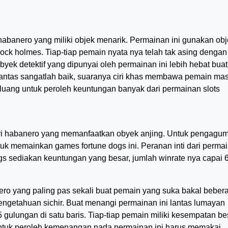
 habanero yang miliki objek menarik. Permainan ini gunakan ob
lock holmes. Tiap-tiap pemain nyata nya telah tak asing dengan
obyek detektif yang dipunyai oleh permainan ini lebih hebat buat
i lantas sangatlah baik, suaranya ciri khas membawa pemain ma
peluang untuk peroleh keuntungan banyak dari permainan slots
ari habanero yang memanfaatkan obyek anjing. Untuk pengagu
tuk memainkan games fortune dogs ini. Peranan inti dari perma
dogs sediakan keuntungan yang besar, jumlah winrate nya capai 
nero yang paling pas sekali buat pemain yang suka bakal beber
engetahuan sichir. Buat menangi permainan ini lantas lumayan
gulungan di satu baris. Tiap-tiap pemain miliki kesempatan be
ntuk peroleh kemenangan pada permainan ini harus memakai