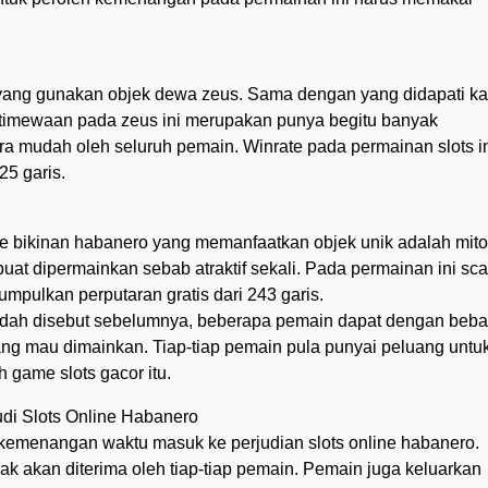
o yang gunakan objek dewa zeus. Sama dengan yang didapati ka
istimewaan pada zeus ini merupakan punya begitu banyak
a mudah oleh seluruh pemain. Winrate pada permainan slots i
25 garis.
ine bikinan habanero yang memanfaatkan objek unik adalah mito
buat dipermainkan sebab atraktif sekali. Pada permainan ini sca
pulkan perputaran gratis dari 243 garis.
r udah disebut sebelumnya, beberapa pemain dapat dengan beb
ng mau dimainkan. Tiap-tiap pemain pula punyai peluang untu
 game slots gacor itu.
i Slots Online Habanero
emenangan waktu masuk ke perjudian slots online habanero.
akan diterima oleh tiap-tiap pemain. Pemain juga keluarkan