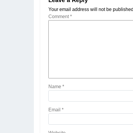
Leave a Reply
Your email address will not be published
Comment
*
Name
*
Email
*
Website