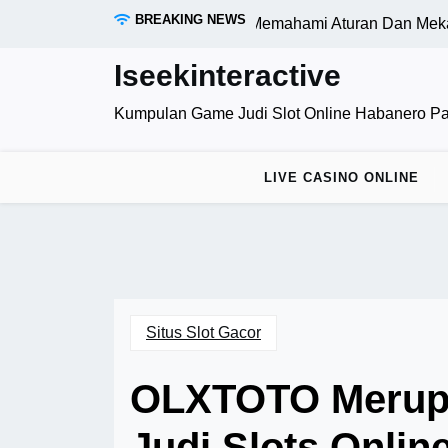
Skip
BREAKING NEWS
Sabung Ayam Online Panduan Memahami Aturan Dan Mekanis
to
content
Iseekinteractive
Kumpulan Game Judi Slot Online Habanero Pa
LIVE CASINO ONLINE
Situs Slot Gacor
OLXTOTO Merup
Judi Slots Onli