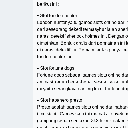
berikut ini :
• Slot london hunter
London hunter yaitu games slots online dari
dari seseorang deketif termasyhur ialah sher
narasi detektif sherlock holmes ini. Dengan 
dimainkan. Bentuk grafis dari permainan in
di narasi detektif itu. Pemain lantas punya 
london hunter ini.
• Slot fortune dogs
Fortune dogs sebagai games slots online d
animasi kartun benar-benar sesuai sekali un
ini yaitu serangkaian anjing lucu. Fortune 
• Slot habanero presto
Presto adalah games slots online dari haba
ilmu sichir. Games satu ini memakai obyek p
gampang sebab sediakan 243 teknik dalam 5 
untuk temukan bonus pada permainan ini. U