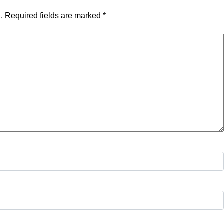
.
Required fields are marked
*