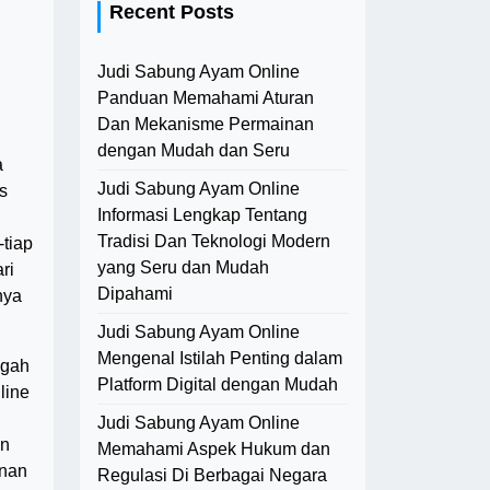
Recent Posts
Judi Sabung Ayam Online
Panduan Memahami Aturan
Dan Mekanisme Permainan
dengan Mudah dan Seru
a
Judi Sabung Ayam Online
s
Informasi Lengkap Tentang
Tradisi Dan Teknologi Modern
-tiap
yang Seru dan Mudah
ri
Dipahami
nya
Judi Sabung Ayam Online
Mengenal Istilah Penting dalam
ngah
Platform Digital dengan Mudah
line
Judi Sabung Ayam Online
in
Memahami Aspek Hukum dan
inan
Regulasi Di Berbagai Negara