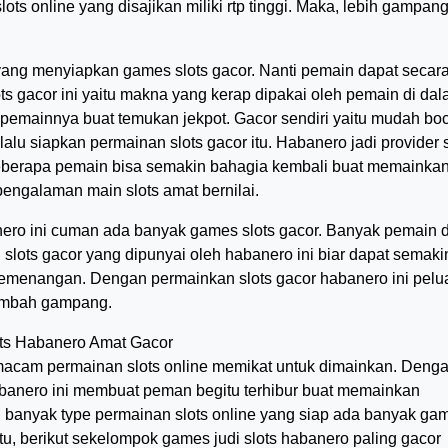
ots online yang disajikan miliki rtp tinggi. Maka, lebih gampan
 yang menyiapkan games slots gacor. Nanti pemain dapat secar
lots gacor ini yaitu makna yang kerap dipakai oleh pemain di da
 pemainnya buat temukan jekpot. Gacor sendiri yaitu mudah boc
elalu siapkan permainan slots gacor itu. Habanero jadi provider 
 beberapa pemain bisa semakin bahagia kembali buat memainka
pengalaman main slots amat bernilai.
banero ini cuman ada banyak games slots gacor. Banyak pemain 
 slots gacor yang dipunyai oleh habanero ini biar dapat semaki
 kemenangan. Dengan permainkan slots gacor habanero ini pel
tambah gampang.
ts Habanero Amat Gacor
k macam permainan slots online memikat untuk dimainkan. Deng
abanero ini membuat peman begitu terhibur buat memainkan
itu banyak type permainan slots online yang siap ada banyak ga
 itu, berikut sekelompok games judi slots habanero paling gacor