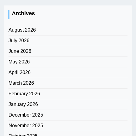
Archives
August 2026
July 2026
June 2026
May 2026
April 2026
March 2026
February 2026
January 2026
December 2025
November 2025