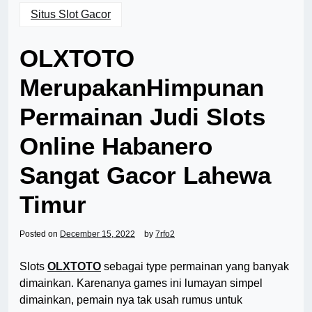
Situs Slot Gacor
OLXTOTO
MerupakanHimpunan
Permainan Judi Slots
Online Habanero
Sangat Gacor Lahewa
Timur
Posted on
December 15, 2022
by
7rfo2
Slots
OLXTOTO
sebagai type permainan yang banyak
dimainkan. Karenanya games ini lumayan simpel
dimainkan, pemain nya tak usah rumus untuk