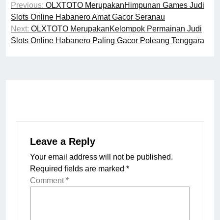
Previous:
OLXTOTO MerupakanHimpunan Games Judi
navigation
Slots Online Habanero Amat Gacor Seranau
Next:
OLXTOTO MerupakanKelompok Permainan Judi
Slots Online Habanero Paling Gacor Poleang Tenggara
Leave a Reply
Your email address will not be published.
Required fields are marked
*
Comment
*