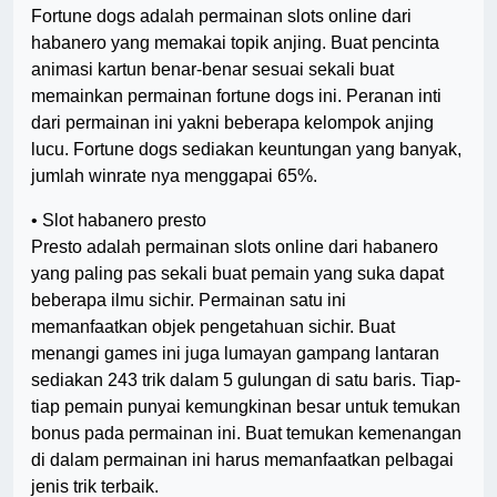
Fortune dogs adalah permainan slots online dari
habanero yang memakai topik anjing. Buat pencinta
animasi kartun benar-benar sesuai sekali buat
memainkan permainan fortune dogs ini. Peranan inti
dari permainan ini yakni beberapa kelompok anjing
lucu. Fortune dogs sediakan keuntungan yang banyak,
jumlah winrate nya menggapai 65%.
• Slot habanero presto
Presto adalah permainan slots online dari habanero
yang paling pas sekali buat pemain yang suka dapat
beberapa ilmu sichir. Permainan satu ini
memanfaatkan objek pengetahuan sichir. Buat
menangi games ini juga lumayan gampang lantaran
sediakan 243 trik dalam 5 gulungan di satu baris. Tiap-
tiap pemain punyai kemungkinan besar untuk temukan
bonus pada permainan ini. Buat temukan kemenangan
di dalam permainan ini harus memanfaatkan pelbagai
jenis trik terbaik.