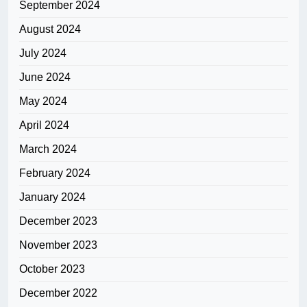
September 2024
August 2024
July 2024
June 2024
May 2024
April 2024
March 2024
February 2024
January 2024
December 2023
November 2023
October 2023
December 2022