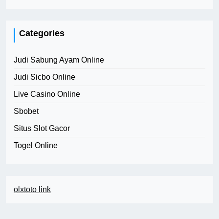
Categories
Judi Sabung Ayam Online
Judi Sicbo Online
Live Casino Online
Sbobet
Situs Slot Gacor
Togel Online
olxtoto link