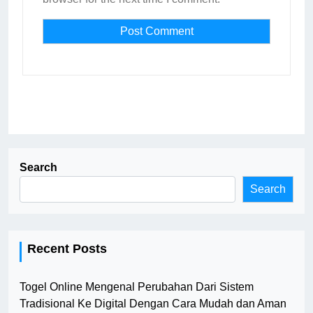
Search
Search
Recent Posts
Togel Online Mengenal Perubahan Dari Sistem
Tradisional Ke Digital Dengan Cara Mudah dan Aman