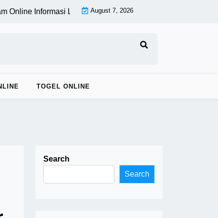
August 7, 2026
ine Informasi Lengkap Tentang Tradisi Dan Teknologi Moder
NLINE
TOGEL ONLINE
Search
Search
r