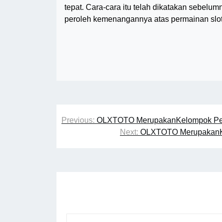
tepat. Cara-cara itu telah dikatakan sebelu
peroleh kemenangannya atas permainan slots
Post
Previous:
OLXTOTO MerupakanKelompok Perma
navigation
Next:
OLXTOTO MerupakanKel