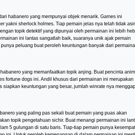
 dari habanero yang mempunyai objek menarik. Games ini
r yakni sherlock holmes. Tiap pemain jelas nya telah tidak asi
Dengan topik detektif yang dipunyai oleh permainan ini lebih heb
rmainan ini lantas sangatlah baik, suaranya unik ajak pemain
ga punya peluang buat peroleh keuntungan banyak dari permain
i habanero yang memanfaatkan topik anjing. Buat pencinta anim
 fortune dogs ini. Andil khusus dari permainan ini merupakan
gs siapkan keuntungan yang besar, jumlah winrate nya menggap
abanero yang paling pas sekali buat pemain yang puas akan
nakan topik pengetahuan sichir. Buat menangi permainan ini lan
am 5 gulungan di satu baris. Tiap-tiap pemain punya kesempa
an ini. Untuk peroleh kemenangan di dalam permainan ini mest