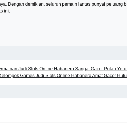
mnya. Dengan demikian, seluruh pemain lantas punyai peluang b
 ini.
inan Judi Slots Online Habanero Sangat Gacor Pulau Yeru
ompok Games Judi Slots Online Habanero Amat Gacor Hulu 