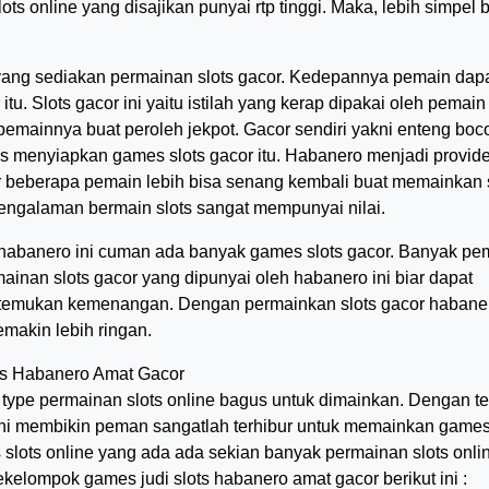
ts online yang disajikan punyai rtp tinggi. Maka, lebih simpel 
s yang sediakan permainan slots gacor. Kedepannya pemain dap
tu. Slots gacor ini yaitu istilah yang kerap dipakai oleh pemain
pemainnya buat peroleh jekpot. Gacor sendiri yakni enteng boco
terus menyiapkan games slots gacor itu. Habanero menjadi provide
iar beberapa pemain lebih bisa senang kembali buat memainkan 
pengalaman bermain slots sangat mempunyai nilai.
 habanero ini cuman ada banyak games slots gacor. Banyak pe
mainan slots gacor yang dipunyai oleh habanero ini biar dapat
n temukan kemenangan. Dengan permainkan slots gacor habane
emakin lebih ringan.
ts Habanero Amat Gacor
k type permainan slots online bagus untuk dimainkan. Dengan t
o ini membikin peman sangatlah terhibur untuk memainkan game
es slots online yang ada ada sekian banyak permainan slots onli
sekelompok games judi slots habanero amat gacor berikut ini :