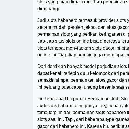
slots yang mau dimainkan. Tiap permainan slo
dimenangi.
Judi slots habanero termasuk provider slot
secara mudah peroleh jekpot dari slots gacor i
permainan slots yang berikan keringanan di 
tiap-tiap situs slots online bisa dipercaya 
slots terhebat menyiapkan slots gacor ini b
online ini. Tiap-tiap pemain juga mendapat 
Dari demikian banyak model perjudian slots
dapat kenali terlebih dulu kelompok dari per
semakin simpel permainkan slots gacor da
ini peluang buat capai untung besar lantas s
Ini Beberapa Himpunan Permainan Judi Slo
Judi slots habanero ini punyai begitu banya
tema terpilih dari permainan slots habaner
slots satu ini. Tapi, dari beberapa type gam
gacor dari habanero ini. Karena itu, berikut 