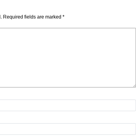
.
Required fields are marked
*