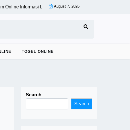
August 7, 2026
ine Informasi Lengkap Tentang Tradisi Dan Teknologi Moder
NLINE
TOGEL ONLINE
Search
Search