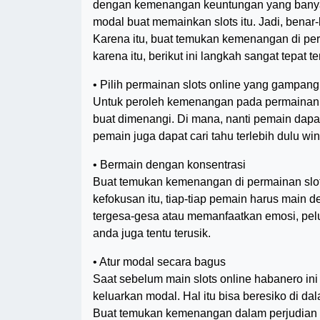
dengan kemenangan keuntungan yang banyak 
modal buat memainkan slots itu. Jadi, bena
Karena itu, buat temukan kemenangan di perma
karena itu, berikut ini langkah sangat tepat 
• Pilih permainan slots online yang gampan
Untuk peroleh kemenangan pada permainan slo
buat dimenangi. Di mana, nanti pemain dap
pemain juga dapat cari tahu terlebih dulu win
• Bermain dengan konsentrasi
Buat temukan kemenangan di permainan slots
kefokusan itu, tiap-tiap pemain harus main 
tergesa-gesa atau memanfaatkan emosi, pelu
anda juga tentu terusik.
• Atur modal secara bagus
Saat sebelum main slots online habanero in
keluarkan modal. Hal itu bisa beresiko di da
Buat temukan kemenangan dalam perjudian s