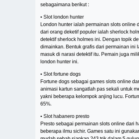
sebagaimana berikut :
• Slot london hunter
London hunter ialah permainan slots online
dari orang deketif populer ialah sherlock ho
detektif sherlock holmes ini. Dengan topik de
dimainkan. Bentuk grafis dari permainan ini
masuk di narasi detektif itu. Pemain juga mi
london hunter ini.
• Slot fortune dogs
Fortune dogs sebagai games slots online da
animasi kartun sangatlah pas sekali untuk me
yakni beberapa kelompok anjing lucu. Fortu
65%.
• Slot habanero presto
Presto sebagai permainan slots online dari
beberapa ilmu sichir. Games satu ini gunak
mudah sebab siapkan 243 trik dalam 5 gulun