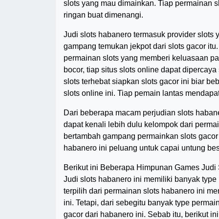
slots yang mau dimainkan. Tiap permainan sl
ringan buat dimenangi.
Judi slots habanero termasuk provider slots
gampang temukan jekpot dari slots gacor itu. 
permainan slots yang memberi keluasaan pa
bocor, tiap situs slots online dapat dipercay
slots terhebat siapkan slots gacor ini bia
slots online ini. Tiap pemain lantas mendapa
Dari beberapa macam perjudian slots haban
dapat kenali lebih dulu kelompok dari permai
bertambah gampang permainkan slots gacor
habanero ini peluang untuk capai untung bes
Berikut ini Beberapa Himpunan Games Judi
Judi slots habanero ini memiliki banyak ty
terpilih dari permainan slots habanero ini 
ini. Tetapi, dari sebegitu banyak type perma
gacor dari habanero ini. Sebab itu, berikut