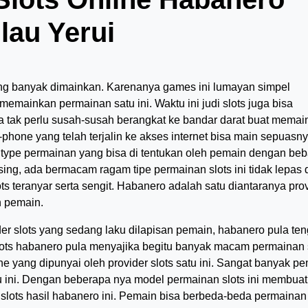
lau Yerui
ng banyak dimainkan. Karenanya games ini lumayan simpel
emainkan permainan satu ini. Waktu ini judi slots juga bisa
a tak perlu susah-susah berangkat ke bandar darat buat memai
hone yang telah terjalin ke akses internet bisa main sepuasny
 type permainan yang bisa di tentukan oleh pemain dengan beb
sing, ada bermacam ragam tipe permainan slots ini tidak lepas 
ts teranyar serta sengit. Habanero adalah satu diantaranya pro
h pemain.
er slots yang sedang laku dilapisan pemain, habanero pula te
Slots habanero pula menyajika begitu banyak macam permainan 
ne yang dipunyai oleh provider slots satu ini. Sangat banyak p
 ini. Dengan beberapa nya model permainan slots ini membuat
slots hasil habanero ini. Pemain bisa berbeda-beda permainan