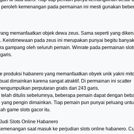
uk peroleh kemenangan pada permainan ini mesti gunakan bebe
 yang memanfaatkan objek dewa zeus. Sama seperti yang dikena
s. Keistimewaan pada zeus ini merupakan punyai begitu banya
a gampang oleh seluruh pemain. Winrate pada permainan slots
garis.
ine produksi habanero yang memanfaatkan obyek unik yakni mito
buat dimainkan karena sangat atraktif. Di permainan ini scatter
ngumpulkan perputaran gratis dari 243 garis.
or telah ditulis sebelumnya, beberapa pemain dapat dengan beb
yang pengin dimainkan. Tiap pemain pun punyai peluang untu
h game slots gacor itu.
udi Slots Online Habanero
kemenangan saat masuk ke perjudian slots online habanero. C