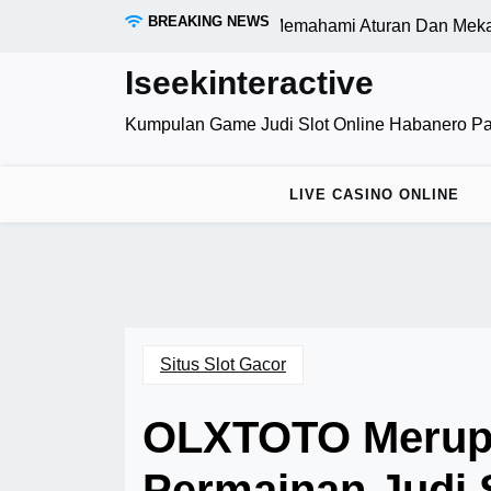
Skip
BREAKING NEWS
abung Ayam Online Panduan Memahami Aturan Dan Mekanism
to
content
Iseekinteractive
Kumpulan Game Judi Slot Online Habanero Pa
LIVE CASINO ONLINE
Situs Slot Gacor
OLXTOTO Merup
Permainan Judi 