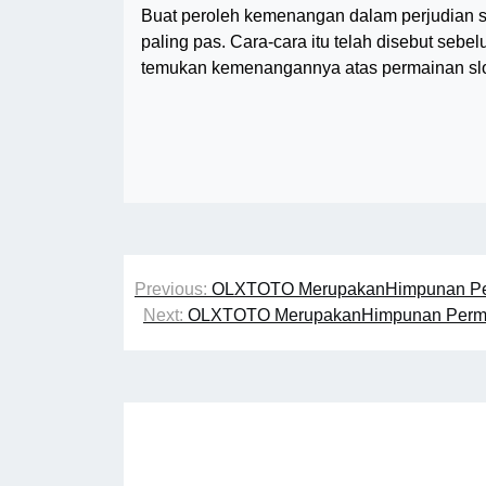
Buat peroleh kemenangan dalam perjudian 
paling pas. Cara-cara itu telah disebut seb
temukan kemenangannya atas permainan slot
Post
Previous:
OLXTOTO MerupakanHimpunan Perm
navigation
Next:
OLXTOTO MerupakanHimpunan Permain