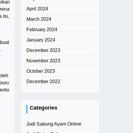
arkan
April 2024
arena
 itu,
March 2024
February 2024
January 2024
 buat
.
December 2023
November 2023
October 2023
oleh
December 2022
-buru
tentu
Categories
Judi Sabung Ayam Online