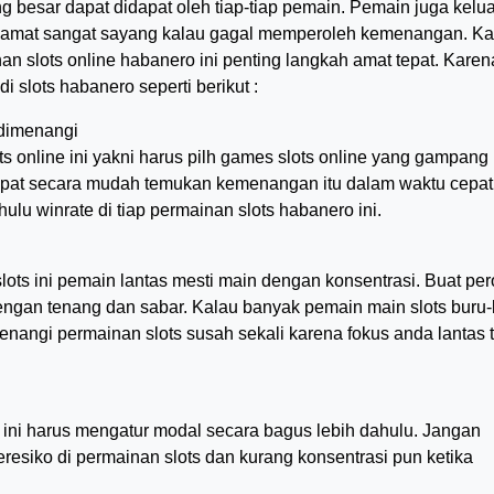
esar dapat didapat oleh tiap-tiap pemain. Pemain juga kelu
, amat sangat sayang kalau gagal memperoleh kemenangan. K
 slots online habanero ini penting langkah amat tepat. Karena
di slots habanero seperti berikut :
 dimenangi
 online ini yakni harus pilh games slots online yang gampang
pat secara mudah temukan kemenangan itu dalam waktu cepat
ulu winrate di tiap permainan slots habanero ini.
ts ini pemain lantas mesti main dengan konsentrasi. Buat per
dengan tenang dan sabar. Kalau banyak pemain main slots buru
nangi permainan slots susah sekali karena fokus anda lantas 
 ini harus mengatur modal secara bagus lebih dahulu. Jangan
eresiko di permainan slots dan kurang konsentrasi pun ketika