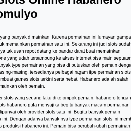
omulyo
ang banyak dimainkan. Karena permainan ini lumayan gamp
k memainkan permainan satu ini. Sekarang ini judi slots suda
ya tak usah repot datang ke bandar darat buat memainkan
one yang udah tersambung ke akses internet bisa main sepuas
banyak type permainan yang bisa di putuskan oleh pemain deng
sing-masing, tersedianya pelbagai ragam tipe permainan slots 
membuat games slots terkini serta hebat. Habanero adalah salah
imainkan oleh pemain.
der slots yang sedang laku dikelompok pemain, habanero tengah
Slots habanero pula menyajika begitu banyak macam permainan 
ipunyai oleh provider slots satu ini. Begitu banyak pemain
 ini. Dengan adanya banyak nya type permainan slots ini memb
s produksi habanero ini. Pemain bisa berubah-ubah permainan