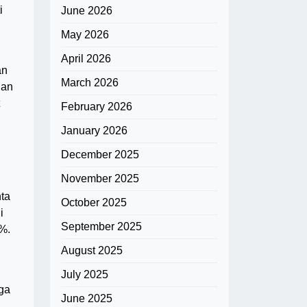
i
June 2026
May 2026
April 2026
an
March 2026
gan
February 2026
January 2026
December 2025
November 2025
ta
October 2025
i
September 2025
%.
August 2025
July 2025
uga
June 2025