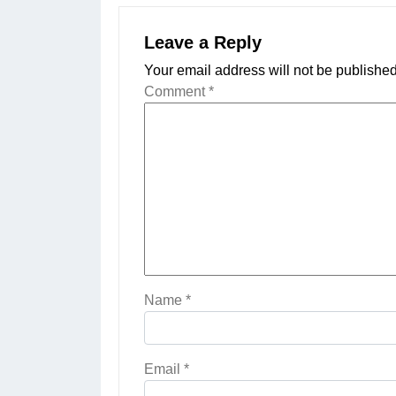
Leave a Reply
Your email address will not be published
Comment
*
Name
*
Email
*