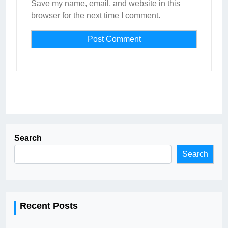
Save my name, email, and website in this
browser for the next time I comment.
Search
Search
Recent Posts