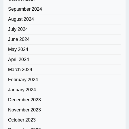
September 2024
August 2024
July 2024
June 2024
May 2024
April 2024
March 2024
February 2024
January 2024
December 2023
November 2023
October 2023