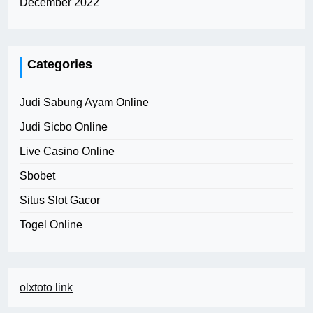
December 2022
Categories
Judi Sabung Ayam Online
Judi Sicbo Online
Live Casino Online
Sbobet
Situs Slot Gacor
Togel Online
olxtoto link