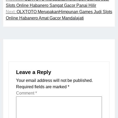
navigation
Slots Online Habanero Sangat Gacor Panai Hilir
Next:
OLXTOTO MerupakanHimpunan Games Judi Slots
Online Habanero Amat Gacor Mandalajati
Leave a Reply
Your email address will not be published.
Required fields are marked
*
Comment
*