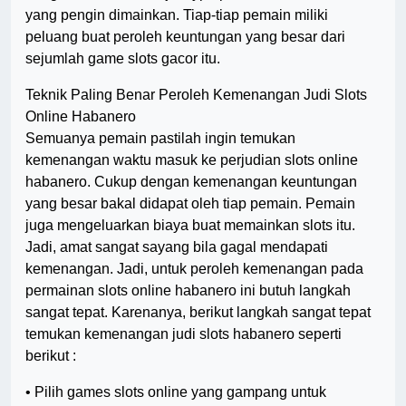
yang pengin dimainkan. Tiap-tiap pemain miliki
peluang buat peroleh keuntungan yang besar dari
sejumlah game slots gacor itu.
Teknik Paling Benar Peroleh Kemenangan Judi Slots
Online Habanero
Semuanya pemain pastilah ingin temukan
kemenangan waktu masuk ke perjudian slots online
habanero. Cukup dengan kemenangan keuntungan
yang besar bakal didapat oleh tiap pemain. Pemain
juga mengeluarkan biaya buat memainkan slots itu.
Jadi, amat sangat sayang bila gagal mendapati
kemenangan. Jadi, untuk peroleh kemenangan pada
permainan slots online habanero ini butuh langkah
sangat tepat. Karenanya, berikut langkah sangat tepat
temukan kemenangan judi slots habanero seperti
berikut :
• Pilih games slots online yang gampang untuk