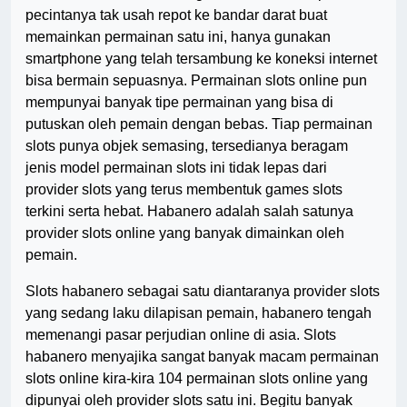
pecintanya tak usah repot ke bandar darat buat
memainkan permainan satu ini, hanya gunakan
smartphone yang telah tersambung ke koneksi internet
bisa bermain sepuasnya. Permainan slots online pun
mempunyai banyak tipe permainan yang bisa di
putuskan oleh pemain dengan bebas. Tiap permainan
slots punya objek semasing, tersedianya beragam
jenis model permainan slots ini tidak lepas dari
provider slots yang terus membentuk games slots
terkini serta hebat. Habanero adalah salah satunya
provider slots online yang banyak dimainkan oleh
pemain.
Slots habanero sebagai satu diantaranya provider slots
yang sedang laku dilapisan pemain, habanero tengah
memenangi pasar perjudian online di asia. Slots
habanero menyajika sangat banyak macam permainan
slots online kira-kira 104 permainan slots online yang
dipunyai oleh provider slots satu ini. Begitu banyak