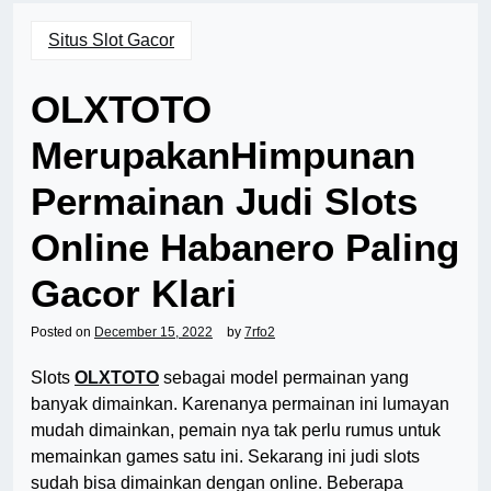
Situs Slot Gacor
OLXTOTO
MerupakanHimpunan
Permainan Judi Slots
Online Habanero Paling
Gacor Klari
Posted on
December 15, 2022
by
7rfo2
Slots
OLXTOTO
sebagai model permainan yang
banyak dimainkan. Karenanya permainan ini lumayan
mudah dimainkan, pemain nya tak perlu rumus untuk
memainkan games satu ini. Sekarang ini judi slots
sudah bisa dimainkan dengan online. Beberapa