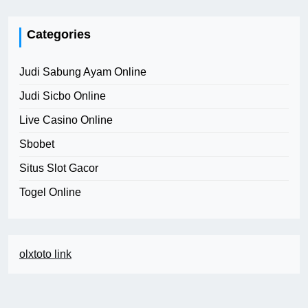
Categories
Judi Sabung Ayam Online
Judi Sicbo Online
Live Casino Online
Sbobet
Situs Slot Gacor
Togel Online
olxtoto link