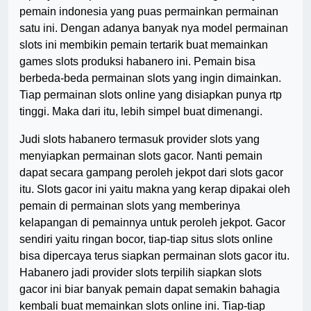
pemain indonesia yang puas permainkan permainan
satu ini. Dengan adanya banyak nya model permainan
slots ini membikin pemain tertarik buat memainkan
games slots produksi habanero ini. Pemain bisa
berbeda-beda permainan slots yang ingin dimainkan.
Tiap permainan slots online yang disiapkan punya rtp
tinggi. Maka dari itu, lebih simpel buat dimenangi.
Judi slots habanero termasuk provider slots yang
menyiapkan permainan slots gacor. Nanti pemain
dapat secara gampang peroleh jekpot dari slots gacor
itu. Slots gacor ini yaitu makna yang kerap dipakai oleh
pemain di permainan slots yang memberinya
kelapangan di pemainnya untuk peroleh jekpot. Gacor
sendiri yaitu ringan bocor, tiap-tiap situs slots online
bisa dipercaya terus siapkan permainan slots gacor itu.
Habanero jadi provider slots terpilih siapkan slots
gacor ini biar banyak pemain dapat semakin bahagia
kembali buat memainkan slots online ini. Tiap-tiap