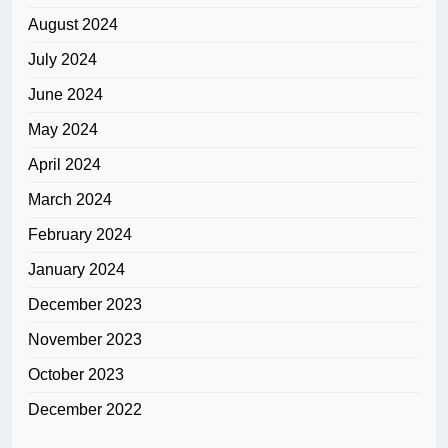
August 2024
July 2024
June 2024
May 2024
April 2024
March 2024
February 2024
January 2024
December 2023
November 2023
October 2023
December 2022