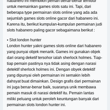
habanero ini membikin peman benar-benar terhibur
untuk memainkan games slots satu ini. Tapi, dari
beberapa type permainan slots online yang ada ada
sejumlah games slots online gacor dari habanero ini.
Karena itu, berikut kumpulan-kumpulan permainan judi
slots habanero paling gacor sebagaimana berikut :
• Slot london hunter
London hunter yakni games slots online dari habanero
yang punyai objek menarik. Games ini gunakan objek
dari orang deketif tersohor ialah sherlock holmes. Tiap-
tiap pemain pastinya nya tidak asing dengan narasi
detektif sherlock holmes ini. Dengan obyek detektif
yang dipunyai oleh permainan ini semakin lebih
dahsyat buat dimainkan. Design grafis dari permainan
ini juga benar-benar baik, suaranya unik membawa
pemain masuk di narasi detektif itu. Pemain lantas
miliki peluang untuk peroleh keuntungan banyak dari
permainan slots london hunter ini.