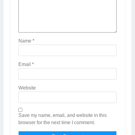
Name
*
Email
*
Website
Save my name, email, and website in this
browser for the next time I comment.