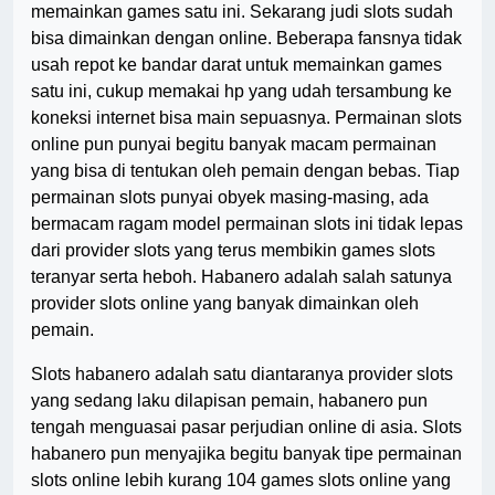
memainkan games satu ini. Sekarang judi slots sudah
bisa dimainkan dengan online. Beberapa fansnya tidak
usah repot ke bandar darat untuk memainkan games
satu ini, cukup memakai hp yang udah tersambung ke
koneksi internet bisa main sepuasnya. Permainan slots
online pun punyai begitu banyak macam permainan
yang bisa di tentukan oleh pemain dengan bebas. Tiap
permainan slots punyai obyek masing-masing, ada
bermacam ragam model permainan slots ini tidak lepas
dari provider slots yang terus membikin games slots
teranyar serta heboh. Habanero adalah salah satunya
provider slots online yang banyak dimainkan oleh
pemain.
Slots habanero adalah satu diantaranya provider slots
yang sedang laku dilapisan pemain, habanero pun
tengah menguasai pasar perjudian online di asia. Slots
habanero pun menyajika begitu banyak tipe permainan
slots online lebih kurang 104 games slots online yang