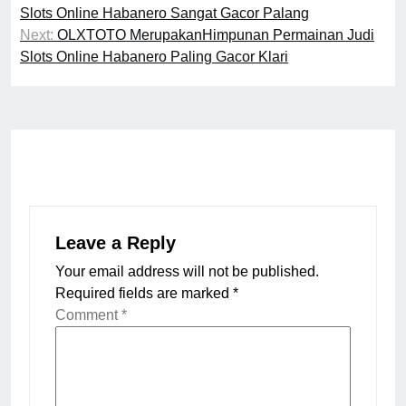
navigation
Slots Online Habanero Sangat Gacor Palang
Next:
OLXTOTO MerupakanHimpunan Permainan Judi
Slots Online Habanero Paling Gacor Klari
Leave a Reply
Your email address will not be published.
Required fields are marked
*
Comment
*