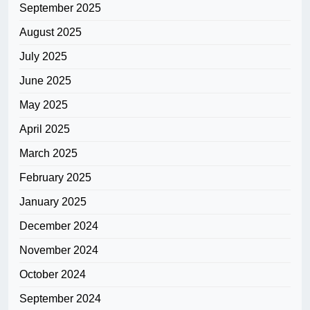
September 2025
August 2025
July 2025
June 2025
May 2025
April 2025
March 2025
February 2025
January 2025
December 2024
November 2024
October 2024
September 2024