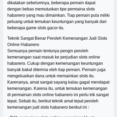
dikatakan sebelumnya, beberapa pemain dapat
dengan bebas memutuskan tipe permaina slots
habanero yang mau dimainkan. Tiap pemain pula miliki
peluang untuk temukan keuntungan yang banyak dari
beberapa game slots gacor itu.
Teknik Sangat Benar Peroleh Kemenangan Judi Slots
Online Habanero
Semuanya pemain tentunya pengin peroleh
kemenangan saat masuk ke perjudian slots online
habanero. Cukup dengan kemenangan keuntungan
banyak bakal diterima oleh tiap pemain. Pemain juga
mengeluarkan dana untuk memainkan slots itu.
Karenanya, amat sangat sayang kalau gagal mendapat
kemenangan. Karena itu, untuk temukan kemenangan
di permainan slots online habanero ini perlu trik sangat
tepat. Sebab itu, berikut teknik amat tepat peroleh
kemenangan judi slots habanero berikut ini :