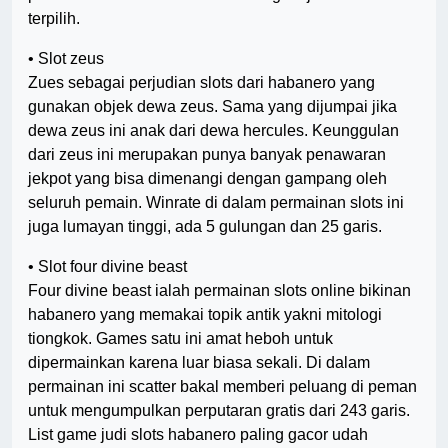
terpilih.
• Slot zeus
Zues sebagai perjudian slots dari habanero yang
gunakan objek dewa zeus. Sama yang dijumpai jika
dewa zeus ini anak dari dewa hercules. Keunggulan
dari zeus ini merupakan punya banyak penawaran
jekpot yang bisa dimenangi dengan gampang oleh
seluruh pemain. Winrate di dalam permainan slots ini
juga lumayan tinggi, ada 5 gulungan dan 25 garis.
• Slot four divine beast
Four divine beast ialah permainan slots online bikinan
habanero yang memakai topik antik yakni mitologi
tiongkok. Games satu ini amat heboh untuk
dipermainkan karena luar biasa sekali. Di dalam
permainan ini scatter bakal memberi peluang di peman
untuk mengumpulkan perputaran gratis dari 243 garis.
List game judi slots habanero paling gacor udah