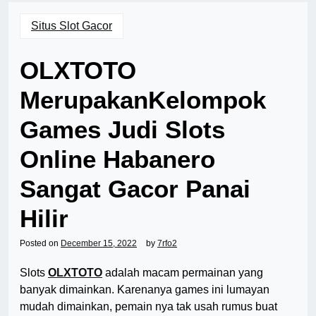
Situs Slot Gacor
OLXTOTO
MerupakanKelompok
Games Judi Slots
Online Habanero
Sangat Gacor Panai
Hilir
Posted on
December 15, 2022
by
7rfo2
Slots
OLXTOTO
adalah macam permainan yang
banyak dimainkan. Karenanya games ini lumayan
mudah dimainkan, pemain nya tak usah rumus buat