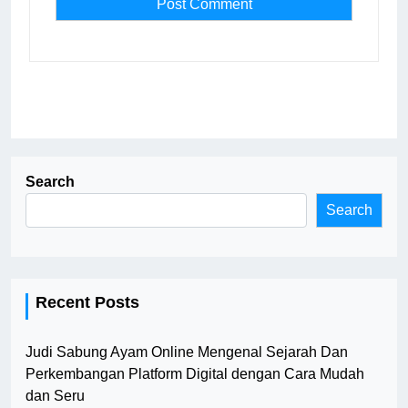
Search
Search
Recent Posts
Judi Sabung Ayam Online Mengenal Sejarah Dan
Perkembangan Platform Digital dengan Cara Mudah
dan Seru