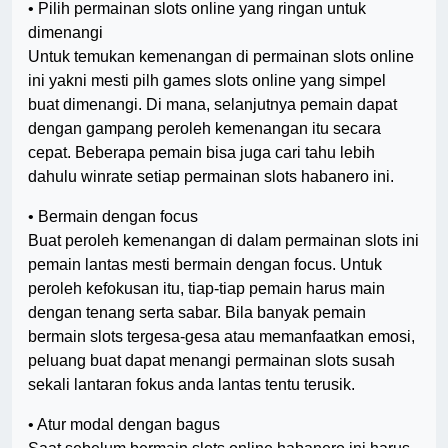
• Pilih permainan slots online yang ringan untuk
dimenangi
Untuk temukan kemenangan di permainan slots online
ini yakni mesti pilh games slots online yang simpel
buat dimenangi. Di mana, selanjutnya pemain dapat
dengan gampang peroleh kemenangan itu secara
cepat. Beberapa pemain bisa juga cari tahu lebih
dahulu winrate setiap permainan slots habanero ini.
• Bermain dengan focus
Buat peroleh kemenangan di dalam permainan slots ini
pemain lantas mesti bermain dengan focus. Untuk
peroleh kefokusan itu, tiap-tiap pemain harus main
dengan tenang serta sabar. Bila banyak pemain
bermain slots tergesa-gesa atau memanfaatkan emosi,
peluang buat dapat menangi permainan slots susah
sekali lantaran fokus anda lantas tentu terusik.
• Atur modal dengan bagus