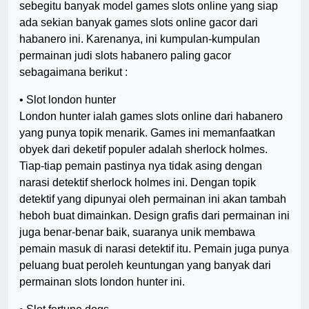
sebegitu banyak model games slots online yang siap
ada sekian banyak games slots online gacor dari
habanero ini. Karenanya, ini kumpulan-kumpulan
permainan judi slots habanero paling gacor
sebagaimana berikut :
• Slot london hunter
London hunter ialah games slots online dari habanero
yang punya topik menarik. Games ini memanfaatkan
obyek dari deketif populer adalah sherlock holmes.
Tiap-tiap pemain pastinya nya tidak asing dengan
narasi detektif sherlock holmes ini. Dengan topik
detektif yang dipunyai oleh permainan ini akan tambah
heboh buat dimainkan. Design grafis dari permainan ini
juga benar-benar baik, suaranya unik membawa
pemain masuk di narasi detektif itu. Pemain juga punya
peluang buat peroleh keuntungan yang banyak dari
permainan slots london hunter ini.