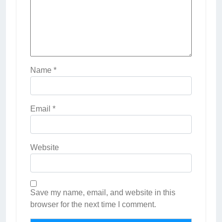
Name
*
Email
*
Website
Save my name, email, and website in this
browser for the next time I comment.