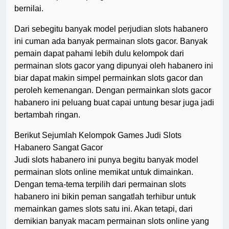
bernilai.
Dari sebegitu banyak model perjudian slots habanero
ini cuman ada banyak permainan slots gacor. Banyak
pemain dapat pahami lebih dulu kelompok dari
permainan slots gacor yang dipunyai oleh habanero ini
biar dapat makin simpel permainkan slots gacor dan
peroleh kemenangan. Dengan permainkan slots gacor
habanero ini peluang buat capai untung besar juga jadi
bertambah ringan.
Berikut Sejumlah Kelompok Games Judi Slots
Habanero Sangat Gacor
Judi slots habanero ini punya begitu banyak model
permainan slots online memikat untuk dimainkan.
Dengan tema-tema terpilih dari permainan slots
habanero ini bikin peman sangatlah terhibur untuk
memainkan games slots satu ini. Akan tetapi, dari
demikian banyak macam permainan slots online yang