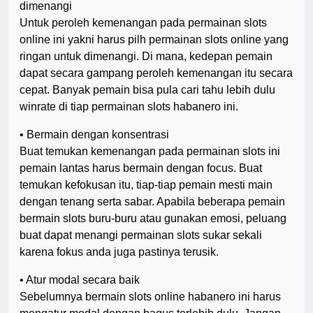
dimenangi
Untuk peroleh kemenangan pada permainan slots
online ini yakni harus pilh permainan slots online yang
ringan untuk dimenangi. Di mana, kedepan pemain
dapat secara gampang peroleh kemenangan itu secara
cepat. Banyak pemain bisa pula cari tahu lebih dulu
winrate di tiap permainan slots habanero ini.
• Bermain dengan konsentrasi
Buat temukan kemenangan pada permainan slots ini
pemain lantas harus bermain dengan focus. Buat
temukan kefokusan itu, tiap-tiap pemain mesti main
dengan tenang serta sabar. Apabila beberapa pemain
bermain slots buru-buru atau gunakan emosi, peluang
buat dapat menangi permainan slots sukar sekali
karena fokus anda juga pastinya terusik.
• Atur modal secara baik
Sebelumnya bermain slots online habanero ini harus