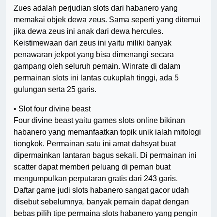
Zues adalah perjudian slots dari habanero yang
memakai objek dewa zeus. Sama seperti yang ditemui
jika dewa zeus ini anak dari dewa hercules.
Keistimewaan dari zeus ini yaitu miliki banyak
penawaran jekpot yang bisa dimenangi secara
gampang oleh seluruh pemain. Winrate di dalam
permainan slots ini lantas cukuplah tinggi, ada 5
gulungan serta 25 garis.
• Slot four divine beast
Four divine beast yaitu games slots online bikinan
habanero yang memanfaatkan topik unik ialah mitologi
tiongkok. Permainan satu ini amat dahsyat buat
dipermainkan lantaran bagus sekali. Di permainan ini
scatter dapat memberi peluang di peman buat
mengumpulkan perputaran gratis dari 243 garis.
Daftar game judi slots habanero sangat gacor udah
disebut sebelumnya, banyak pemain dapat dengan
bebas pilih tipe permaina slots habanero yang pengin