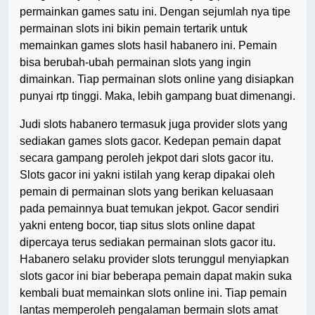
permainkan games satu ini. Dengan sejumlah nya tipe
permainan slots ini bikin pemain tertarik untuk
memainkan games slots hasil habanero ini. Pemain
bisa berubah-ubah permainan slots yang ingin
dimainkan. Tiap permainan slots online yang disiapkan
punyai rtp tinggi. Maka, lebih gampang buat dimenangi.
Judi slots habanero termasuk juga provider slots yang
sediakan games slots gacor. Kedepan pemain dapat
secara gampang peroleh jekpot dari slots gacor itu.
Slots gacor ini yakni istilah yang kerap dipakai oleh
pemain di permainan slots yang berikan keluasaan
pada pemainnya buat temukan jekpot. Gacor sendiri
yakni enteng bocor, tiap situs slots online dapat
dipercaya terus sediakan permainan slots gacor itu.
Habanero selaku provider slots terunggul menyiapkan
slots gacor ini biar beberapa pemain dapat makin suka
kembali buat memainkan slots online ini. Tiap pemain
lantas memperoleh pengalaman bermain slots amat