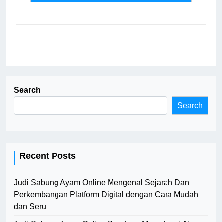
Search
Search
Recent Posts
Judi Sabung Ayam Online Mengenal Sejarah Dan
Perkembangan Platform Digital dengan Cara Mudah
dan Seru