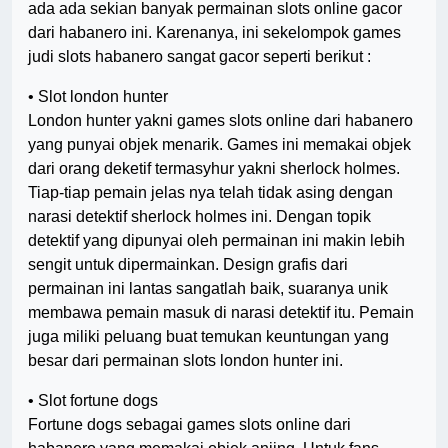
ada ada sekian banyak permainan slots online gacor
dari habanero ini. Karenanya, ini sekelompok games
judi slots habanero sangat gacor seperti berikut :
• Slot london hunter
London hunter yakni games slots online dari habanero
yang punyai objek menarik. Games ini memakai objek
dari orang deketif termasyhur yakni sherlock holmes.
Tiap-tiap pemain jelas nya telah tidak asing dengan
narasi detektif sherlock holmes ini. Dengan topik
detektif yang dipunyai oleh permainan ini makin lebih
sengit untuk dipermainkan. Design grafis dari
permainan ini lantas sangatlah baik, suaranya unik
membawa pemain masuk di narasi detektif itu. Pemain
juga miliki peluang buat temukan keuntungan yang
besar dari permainan slots london hunter ini.
• Slot fortune dogs
Fortune dogs sebagai games slots online dari