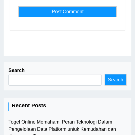
Search
Search
Recent Posts
Togel Online Memahami Peran Teknologi Dalam
Pengelolaan Data Platform untuk Kemudahan dan