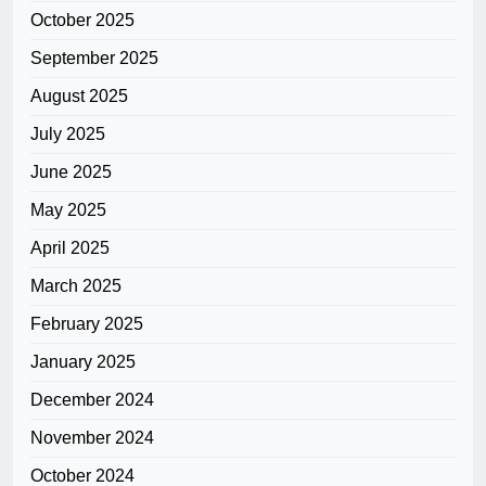
October 2025
September 2025
August 2025
July 2025
June 2025
May 2025
April 2025
March 2025
February 2025
January 2025
December 2024
November 2024
October 2024