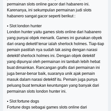
permainan slots online gacor dari habanero ini.
Karenanya, ini sekumpulan permainan judi slots
habanero sangat gacor seperti berikut :
• Slot london hunter
London hunter yaitu games slots online dari habanero
yang punyai objek menarik. Games ini gunakan obyek
dari orang deketif tenar ialah sherlock holmes. Tiap-tiap
pemain pastilah nya sudah tak asing dengan narasi
detektif sherlock holmes ini. Dengan objek detektif
yang dipunyai oleh permainan ini tambah lebih hebat
buat dimainkan. Rancangan grafis dari permainan ini
juga benar-benar baik, suaranya unik ajak pemain
masuk dalam narasi detektif itu. Pemain juga punya
peluang buat temukan keuntungan yang banyak dari
permainan slots london hunter ini.
• Slot fortune dogs
Fortune dogs sebagai games slots online dari