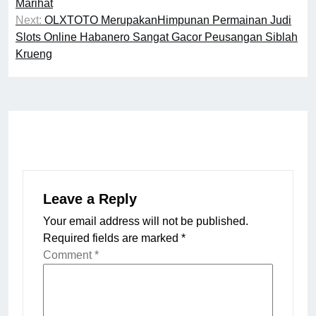
Marihat
Next:
OLXTOTO MerupakanHimpunan Permainan Judi
Slots Online Habanero Sangat Gacor Peusangan Siblah
Krueng
Leave a Reply
Your email address will not be published.
Required fields are marked
*
Comment
*